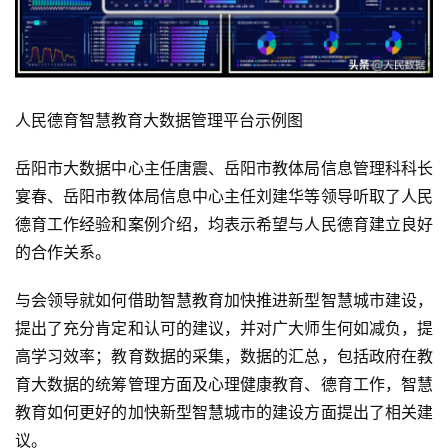
深
度
学
习
人民德育智慧教育大数据管理平台示例图
岳阳市大数据中心主任唐震、岳阳市教体局信息管理科科长
云
宴春、岳阳市教体局信息中心主任刘建华等领导听取了人民
计
算
德育工作经验和案例介绍，均表示希望与人民德育建立良好
的合作关系。
登录
注册
未
与会领导就如何借助智慧教育加快推进新型智慧城市建设，
来
医
提出了充分肯定和认可的建议，并对广大师生何如减负，提
疗
高学习效率；教育数据的采集，数据的汇总，包括政府在教
育大数据的统筹管理方面及心理健康教育、德育工作，智慧
智
教育如何更好的加快新型智慧城市的建设方面提出了相关建
能
议。