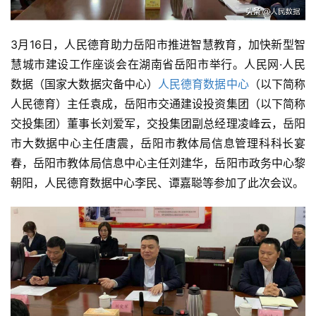
3月16日，人民德育助力岳阳市推进智慧教育，加快新型智
慧城市建设工作座谈会在湖南省岳阳市举行。人民网·人民
数据（国家大数据灾备中心）
人民德育数据中心
（以下简称
人民德育）主任袁成，岳阳市交通建设投资集团（以下简称
交投集团）董事长刘爱军，交投集团副总经理凌峰云，岳阳
市大数据中心主任唐震，岳阳市教体局信息管理科科长宴
春，岳阳市教体局信息中心主任刘建华，岳阳市政务中心黎
朝阳，人民德育数据中心李民、谭嘉聪等参加了此次会议。