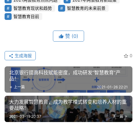
习
智慧教育现状和趋势
智慧教育的未来前景
智慧教育目前
云
计
算
赞
(0)
登录
注册
未
生成海报
0
来
医
疗
北京银行提高科技赋能密度，成功研发“智慧教育”产
品！
智
上一篇
2021-01-26 22:21
能
大力发展智慧教育，成为教学模式转变和培养人材的重
驾
要战略！
驶
2021-03-19 20:37
下一篇
智
慧