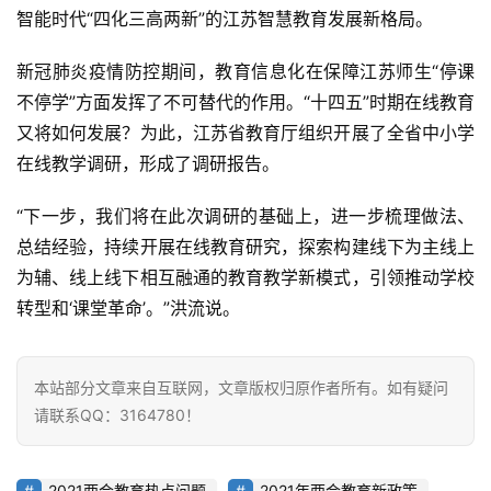
智能时代“四化三高两新”的江苏智慧教育发展新格局。
新冠肺炎疫情防控期间，教育信息化在保障江苏师生“停课
首
不停学”方面发挥了不可替代的作用。“十四五”时期在线教育
页
又将如何发展？为此，江苏省教育厅组织开展了全省中小学
在线教学调研，形成了调研报告。
业
界
“下一步，我们将在此次调研的基础上，进一步梳理做法、
总结经验，持续开展在线教育研究，探索构建线下为主线上
人
为辅、线上线下相互融通的教育教学新模式，引领推动学校
工
转型和‘课堂革命’。”洪流说。
智
能
本站部分文章来自互联网，文章版权归原作者所有。如有疑问
深
请联系QQ：3164780！
度
学
2021两会教育热点问题
2021年两会教育新政策