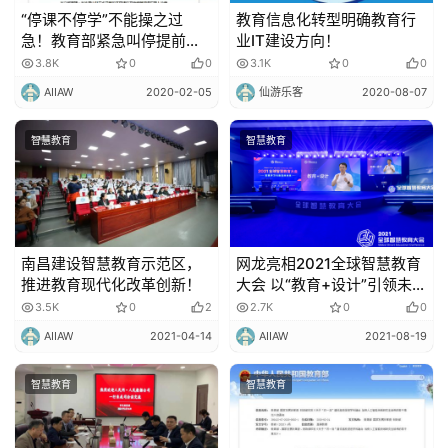
“停课不停学”不能操之过
教育信息化转型明确教育行
急！教育部紧急叫停提前网
业IT建设方向！
上教学！
3.8K
0
0
3.1K
0
0
AIIAW
2020-02-05
仙游乐客
2020-08-07
智慧教育
智慧教育
南昌建设智慧教育示范区，
网龙亮相2021全球智慧教育
推进教育现代化改革创新！
大会 以“教育+设计”引领未
来！
3.5K
0
2
2.7K
0
0
AIIAW
2021-04-14
AIIAW
2021-08-19
智慧教育
智慧教育