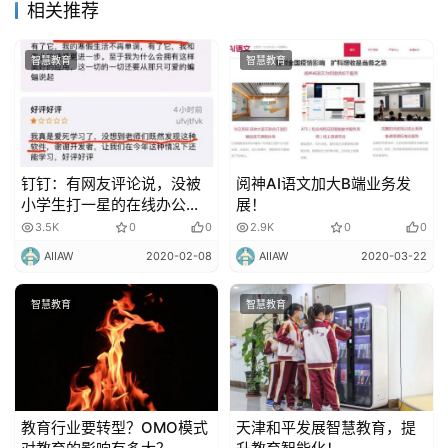
相关推荐
城
市
智慧教育
智慧教育
更
多
内
容
钉钉：有网友评论说，没被
阅神AI语文加大B端业务发
小学生打一星的在线办公软
展！
件，不是好软件！
3.5K
0
0
2.9K
0
0
AIIAW
2020-02-08
AIIAW
2020-03-22
智慧教育
智慧教育
教育行业要转型？OMO模式
天津和平发展智慧教育，提