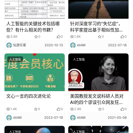
人工智能的关键技术包括哪
针对深度学习的“失忆症”，
些？有什么相关的书籍？
科学家提出基于相似性加权
交错学习，登上PNAS
3.8K
0
0
1.6K
0
0
仙游乐客
2020-10-13
AIIAW
2022-07-16
人工智能
人工智能
文心一言的四次进化论
美国教授发文说科研人员对
AI的四个谬误引众网友狂
喷！
1.4K
0
0
2.8K
0
0
AIIAW
2023-07-19
AIIAW
2021-05-08
人工智能
人工智能