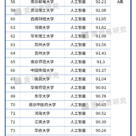
更
多
内
容