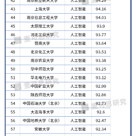
计
算
登录
注册
未
来
医
疗
智
能
驾
驶
智
慧
城
市