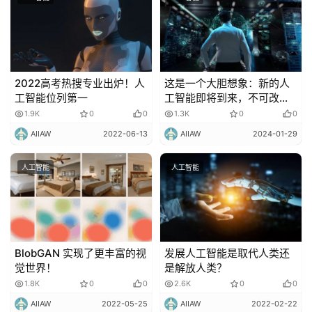
2022高考热搜专业出炉！人
这是一个大胆想象：新的人
工智能位列第一
工智能即将到来，不可改变
的10 个可能！
1.9K
0
0
1.3K
0
0
AIIAW
2022-06-13
AIIAW
2024-01-29
人工智能
人工智能
BlobGAN 实现了更丰富的视
发展人工智能是取代人类还
觉世界！
是解放人类？
1.8K
0
0
2.6K
0
0
AIIAW
2022-05-25
AIIAW
2022-02-22