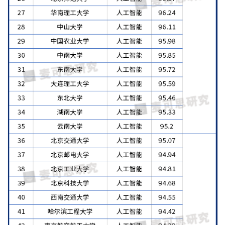
首
页
业
界
人
工
智
能
深
度
学
习
云