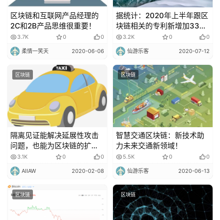
区块链和互联网产品经理的
据统计：2020年上半年跟区
2C和2B产品思维很重要！
块链相关的专利新增加3300
多件！
3.7K
0
0
3.2K
0
0
柔情一笑天
2020-06-06
仙游乐客
2020-07-12
区块链
区块链
隔离见证能解决延展性攻击
智慧交通区块链：新技术助
问题，也能为区块链的扩容
力未来交通新领域！
提出了解决办法！
3.1K
0
0
5.5K
0
0
AIIAW
2020-02-08
仙游乐客
2020-06-13
区块链
区块链