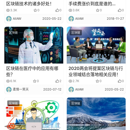
区块链技术的诸多好处！
手续费涨价到底是谁的
“错”？
3.3K
0
0
3.6K
0
0
AIIAW
2020-05-22
AIIAW
2018-11-27
区块链
区块链
区块链在医疗中的应用有哪
2020两会将提案区块链与行
些？
业领域结合落地相关应用！
6.1K
0
2
2.7K
0
0
柔情一笑天
2020-07-12
AIIAW
2020-05-22
区块链
区块链