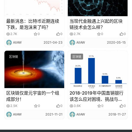
最新消息：比特币近期连续
当现代金融遇上兴起的区块
下跌，是泡沫来了吗？
链技术会怎么样？
2.7K
0
0
2.7K
0
0
AIIAW
2021-04-23
AIIAW
2020-05-15
区块链
区块链
区块链仅是元宇宙的一个组
2018-2019年中国直销银行
成部分！
该怎么应对困境、挑战与突
围？
2.5K
0
0
3.6K
0
0
AIIAW
2021-11-21
AIIAW
2018-11-27