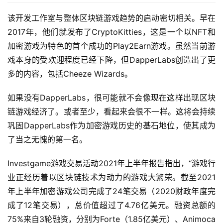
能
该开发工作室与整体区块链游戏趋势的启动密切相关。早在
深
2017年，他们就发布了CryptoKitties，这是一个以NFT和
度
加密游戏为特色的首个成功的Play2Earn游戏。虽然当前游
学
戏本身的受欢迎程度已经下降，但DapperLabs创造出了更
习
多的内容，包括Cheeze Wizards。
云
如果没有DapperLabs，很可能就不会像现在这样出现区块
计
链游戏经济了。或者至少，看起来会很不一样。这将会持续
算
巩固DapperLabs作为加密游戏历史的基石地位，使其成为
登录
注册
了当之无愧的第一名。
未
来
Investgame游戏交易活动2021年上半年报告指出，“游戏行
医
业正经历着以区块链技术为动力的游戏大繁荣。截至2021
疗
年上半年加密游戏公司完成了24笔交易（2020财政年度完
成了12笔交易），总价值超过了4.76亿美元。融资总额的
智
能
75%来自3轮融资，分别为Forte（1.85亿美元）、Animoca 