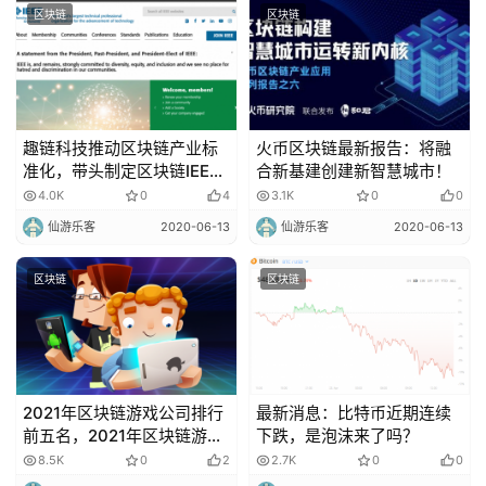
区块链
区块链
趣链科技推动区块链产业标
火币区块链最新报告：将融
准化，带头制定区块链IEEE
合新基建创建新智慧城市！
国际标准！
4.0K
0
4
3.1K
0
0
仙游乐客
2020-06-13
仙游乐客
2020-06-13
区块链
区块链
2021年区块链游戏公司排行
最新消息：比特币近期连续
前五名，2021年区块链游戏
下跌，是泡沫来了吗？
公司排名！
8.5K
0
2
2.7K
0
0