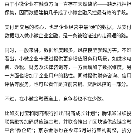
业
由于小微企业在融资方面一直存在天然缺陷——缺乏抵押担
界
保物，因而数据建模几乎成了小微金融风控最有效的手段。
人
支付是交易的核心，也是企业经营中最“硬”的数据，从支付
工
数据切入做小微企业金融，是一条被验证过的走得通的路。
智
能
同时，一般来讲，数据维度越多，风控模型就越厉害。不难
看出，小微企业卡通过提供更多增值服务和场景，如缴水电
深
费、办税、财务及法律咨询等，一方面增加了数据维度，另
度
一方面也增加了企业用户的黏性。同时提供财务咨询、信用
学
评估等服务，也可以看作是贷前营销、贷后风控的一部分。
习
不过，在小微金融赛道上，竞争者也不在少数。
云
计
比如支付宝和网商银行推出“码商成长计划”；腾讯通过续投
算
联易融等加码供应链金融，并联合推出了区块链供应链金融
平台“微企链”；京东金融也在今年5月进行架构调整，拆分
登录
注册
未