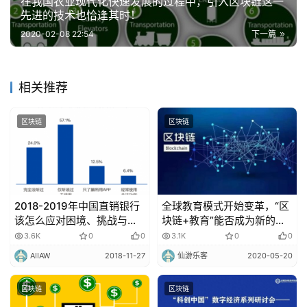
在我国农业现代化快速发展的过程中，引入区块链这一
先进的技术也恰逢其时！
2020-02-08 22:54
下一篇
相关推荐
区块链
区块链
2018-2019年中国直销银行
全球教育模式开始变革，“区
该怎么应对困境、挑战与突
块链+教育”能否成为新的拐
围？
点？
3.6K
0
0
3.1K
0
0
AIIAW
2018-11-27
仙游乐客
2020-05-20
区块链
区块链