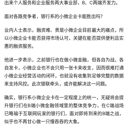
出来个人服务和企业服务两大事业部，B、C两端齐发力。
来
医
面对各路竞争者，银行系的小微企业卡能胜出吗？
疗
业内人士表示，融资难、贵是小微企业目前最大的痛点，所
智
以小微企业卡能否获得市场认可，关键在能否提供便利且实
能
惠的融资服务。
驾
驶
他进一步表示，之前银行也在做小微金融，但各自为战，各
自发卡，小微企业也不会只用一张卡来收支，因而很难打通
智
小微企业经营活动的闭环，也就没有收集到足够完整的数据
慧
来支持风控。此次银联牵头，或许能解决这一问题。
城
市
确实，银行系小微企业卡在一定程度上的统一，无疑将会提
升银行们在B端小微金融领域里的整体竞争力，在C端战场
更
已略输于互联网玩家的银行们，面对即将到来的B端之战，
多
内
似乎也不再甘心做一只慢吞吞的大象。
容