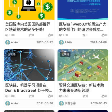
美国智库向美国国防部推荐
区块链与web3对新质生产力
区块链技术的诸多好处！
的支撑作用的研讨会成功举
办
3.3K
0
0
1.3K
0
0
AIIAW
2020-05-22
AIIAW
2024-04-08
区块链
区块链
区块链、机器学习项目在
智慧交通区块链：新技术助
Dun & Bradstreet 处于领先
力未来交通新领域！
地位！
3.0K
0
0
5.5K
0
0
AIIAW
2021-05-30
仙游乐客
2020-06-13