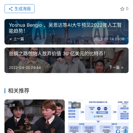
计
算
生成海报
0
登录
注册
未
Yoshua Bengio 、吴恩达等AI大牛预见2022年人工智
能趋势！
来
医
上一篇
2022-01-14 09:16
疗
丝绸之路创始人放弃价值 30 亿美元的比特币！
智
2022-04-25 09:44
下一篇
能
驾
驶
相关推荐
智
业界
业界
慧
城
市