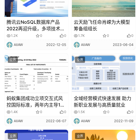
腾讯云NoSQL数据库产品
云天励飞任命肖嵘为大模型
2022再迎升级，多项技术细
筹备组组长
节首次公开
1.2K
0
0
1.7K
0
0
AIIAW
2022-12-05
AIIAW
2023-06-04
业界
业界
蚂蚁集团成功立项交互式风
全域经营模式快速发展 助力
控国际标准，两年内主导14
新职业发展与高质量就业
项国际标准
1.4K
0
0
1.5K
0
0
AIIAW
2022-06-07
AIIAW
2022-11-09
业界
业界