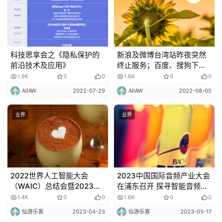
科技思享会之《隐私保护的
新浪及微博台湾站昨夜突然
前沿技术及应用》
终止服务；百度、搜狗下线
搜索快照功能
1.9K
0
0
1.6K
0
0
AIIAW
2022-07-29
AIIAW
2022-08-05
业界
业界
2022世界人工智能大会
2023中国国际音频产业大会
（WAIC）总结会暨2023世
在浦东召开 探寻智能音频产
界人工智能大会启动会在上
业未来发展趋势
1.4K
0
0
1.6K
0
0
海世博展览馆举行
仙游乐客
2023-04-23
仙游乐客
2023-05-17