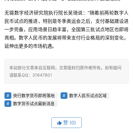
首
页
无锡数字经济研究院执行院长吴琦说：“随着前两轮数字人
民币试点的推进，特别是冬季奥运会之后，支付基础建设进
业
一步完备，应用场景日趋丰富，全国第三批试点地区也即将
界
亮相。数字人民币的发展将带来支付行业格局的深刻变化，
延伸出更多的市场机遇。
人
工
智
本站部分文章来自互联网，文章版权归原作者所有。如有疑问
能
请联系QQ：3164780！
深
央行数字货币即将落地
数字人民币试点区域
度
学
数字货币试点最新消息
习
赞
(0)
云