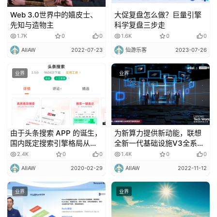
更
Web 3.0世界中的嬉皮士、
大促复盘怎么做？巨量引擎
多
先知与造物主
科学复盘三步走
内
1.7K
0
0
1.6K
0
0
容
AIIAW
2022-07-23
仙游乐客
2023-07-26
业界
业界
由于头条搜索 APP 的诞生，
为新算力提供新动能，联想
国内既定搜索引擎格局从此
全新一代基础设施V3全系列
多了一个“搅局者”！
产品发布
2.4K
0
0
1.4K
0
0
AIIAW
2020-02-29
AIIAW
2022-11-12
业界
业界