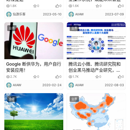
1.8K
0
0
1.6K
0
0
仙游乐客
2023-05-10
AIIAW
2023-07-09
业界
业界
Google 断供华为，用户自行
腾讯云小微、腾讯研究院和
安装应用！
创业黑马推动产业研究，发
布“数字人发展十大趋势”
2.7K
0
0
1.7K
0
0
AIIAW
2020-02-24
AIIAW
2022-08-03
业界
业界