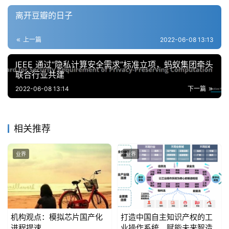
离开豆瓣的日子
上一篇
2022-06-08 13:13
IEEE 通过“隐私计算安全需求”标准立项，蚂蚁集团牵头
联合行业共建
2022-06-08 13:14
下一篇
相关推荐
业界
业界
机构观点：模拟芯片国产化
打造中国自主知识产权的工
进程提速
业操作系统，赋能未来智造