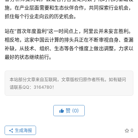
施，在产业层面需要和生态伙伴合作，共同探索行业机会，
抓住每个行业走向云的历史机会。
站在“首次年度盈利”这一时间点上，阿里云并未妄言胜利。
相反地，这家中国云计算的排头兵正在不断审视自身、查漏
补缺，从技术、组织、生态等各个维度上做出调整，力求以
最好的状态继续前行。
本站部分文章来自互联网，文章版权归原作者所有。如有疑问
请联系QQ：3164780！
赞
(0)
生成海报
0