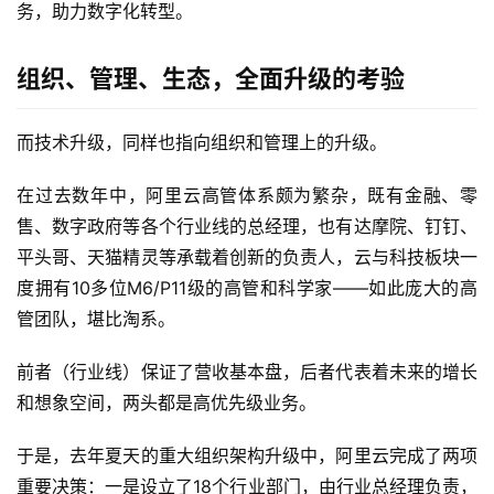
务，助力数字化转型。
多
内
容
组织、管理、生态，全面升级的考验
而技术升级，同样也指向组织和管理上的升级。
在过去数年中，阿里云高管体系颇为繁杂，既有金融、零
售、数字政府等各个行业线的总经理，也有达摩院、钉钉、
平头哥、天猫精灵等承载着创新的负责人，云与科技板块一
度拥有10多位M6/P11级的高管和科学家——如此庞大的高
管团队，堪比淘系。
前者（行业线）保证了营收基本盘，后者代表着未来的增长
和想象空间，两头都是高优先级业务。
于是，去年夏天的重大组织架构升级中，阿里云完成了两项
重要决策：一是设立了18个行业部门，由行业总经理负责，