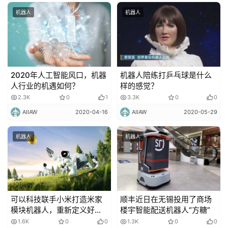
机器人
机器人
2020年人工智能风口，机器
机器人陪练打乒乓球是什么
人行业的机遇如何？
样的感觉？
2.3K
0
1
3.3K
0
0
AIIAW
2020-04-16
AIIAW
2020-05-29
机器人
机器人
可以科技联手小米打造米家
顺丰近日在无锡投用了商场
模块机器人，重新定义好玩
楼宇智能配送机器人“方糖”
具
1.6K
0
0
1.3K
0
0