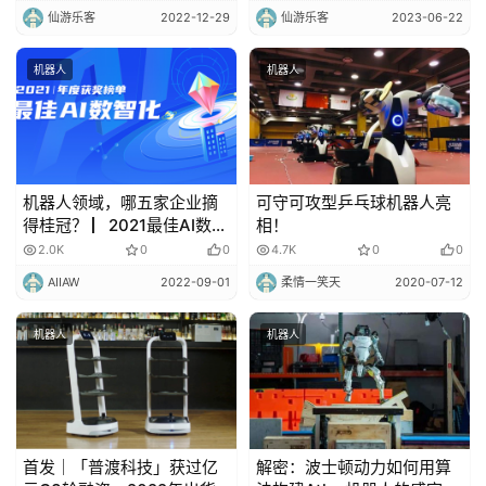
仙游乐客
2022-12-29
仙游乐客
2023-06-22
机器人
机器人
机器人领域，哪五家企业摘
可守可攻型乒乓球机器人亮
得桂冠？ ▏2021最佳AI数智
相！
化榜单
2.0K
0
0
4.7K
0
0
AIIAW
2022-09-01
柔情一笑天
2020-07-12
机器人
机器人
首发｜「普渡科技」获过亿
解密：波士顿动力如何用算