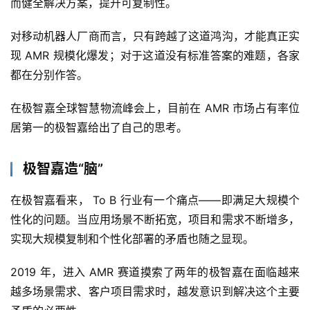
而健全解决方案，提升可复制性。
对移动机器人厂商而言，只有跨越了这道鸿沟，才能真正实
更
多
现 AMR 规模化爆发；对于这道没有标准答案的难题，各家
内
都在分别作答。
容
在极智嘉全球智慧物流峰会上，目前在 AMR 市场占有率位
居第一的极智嘉给出了自己的思考。
极智嘉造“脑”
在极智嘉看来， To B 行业有一个痛点——即满足大规模个
性化的问题。当应用场景不断拓宽，项目和需求不断增多，
实现大规模复制和个性化部署的矛盾也随之显现。
2019 年，进入 AMR 赛道摸索了两年的极智嘉在面临越来
越多场景需求、客户项目需求时，越发意识到解决这个主要