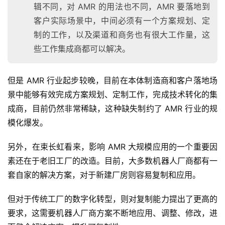
辑不同，对 AMR 的用法也不同，AMR 要落地到
云
客户实际场景中，中间必须有一个方案规划、定
计
算
制的工作，以及渠道和商务也有很大工作量，这
些工作集成商都可以解决。
登录
注册
未
来
但是 AMR 行业起步较晚，目前在本体制造商和客户落地场
医
景中能够有效完成方案规划、定制工作，完成技术转化的集
疗
成商，目前仍然非常稀缺，这种缺失制约了 AMR 行业的规
模化爆发。
智
能
另外，在束长虹看来，影响 AMR 大规模应用的一个重要因
驾
素还在于老旧工厂的改造。目前，大多数机器人厂商都有一
驶
套自家的解决方案，对于新建厂房则容易复制和应用。
智
但对于传统工厂的数字化转型，则对复制能力提出了更高的
慧
城
要求，这需要机器人厂商方案不断地应用、调整、修改，进
市