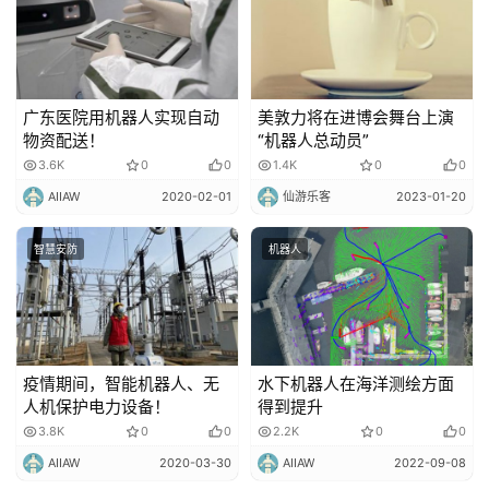
广东医院用机器人实现自动
美敦力将在进博会舞台上演
物资配送！
“机器人总动员”
3.6K
0
0
1.4K
0
0
AIIAW
2020-02-01
仙游乐客
2023-01-20
智慧安防
机器人
疫情期间，智能机器人、无
水下机器人在海洋测绘方面
人机保护电力设备！
得到提升
3.8K
0
0
2.2K
0
0
AIIAW
2020-03-30
AIIAW
2022-09-08