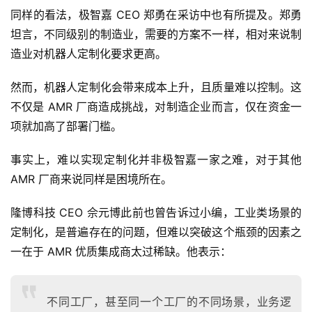
同样的看法，极智嘉 CEO 郑勇在采访中也有所提及。郑勇
坦言，不同级别的制造业，需要的方案不一样，相对来说制
首
造业对机器人定制化要求更高。
页
然而，机器人定制化会带来成本上升，且质量难以控制。这
业
不仅是 AMR 厂商造成挑战，对制造企业而言，仅在资金一
界
项就加高了部署门槛。
人
事实上，难以实现定制化并非极智嘉一家之难，对于其他 
工
AMR 厂商来说同样是困境所在。
智
能
隆博科技 CEO 佘元博此前也曾告诉过小编，工业类场景的
定制化，是普遍存在的问题，但难以突破这个瓶颈的因素之
深
一在于 AMR 优质集成商太过稀缺。他表示：
度
学
习
不同工厂，甚至同一个工厂的不同场景，业务逻