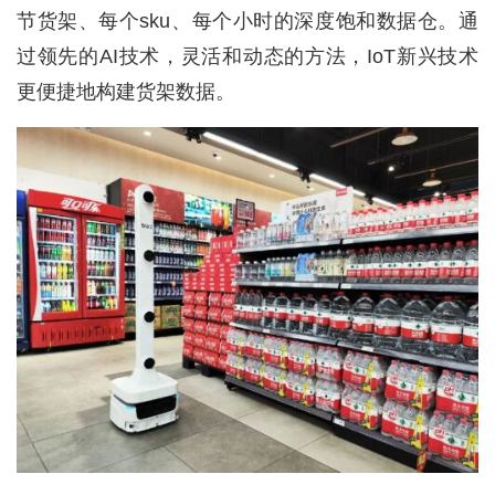
节货架、每个sku、每个小时的深度饱和数据仓。通
深
过领先的AI技术，灵活和动态的方法，IoT新兴技术
度
学
更便捷地构建货架数据。
习
云
计
算
登录
注册
未
来
医
疗
智
能
驾