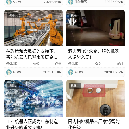
AIIAW
2021-01-16
仙游乐客
2022-10-25
机器人
机器人
在政策和大数据的支持下，
酒店因“疫”求变，服务机器
智能机器人已迎来发展高
人逆势入局！
峰！
2.3K
0
0
3.1K
0
1
AIIAW
2021-01-06
AIIAW
2020-02-26
机器人
机器人
工业机器人正成为广东制造
国内扫地机器人厂家将智能
业升级的重要支撑！
化升级！