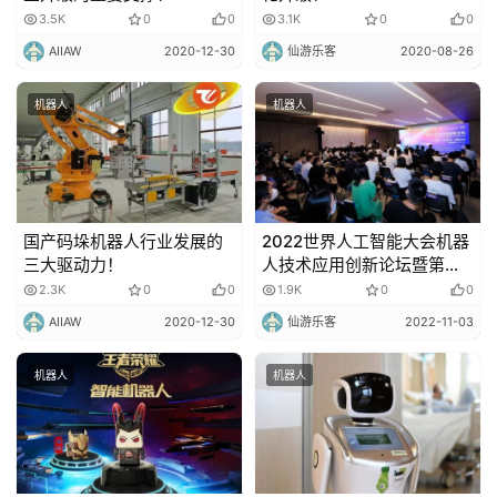
3.5K
0
0
3.1K
0
0
AIIAW
2020-12-30
仙游乐客
2020-08-26
机器人
机器人
国产码垛机器人行业发展的
2022世界人工智能大会机器
三大驱动力！
人技术应用创新论坛暨第四
届长三角机器人产业创新大
2.3K
0
0
1.9K
0
0
会顺利召开！
AIIAW
2020-12-30
仙游乐客
2022-11-03
机器人
机器人