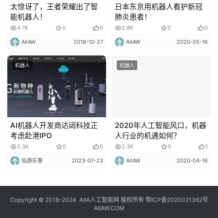
太惊讶了，王者荣耀出了智
日本东京用机器人看护新冠
能机器人！
肺炎患者！
4.7K
0
0
2.9K
0
0
AIIAW
2018-10-27
AIIAW
2020-05-16
机器人
机器人
AI机器人开发商达闼科技正
2020年人工智能风口，机器
考虑赴港IPO
人行业的机遇如何？
2.3K
0
0
2.3K
0
1
仙游乐客
2023-07-23
AIIAW
2020-04-16
Copyright © 2018-2024
AIIA人工智能网
版权所有
鄂ICP备2020021362号
AIIAW.COM