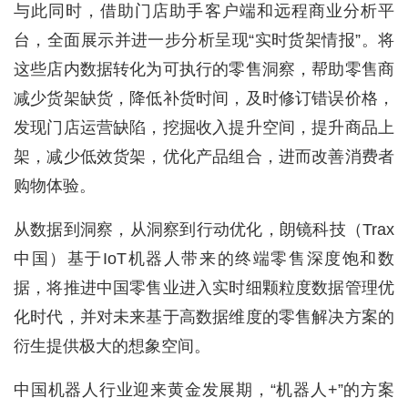
驶
与此同时，借助门店助手客户端和远程商业分析平
台，全面展示并进一步分析呈现“实时货架情报”。将
智
这些店内数据转化为可执行的零售洞察，帮助零售商
慧
减少货架缺货，降低补货时间，及时修订错误价格，
城
市
发现门店运营缺陷，挖掘收入提升空间，提升商品上
架，减少低效货架，优化产品组合，进而改善消费者
更
购物体验。
多
内
从数据到洞察，从洞察到行动优化，朗镜科技（Trax
容
中国）基于IoT机器人带来的终端零售深度饱和数
据，将推进中国零售业进入实时细颗粒度数据管理优
化时代，并对未来基于高数据维度的零售解决方案的
衍生提供极大的想象空间。
中国机器人行业迎来黄金发展期，“机器人+”的方案