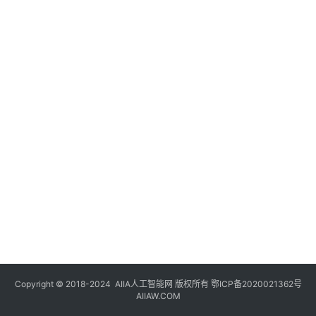
登录
注册
未
来
医
疗
智
能
驾
驶
智
慧
城
市
Copyright © 2018-2024
AIIA人工智能网
版权所有
鄂ICP备2020021362号
更
AIIAW.COM
多