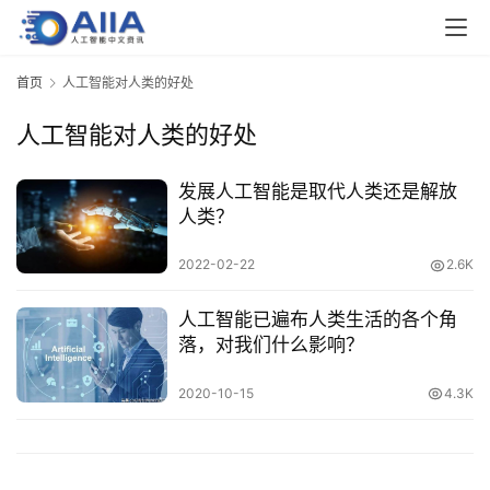
业
界
首页
人工智能对人类的好处
人工智能对人类的好处
人
工
智
发展人工智能是取代人类还是解放
能
人类？
2022-02-22
2.6K
深
度
人工智能已遍布人类生活的各个角
学
落，对我们什么影响？
习
2020-10-15
4.3K
云
计
算