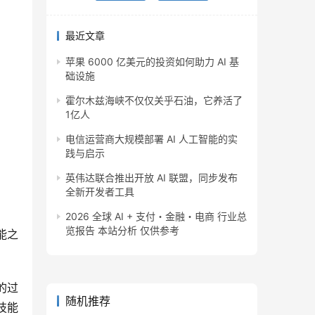
最近文章
苹果 6000 亿美元的投资如何助力 AI 基
础设施
霍尔木兹海峡不仅仅关乎石油，它养活了
1亿人
电信运营商大规模部署 AI 人工智能的实
践与启示
英伟达联合推出开放 AI 联盟，同步发布
全新开发者工具
2026 全球 AI + 支付・金融・电商 行业总
览报告 本站分析 仅供参考
能之
的过
随机推荐
技能