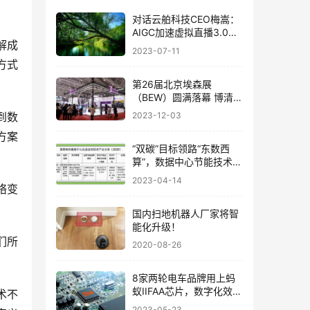
对话云舶科技CEO梅嵩：
AIGC加速虚拟直播3.0时
解成
代到来，未来人人皆可虚
2023-07-11
拟
方式
第26届北京埃森展
（BEW）圆满落幕 博清科
技以科技赋能焊接自动化
到数
2023-12-03
方案
“双碳”目标领路“东数西
算”，数据中心节能技术前
瞻
2023-04-14
络变
国内扫地机器人厂家将智
能化升级！
们所
2020-08-26
8家两轮电车品牌用上蚂
蚁IIFAA芯片，数字化效率
术不
提升超97%
2023-05-23