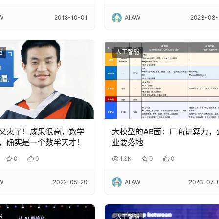
AW
2018-10-01
AIIAW
2023-08-
能
人工智能
又火了！成果很高，数学
大模型的AB面：厂商讲算力，
，确实是一个数学天才！
业要落地
0
0
1.3K
0
0
AW
2022-05-20
AIIAW
2023-07-
能
人工智能