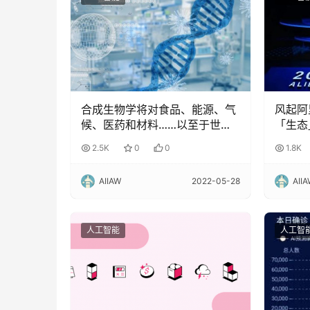
合成生物学将对食品、能源、气
风起阿
候、医药和材料……以至于世界
「生态
上每个领域都产生变革性的影
2.5K
0
0
1.8K
响！
AIIAW
2022-05-28
AII
人工智能
人工智