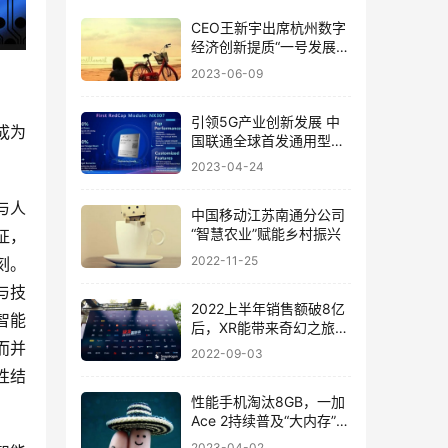
CEO王新宇出席杭州数字
经济创新提质“一号发展工
程”大会并作交流发言
2023-06-09
引领5G产业创新发展 中
成为
国联通全球首发通用型5G
RedCap商用模组NX307
2023-04-24
与人
中国移动江苏南通分公司
“智慧农业”赋能乡村振兴
征，
2022-11-25
刻。
与技
2022上半年销售额破8亿
智能
后，XR能带来奇幻之旅了
吗？
而并
2022-09-03
性结
性能手机淘汰8GB，一加
Ace 2持续普及“大内存”极
致流畅体验
2023-04-02