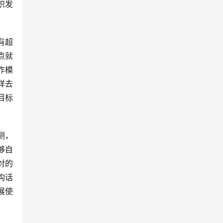
识发
有超
点就
作模
样去
目标
测，
够自
对的
构话
展使