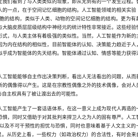
让我们看到了与人类类似的现象，即从无到有的一个发生过程。
人的一点，在于空间记忆细胞的结构。人工智能领域的相关实验
胞的结构，类似于人类、动物的空间记忆细胞的结构。更为有
与大脑皮质层层级结构中神经元的统计特性非常接近。这些经验
形式，与人类主体有着极强的类似性。当然，人工智能作为新的
因为内在结构的相似性，目前智能体的认知、决策能力趋近于人
似乎成为智能体的先天结构。智能体通过认知、情感等能力获得
人工智能能够自主作出决策判断，看出人无法看出的问题，从而
新的偶像得以产生。这是在宗教性偶像之外的技术偶像，会对人
与自主权具有了被让渡出去的可能性。
人工智能产生了一套话语体系，在这一意义上成为现代人再造的
恐惧，同时又借助于对其批判来捍卫人之为人的固有尊严。人工
以及不可干预性的担忧与恐惧，同时也意味着基于人文主义的
明显。从历史上看，一些权力（如政治权力）的合法性，有时会来