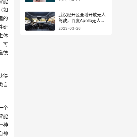
智能
（如
武汉经开区全域开放无人
趣的
驾驶，百度Apollo无人车
将超百辆
性研
2023-03-26
主体
，可
道德
获得
类自
一个
智能
一种
自神