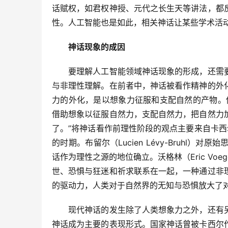
话赋权，如君权神授、元代之长生天等讲法，都
性。人工智能也是如此，相关神话让某些学术活
　　神话现象的成因
　　要理解人工智能领域神话现象的形成，还需
与非理性理解。在前者中，神话被看作精神的外
力的外化，是以想象力征服和支配自然的产物。
借助想象以征服自然力，支配自然力，把自然力
了。”将神话看作前理性阶段的观点主要来自卡西尔（
的时期。布留尔（Lucien Lévy-Bruh
话作为理性之源的地位确立。沃格林（Eric Vo
世、恐惧与狂迷和祈求联系在一起，一种通过非
的驱动力，人类对于自然界的无知与恐惧放大了
　　现代神话的发生除了人类想象力之外，还有
神话成为主要的表现形式。国家神话曾被卡西尔