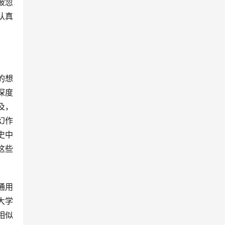
被忽
认真
的想
深度
及，
幻作
史中
这些
通用
大学
相似