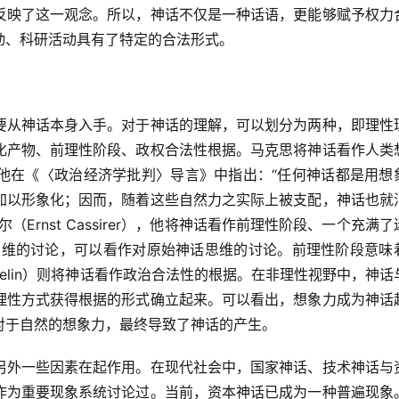
反映了这一观念。所以，神话不仅是一种话语，更能够赋予权力
动、科研活动具有了特定的合法形式。
要从神话本身入手。对于神话的理解，可以划分为两种，即理性
化产物、前理性阶段、政权合法性根据。马克思将神话看作人类
他在《〈政治经济学批判〉导言》中指出：“任何神话都是用想
加以形象化；因而，随着这些自然力之实际上被支配，神话也就
Ernst Cassirer），他将神话看作前理性阶段、一个充满了
l）对原始思维的讨论，可以看作对原始神话思维的讨论。前理性阶段意味
egelin）则将神话看作政治合法性的根据。在非理性视野中，神话
理性方式获得根据的形式确立起来。可以看出，想象力成为神话
对于自然的想象力，最终导致了神话的产生。
另外一些因素在起作用。在现代社会中，国家神话、技术神话与
作为重要现象系统讨论过。当前，资本神话已成为一种普遍现象