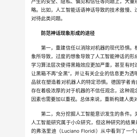
产生的安全、隐私、偏见和信任等问题上，大量
略。比如，人工智能话语神话导致的技术傲慢、
对待此类问题。
　　防范神话现象形成的途径
　　第一，重建信任以消除对机器的现代恐惧。
象所导致，过度的想象导致了人工智能神话的形
学习算法层次使得黑箱效应更加严重，甚至有时
让黑箱不再“全黑”，并让有关企业的信息更为透
品就在塑造着对机器人的特定恐惧。德国学者肯内（C
存在着极浓厚的对于机器的不信任观念，这种观
因素也需要加以重视。总体来说，重新构建人类
　　第二，充分挖掘人工智能意识发生的条件。
人工智能研究属于小众研究，但这种研究的结果却
的弗洛里迪（Luciano Floridi）从中