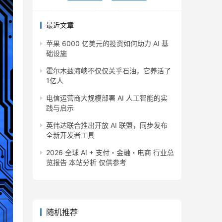
最近文章
苹果 6000 亿美元的投资如何助力 AI 基
础设施
霍尔木兹海峡不仅仅关乎石油，它养活了
1亿人
电信运营商大规模部署 AI 人工智能的实
践与启示
英伟达联合推出开放 AI 联盟，同步发布
全新开发者工具
2026 全球 AI + 支付・金融・电商 行业总
览报告 本站分析 仅供参考
随机推荐