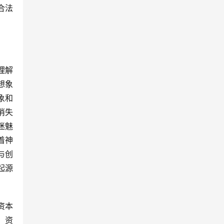
合法
理解
想象
象和
消失
迷魅
着神
与创
起源
资本
。资