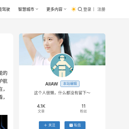
能驾驶
智慧城市
更多内容
登录
注册
能的
护航
AIIAW
本站编辑
在，
这个人很懒，什么都没有留下～
看，
4.1K
11
文章
粉丝
关注
私信