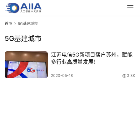
业
界
首页
5G基建城市
5G基建城市
人
工
智
江苏电信5G新项目落户苏州，赋能
能
多行业高质量发展！
2020-05-18
3.3K
深
度
学
习
云
计
算