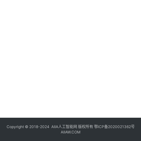
登录
注册
未
来
医
疗
智
能
驾
驶
智
慧
城
市
Copyright © 2018-2024
AIIA人工智能网
版权所有
鄂ICP备2020021362号
更
AIIAW.COM
多