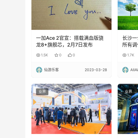
一加Ace 2官宣：搭载满血版骁
长沙一
龙8+旗舰芯，2月7日发布
所有调
全部转
1.5K
0
0
1.7K
仙游乐客
2023-03-28
AII
业界
业界