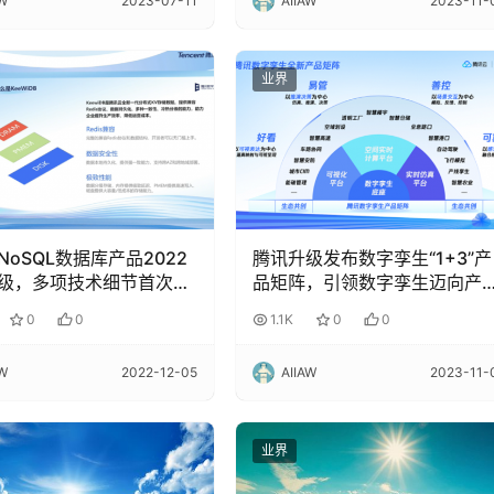
AW
2023-07-11
AIIAW
2023-11-
业界
NoSQL数据库产品2022
腾讯升级发布数字孪生“1+3”产
级，多项技术细节首次公
品矩阵，引领数字孪生迈向产
应用深水区
0
0
1.1K
0
0
AW
2022-12-05
AIIAW
2023-11-
业界