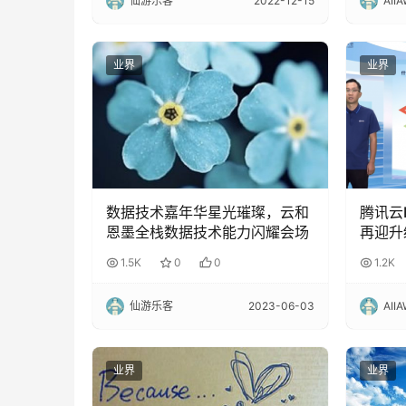
仙游乐客
2022-12-15
AII
业界
业界
数据技术嘉年华星光璀璨，云和
腾讯云
恩墨全栈数据技术能力闪耀会场
再迎升
开
1.5K
0
0
1.2K
仙游乐客
2023-06-03
AII
业界
业界