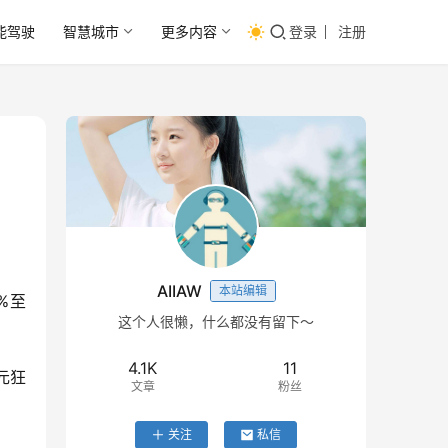
能驾驶
智慧城市
更多内容
登录
注册
AIIAW
本站编辑
%至
这个人很懒，什么都没有留下～
4.1K
11
美元狂
文章
粉丝
关注
私信