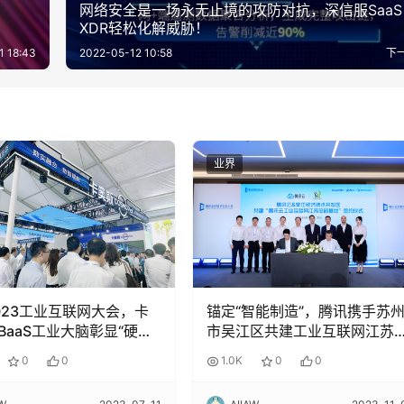
网络安全是一场永无止境的攻防对抗，深信服SaaS
XDR轻松化解威胁！
1 18:43
2022-05-12 10:58
下
业界
023工业互联网大会，卡
锚定“智能制造”，腾讯携手苏
BaaS工业大脑彰显“硬实
市吴江区共建工业互联网江苏
部基地
0
0
1.0K
0
0