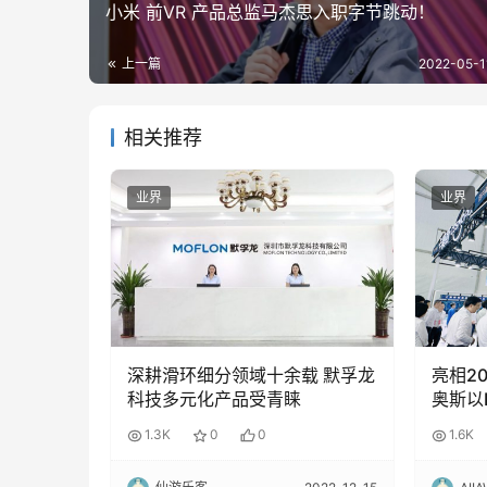
小米 前VR 产品总监马杰思入职字节跳动！
上一篇
2022-05-1
相关推荐
业界
业界
深耕滑环细分领域十余载 默孚龙
亮相2
科技多元化产品受青睐
奥斯以
力”
1.3K
0
0
1.6K