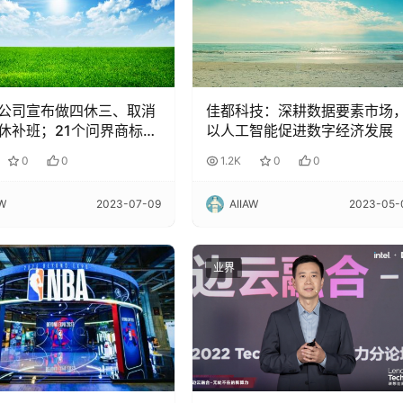
公司宣布做四休三、取消
佳都科技：深耕数据要素市场
休补班；21个问界商标被
以人工智能促进数字经济发展
让给华为，官方回应
0
0
1.2K
0
0
AW
2023-07-09
AIIAW
2023-05-
业界