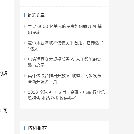
最近文章
苹果 6000 亿美元的投资如何助力 AI 基
础设施
霍尔木兹海峡不仅仅关乎石油，它养活了
1亿人
电信运营商大规模部署 AI 人工智能的实
践与启示
的虚
英伟达联合推出开放 AI 联盟，同步发布
全新开发者工具
2026 全球 AI + 支付・金融・电商 行业总
览报告 本站分析 仅供参考
d 可
随机推荐