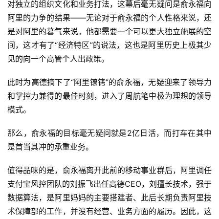
对独立的组织文化和业务打法，这幕后毫无疑问是俞永福向
阿里的力争的结果——无论对于俞永福的个人性格来说，还
是对阿里的暮气来说，他都需要一个可以更大独立施展的空
间，这才有了“经济特区”的说法，这也是阿里历史上极其少
见的向一个高管个人出政策。
此时为高德摘下了“阿里镣铐”的俞永福，无疑迎来了领导力
和掌控力兼得的最佳时刻，进入了周航笔中极为理想的领导
模式。
那么，俞永福的目标毫无疑问就是2亿日活，而打车在其中
是首当其冲的承重业务。
值得品味的是，俞永福离开此前的移动事业群后，阿里调任
支付宝风控团队的刘振飞出任高德CEO，刘擅长技术，强于
数据算法，是阿里妈妈的主要搭建者、此后长期负责阿里技
术保障部的工作，并没有经营、业务方面的履历。因此，这