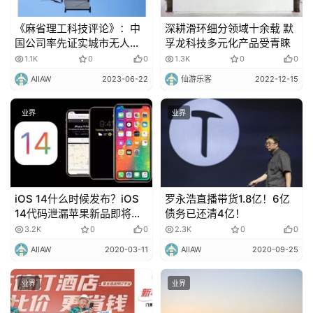
《麻省理工科技评论》：中
深耕滑环细分领域十余载 默
国公司率先证实城市无人机
孚龙科技多元化产品受青睐
配送可行性
1.1K
0
0
1.3K
0
0
AIIAW
2023-06-22
仙游乐客
2022-12-15
业界
业界
iOS 14什么时候发布？iOS
罗永浩直播带货1.8亿！6亿
14代码泄漏苹果新品即将到
债务已还清4亿！
来！
3.2K
0
0
2.3K
0
0
AIIAW
2020-03-11
AIIAW
2020-09-25
业界
业界