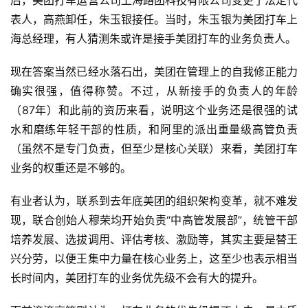
后，美团打车运营公司上海路团科技有限公司变更了法定代
能
表人，高燕卸任，朱玉银接任。当时，朱玉银为美团打车上
驾
海总经理，有人猜测朱或许是接手美团打车的业务负责人。
驶
现在答案当然已经水落石出，美团在管理上的自我修正能力
智
确实很强，值得称赞。不过，从新接手的负责人的年龄
慧
（87年）和此前的资历来看，说明这个业务还是很强的试
城
水和磨练年轻干部的性质，和阿里的派出重量级高管负责
市
（虽然不是专门负责，但至少是核心关联）来看，美团打车
业务的权重还是不够的。
更
多
有业者认为，联系到去年底美团的组织架构变革，就不难发
内
容
现，联合创始人穆荣均开始负责“中高管发展部”，统管干部
培养发展、选拔调用、评估考核、激励等，其实主要是替王
兴分劳，以便王集中力量在核心业务上，这至少也表示相当
长时间内，美团打车的业务优先级不会有大的提升。