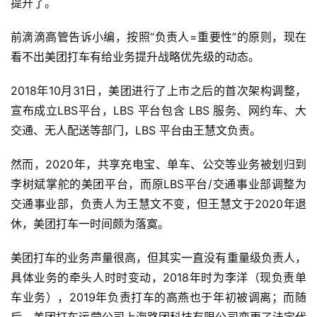
智
提升了。
能
前滴滴高管告诉小编，按照“负责人=重要性”的原则，现在
看不出美团打车有给业务提升战略优先级的动态。
深
度
2018年10月31日，美团进行了上市之后的首次架构调整，
学
习
宣布成立LBS平台，LBS 平台包含 LBS 服务、网约车、大
交通、无人配送等部门，LBS 平台由王慧文负责。
云
然而，2020年，共享充电宝、单车、公交等业务被划归到
计
算
李树斌掌舵的美团平台，而原LBS平台/交通事业部调整为
交通事业部，负责人为王慧文不变，但王慧文于2020年退
登录
注册
未
休，美团打车一时间颇为落寞。
来
医
美团打车的业务声量很高，但其实一直没有重量级负责人，
疗
具体业务的牵头人时时变动，2018年时为李洋（现负责单
车业务），2019年负责打车的高燕也于年初被调离；而随
智