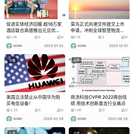
促进实体经济回暖 超18万家
菜鸟正式向港交所提交上市
酒店联合高德推出元旦优惠
申请，冲刺全球智慧物流第
活动
一股
1.3K
0
0
1.1K
0
0
AIIAW
2023-01-02
AIIAW
2023-12-01
业界
业界
美国立法禁止从中国华为购
商汤科技CVPR 2022再创佳
买电信设备！
绩 用技术创新直击行业痛点
2.2K
0
0
1.6K
0
0
AIIAW
2020-02-29
AIIAW
2022-06-25
业界
业界