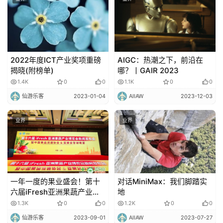
2022年度ICT产业奖项重磅
AIGC：热潮之下，前沿在
揭晓(附榜单)
哪？丨GAIR 2023
1.4K
0
0
1.1K
0
0
仙游乐客
2023-01-04
AIIAW
2023-12-03
业界
业界
一年一度的果业盛会！第十
对话MiniMax：我们脚踏实
六届iFresh亚洲果蔬产业博
地
览会11月8日与您共聚上海
1.3K
0
0
1.2K
0
0
仙游乐客
2023-09-01
AIIAW
2023-07-27