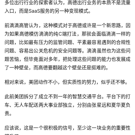
多位出行行业的探索者认为，高德出行业务的本质不是流量
入口，而是SaaS服务的另一种变现模式。
前滴滴高管认为，这种模式对于高德或许是一个新思路，因
为如果高德模仿滴滴的纯C端打法，那就会面临滴滴一样的
问题，比如最有压力的监管问题、平素最容易遇到的合规性
问题、容易出公关危机的安全问题等。滴滴虽然也为这些问
题苦恼，但毕竟面对多年，把处理这些问题的能力也发展成
了一种壁垒，而高德要翻越这个壁垒还是挺难的。
首
页
相对来说，美团动作不小，但实质性的努力，似乎还不够。
此前美团拆分了成立不到一年的智慧交通平台。平台下的打
业
车、无人车配送两大事业部独立，分别由张星远和夏华夏负
界
责。
人
应该说，这是一个很积极的信号，至少这一块业务的重要性
工