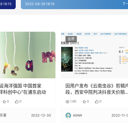
9 18:15
2022-08-29 18:19
下
业界
设海洋强国 中国首家
因用户发布《云南虫谷》剪辑
+海洋科创中心”在浦东启动
段，西安中院判决抖音天价赔
腾讯超3200万
0
0
1.6K
0
0
乐客
2022-12-30
AIIAW
2022-11-