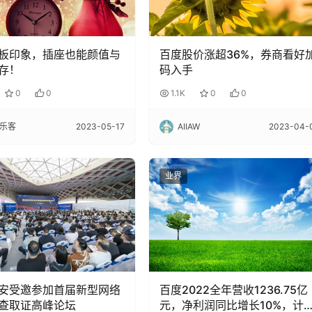
板印象，插座也能颜值与
百度股价涨超36%，券商看好
存！
码入手
0
0
1.1K
0
0
乐客
2023-05-17
AIIAW
2023-04-
业界
安受邀参加首届新型网络
百度2022全年营收1236.75亿
查取证高峰论坛
元，净利润同比增长10%，计