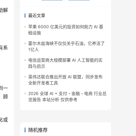
助解
最近文章
苹果 6000 亿美元的投资如何助力 AI 基
础设施
霍尔木兹海峡不仅仅关乎石油，它养活了
有系
1亿人
电信运营商大规模部署 AI 人工智能的实
践与启示
英伟达联合推出开放 AI 联盟，同步发布
全新开发者工具
到一
2026 全球 AI + 支付・金融・电商 行业总
，顾
览报告 本站分析 仅供参考
化或
随机推荐