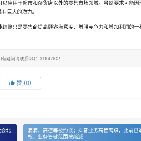
可以应用于超市和杂货店以外的零售市场领域。虽然要求可能因
具有巨大的潜力。
能结账只是零售商提高顾客满意度、增强竞争力和增加利润的一
疑问请联系QQ：3164780！
赞
(0)
大会北
滴滴、高德等被约谈；抖音业务高管离职，此前已
权、业务管辖范围被缩减