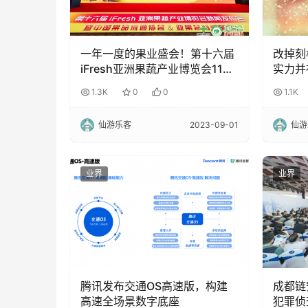
一年一度的果业盛会！第十六届
改掉刻
iFresh亚洲果蔬产业博览会11月
实力并
8日与您共聚上海
1.3K
0
0
1.1K
仙游乐客
2023-09-01
仙游
业界
业界
腾讯发布交通OS高速版，构建
成都链
高速全场景数字底座
犯罪侦