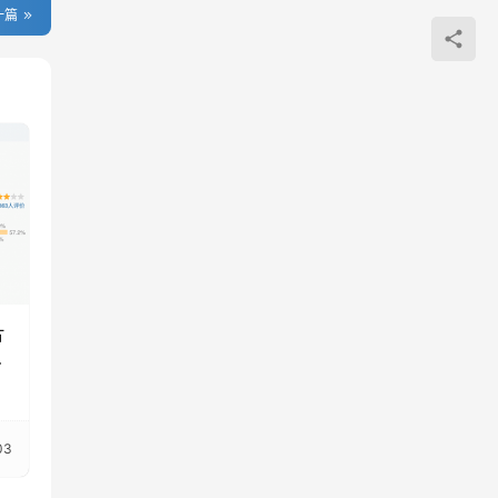
一篇
片
偿
03