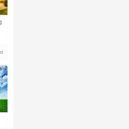
加
02
划