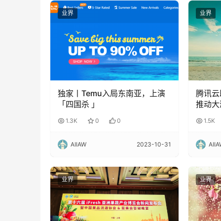
业界
业界
独家丨Temu入局东南亚，上演
腾讯云
「四国杀 」
推动大
1.3K
0
0
1.5K
AIIAW
2023-10-31
AII
业界
业界