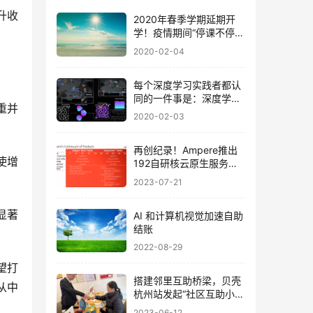
升收
2020年春季学期延期开
学！疫情期间“停课不停
学”！
2020-02-04
每个深度学习实践者都认
同的一件事是：深度学习
重并
模型数据低效！
2020-02-03
再创纪录！Ampere推出
使增
192自研核云原生服务器
CPU
2023-07-21
显著
AI 和计算机视觉加速自助
结账
2022-08-29
望打
搭建邻里互助桥梁，贝壳
从中
杭州站发起“社区互助小蓝
箱”暖心活动
2023-06-12