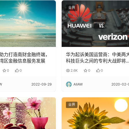
业界
助力打造南财金融终端，
华为起诉美国运营商：中美两
湾区金融信息服务发展
科技巨头之间的专利大战即将
开！
0
0
2.6K
0
0
AW
2022-09-29
AIIAW
2020-02-
业界