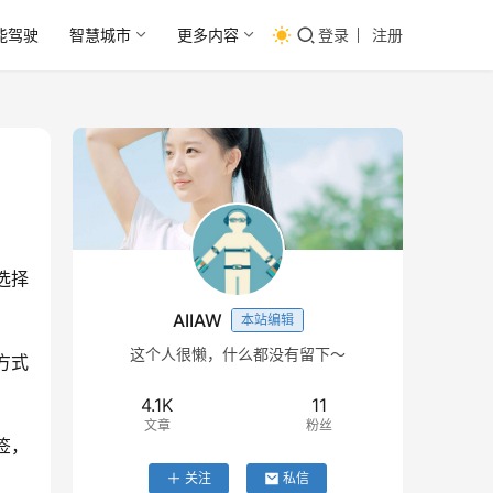
能驾驶
智慧城市
更多内容
登录
注册
选择
AIIAW
本站编辑
这个人很懒，什么都没有留下～
方式
4.1K
11
文章
粉丝
签，
。
关注
私信