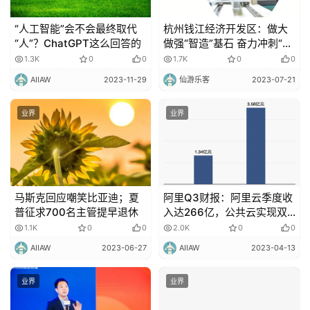
“人工智能”会不会最终取代
杭州钱江经济开发区：做大
“人”？ChatGPT这么回答的
做强“智造”基石 奋力冲刺“半
年红”
1.3K
0
0
1.7K
0
0
AIIAW
2023-11-29
仙游乐客
2023-07-21
业界
业界
马斯克回应嘲笑比亚迪；夏
​阿里Q3财报：阿里云季度收
普征求700名主管提早退休
入达266亿，公共云实现双
位数增长
1.1K
0
0
2.0K
0
0
AIIAW
2023-06-27
AIIAW
2023-04-13
业界
业界