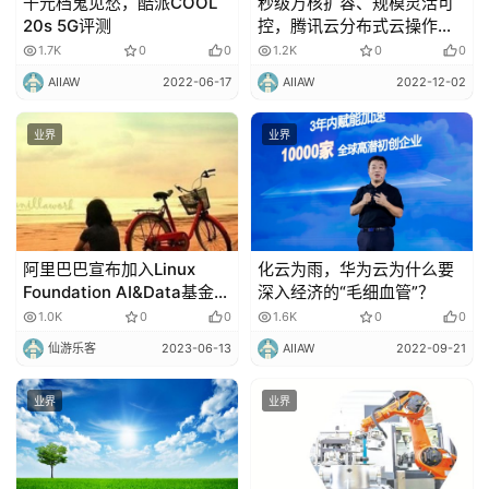
千元档鬼见愁，酷派COOL
秒级万核扩容、规模灵活可
20s 5G评测
控，腾讯云分布式云操作系
统遨驰再进化
1.7K
0
0
1.2K
0
0
AIIAW
2022-06-17
AIIAW
2022-12-02
业界
业界
阿里巴巴宣布加入Linux
化云为雨，华为云为什么要
Foundation AI&Data基金
深入经济的“毛细血管”？
会，捐赠首个开源项目
1.0K
0
0
1.6K
0
0
DeepRec
仙游乐客
2023-06-13
AIIAW
2022-09-21
业界
业界