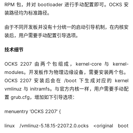
RPM 包，并对 bootloader 进行手动配置即可。OCKS 安
装路径均为标准路径。
由于不同开发板并没有十分统一的启动引导机制，在内核安
首
装后，用户需要手动配置引导选项。
页
技术细节
业
界
OCKS 2207 由两个包组成，kernel-core 与 kernel-
modules。开发板作为物理边缘设备，需要安装两个包。
人
OCKS 2207 安装后会在 /boot 下生成对应的 kernel 
工
vmlinuz 与 initramfs。与官方内核一样，用户需要手动配
智
置 grub.cfg，增加如下引导选项：
能
menuentry ‘OCKS 2207’ {
深
度
linux /vmlinuz-5.18.15-2207.2.0.ocks <original boot 
学