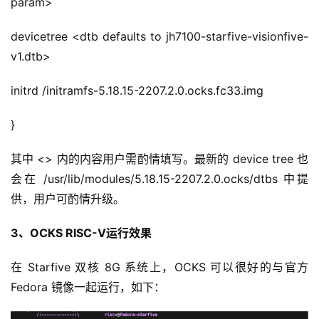
param>
习
devicetree <dtb defaults to jh7100-starfive-visionfive-
云
v1.dtb>
计
算
initrd /initramfs-5.18.15-2207.2.0.ocks.fc33.img
登录
注册
未
}
来
医
其中 <> 内的内容用户需酌情填写。最新的 device tree 也
疗
会在 /usr/lib/modules/5.18.15-2207.2.0.ocks/dtbs 中提
供，用户可酌情升级。
智
能
3、OCKS RISC-V运行效果
驾
驶
在 Starfive 双核 8G 系统上，OCKS 可以很好的与官方 
Fedora 镜像一起运行，如下：
智