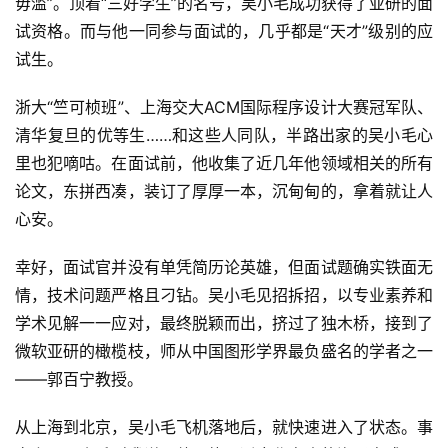
毋滥”。顶着“三好学生”的名号，吴小毛成功获得了亚研的面
试资格。而与他一同参与面试的，几乎都是“天才”级别的应
试生。
浙大“竺可桢班”、上海交大ACM国际程序设计大赛冠军队、
清华复旦的优等生……和这些人同队，半路出家的吴小毛心
里也犯嘀咕。在面试前，他收集了近几年他领域相关的所有
论文，东拼西凑，装订了厚厚一本，沉甸甸的，拿着就让人
心安。
幸好，面试官并没有单凭简历论英雄，但面试题确实铁面无
情，技术问题严格且刁钻。吴小毛见招拆招，以专业素养和
学术见解一一应对，最终脱颖而出，挤过了独木桥，接到了
微软亚研的橄榄枝，师从中国图形学界最负盛名的学者之一
——郭百宁教授。
从上海到北京，吴小毛飞机落地后，就快速进入了状态。事