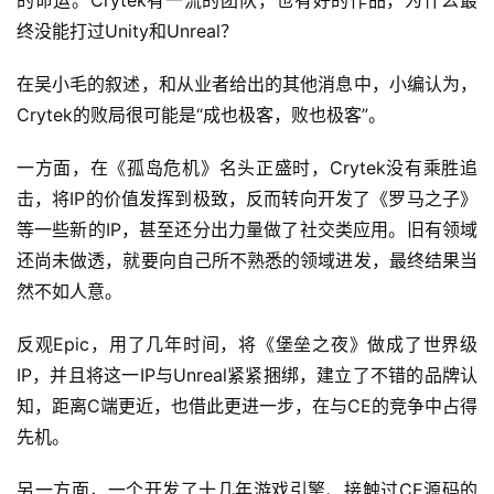
的命运。Crytek有一流的团队，也有好的作品，为什么最
终没能打过Unity和Unreal？
在吴小毛的叙述，和从业者给出的其他消息中，小编认为，
Crytek的败局很可能是“成也极客，败也极客”。
一方面，在《孤岛危机》名头正盛时，Crytek没有乘胜追
击，将IP的价值发挥到极致，反而转向开发了《罗马之子》
等一些新的IP，甚至还分出力量做了社交类应用。旧有领域
还尚未做透，就要向自己所不熟悉的领域进发，最终结果当
然不如人意。
反观Epic，用了几年时间，将《堡垒之夜》做成了世界级
IP，并且将这一IP与Unreal紧紧捆绑，建立了不错的品牌认
知，距离C端更近，也借此更进一步，在与CE的竞争中占得
先机。
另一方面，一个开发了十几年游戏引擎、接触过CE源码的