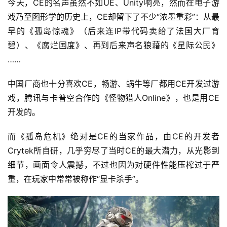
今天，CE的名声虽然不如UE、Unity响亮，然而在电子游
登录
注册
未
戏乃至图形学的历史上，CE却留下了不少“浓墨重彩”：从最
来
早的《孤岛惊魂》（后来连IP带代码卖给了法国大厂育
医
碧）、《腐烂国度》、再到后来声名狼藉的《星际公民》
疗
……
智
中国厂商也十分喜欢CE，畅游、蜗牛等厂都用CE开发过游
能
戏，腾讯与卡普空合作的《怪物猎人Online》，也是用CE
驾
开发的。
驶
而《孤岛危机》绝对是CE的当家作品，由CE的开发者
智
Crytek所自研，几乎穷尽了当时CE的最大潜力，从光影到
慧
细节，画面令人震撼，不过也因为对硬件性能压榨过于严
城
重，在玩家中常常被称作“显卡杀手”。
市
更
多