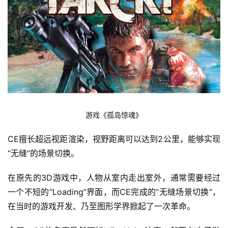
业
界
人
工
智
能
游戏《孤岛惊魂》
深
CE擅长超远视距渲染，视野距离可以达到2公里，能够实现
度
学
“无缝”的场景切换。
习
在原先的3D游戏中，人物从室内走出室外，通常需要经过
云
一个不短的“Loading”界面，而CE完成的“无缝场景切换”，
计
在当时的游戏开发、乃至图形学界掀起了一次革命。
算