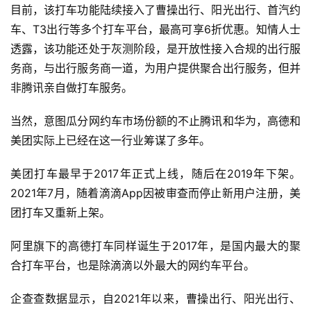
登录
注册
目前，该打车功能陆续接入了曹操出行、阳光出行、首汽约
未
车、T3出行等多个打车平台，最高可享6折优惠。知情人士
来
医
透露，该功能还处于灰测阶段，是开放性接入合规的出行服
疗
务商，与出行服务商一道，为用户提供聚合出行服务，但并
非腾讯亲自做打车服务。
智
能
当然，意图瓜分网约车市场份额的不止腾讯和华为，高德和
驾
美团实际上已经在这一行业筹谋了多年。
驶
美团打车最早于2017年正式上线，随后在2019年下架。
智
2021年7月，随着滴滴App因被审查而停止新用户注册，美
慧
团打车又重新上架。
城
市
阿里旗下的高德打车同样诞生于2017年，是国内最大的聚
合打车平台，也是除滴滴以外最大的网约车平台。
更
多
企查查数据显示，自2021年以来，曹操出行、阳光出行、