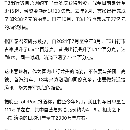
内
T3出行等自营网约车平台多次获得融资，截至目前累计至
容
少16起，融资金额超过120亿元。去年9月，曹操出行完成
了B轮38亿元的融资。同年10月，T3出行也完成了77亿元
的A轮融资。
据国泰君安研报数据，自2021年7月至今年3月，T3出行市
占率提升了6.9个百分点，曹操出行提升了1.4个百分点，达
到6%。同一时期，滴滴下滑了7.7个百分点。
这也意味着，作为国内出行龙头的滴滴，不仅要与美团、高
德、首汽约车、T3等来势汹汹的同僚竞争，也要做好迎接
腾讯、华为异军突起的准备。
据晚点LatePost报道称，截至今年6月，美团打车日单量在
110万单左右，其中自营与聚合比例约为4∶6 。相比之下，
同期滴滴的日均订单量在2000万单左右。