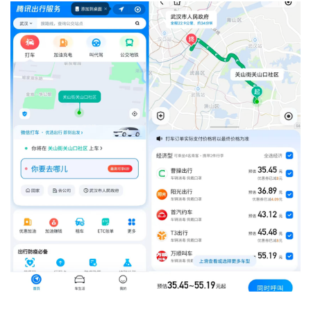
业
界
人
工
智
能
深
度
学
习
云
计
算