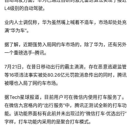
自动驾驶方面，华为已通过自研的激光雷达算法实现了接近
L4级别的自动驾驶。
业内人士调侃称，华为虽然嘴上喊着不造车，市场却处处充
满“华为车”。
据了解，近期强势入局网约车市场的，除了华为，还有另外
一个重磅选手–腾讯。
7月21日，在昔日移动出行的霸主滴滴，存在恶意逃避监管
等16项违法事实被处80.26亿元罚款消息传出的同时，腾讯
被曝也入局了网约车市场。
据Tech星球报道，目前用户可在微信内使用打车服务了。
在微信九宫格内的“出行服务”中，腾讯正测试全新的打车功
能。该功能界面标有此前并未出现过的“微信打车·优选出行”
首
字样，打车功能内采用的是聚合打车模式。
页