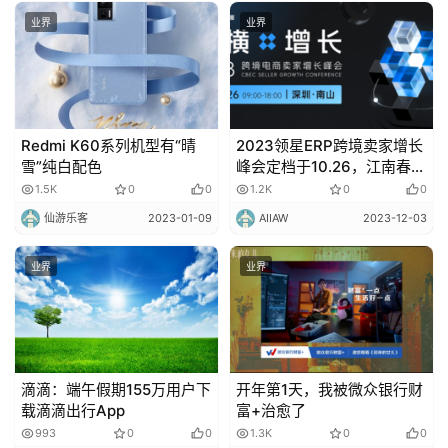
业界
业界
Redmi K60系列机型有“晴
2023领星ERP跨境卖家增长
雪”纯白配色
峰会定档于10.26，江南春将
出席分享
1.5K
0
0
1.2K
0
0
仙游乐客
2023-01-09
AIIAW
2023-12-03
业界
业界
滴滴：端午假期155万用户下
开年第1天，我被微众银行财
载滴滴出行App
富+治愈了
993
0
0
1.3K
0
0