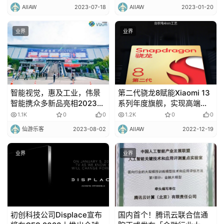
AIIAW
2023-07-18
AIIAW
2023-01-20
业界
业界
智能视觉，惠及工业，伟景
第二代骁龙8赋能Xiaomi 13
智能携众多新品亮相2023上
系列年度旗舰，实现高端探
海机器视觉展
索新突破
1.1K
0
0
1.2K
0
0
仙游乐客
2023-08-02
AIIAW
2022-12-19
业界
业界
初创科技公司Displace宣布
国内首个！腾讯云联合信通