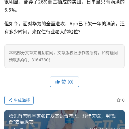
很明显，舍弃了26%佣金抽成的美团，日单量只有滴滴的
5.5%。
但如今，面对华为的全面进攻，App已下架一年的滴滴，还
有多少时间，来保住行业老大的地位？
本站部分文章来自互联网，文章版权归原作者所有。如有疑问
请联系QQ：3164780！
赞
(0)
生成海报
0
腾讯首席科学家张正友寄语青年人：珍惜天赋，用“勤
奋”去灌溉它