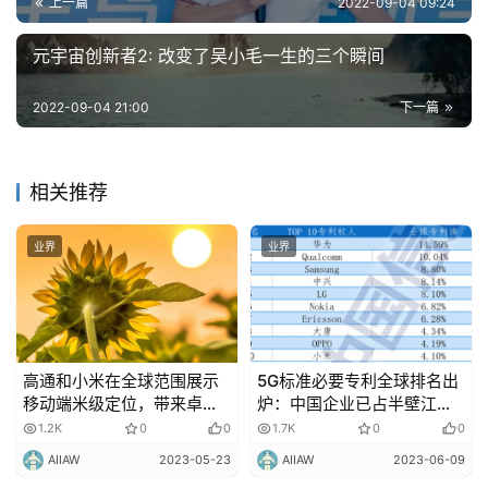
上一篇
2022-09-04 09:24
元宇宙创新者2: 改变了吴小毛一生的三个瞬间
2022-09-04 21:00
下一篇
相关推荐
业界
业界
高通和小米在全球范围展示
5G标准必要专利全球排名出
移动端米级定位，带来卓越
炉：中国企业已占半壁江
定位体验
山，华为第一、小米首次进
1.2K
0
0
1.7K
0
0
入前十
AIIAW
2023-05-23
AIIAW
2023-06-09