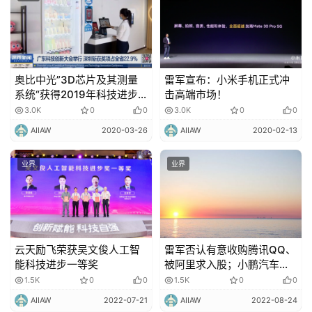
奥比中光”3D芯片及其测量
雷军宣布：小米手机正式冲
系统“获得2019年科技进步
击高端市场！
一等奖！
3.0K
0
0
3.0K
0
0
AIIAW
2020-03-26
AIIAW
2020-02-13
业界
业界
云天励飞荣获吴文俊人工智
雷军否认有意收购腾讯QQ、
能科技进步一等奖
被阿里求入股；小鹏汽车回
应P7高架撞人致死
1.5K
0
0
1.5K
0
0
AIIAW
2022-07-21
AIIAW
2022-08-24