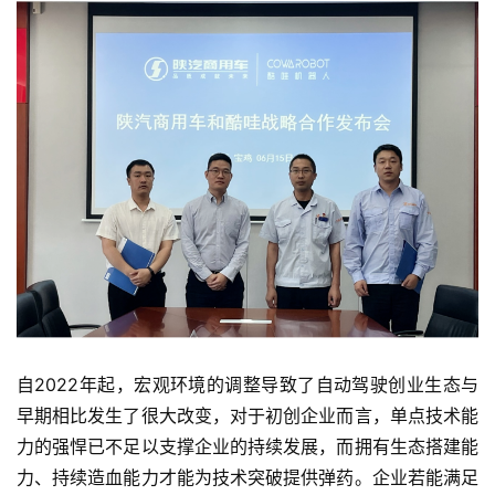
首
页
业
界
人
工
智
自2022年起，宏观环境的调整导致了自动驾驶创业生态与
能
早期相比发生了很大改变，对于初创企业而言，单点技术能
力的强悍已不足以支撑企业的持续发展，而拥有生态搭建能
深
力、持续造血能力才能为技术突破提供弹药。企业若能满足