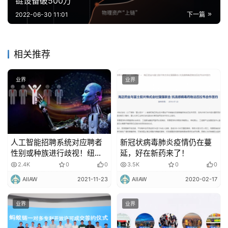
链设备破500万
智
2022-06-30 11:01
下一篇
慧
城
市
相关推荐
更
业界
业界
多
内
容
人工智能招聘系统对应聘者
新冠状病毒肺炎疫情仍在蔓
性别或种族进行歧视！纽约
延，好在新药来了！
立法进行监管！
2.4K
0
0
3.5K
0
0
AIIAW
2021-11-23
AIIAW
2020-02-17
业界
业界