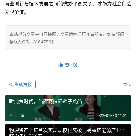
度
商业创新与技术发展之间的微妙平衡关系，才能为社会创造
学
无限价值。
习
云
本站部分文章来自互联网，文章版权归原作者所有。如有疑问
计
请联系QQ：3164780！
算
登录
注册
未
赞
(0)
来
医
生成海报
0
疗
新消费时代，品牌商探路数字藏品
智
能
驾
上一篇
2022-06-30 11:01
驶
物理资产上链首次实现规模化突破，蚂蚁链能源产业上