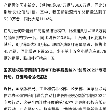
界
产销再创历史新高，分别完成69.1万辆与66.6万辆，同比分
别增长1.2倍与1倍。其中，我国新能源汽车总销量达到了
人
53.0万台，同比大增111.4%。
工
智
在8月份的新能源厂商销量排行榜中，比亚迪8月以16.8万辆
能
的销量排在第一名，同比增长210.5%。上汽通用五菱紧随
其后，8月销量达3.6万辆。理想汽车8月销量暴跌，仅售出
深
度
4571辆，同比增速下跌52%，少于第十五名小鹏汽车9578
学
辆的销量，跌出排行榜前十五。
习
国家版权局等四部门将NFT数字藏品纳入“剑网2022”专项
云
行动，打击网络侵权盗版
计
算
近日，国家版权局、工业和信息化部、公安部、国家互联网
信息办公室四部门联合启动打击网络侵权盗版“剑网2022”
登录
注册
未
专项行动，这是全国连续开展的第18次打击网络侵权盗版专
来
项行动。此次强化NFT数字藏品、“剧本杀”等网络新业态版