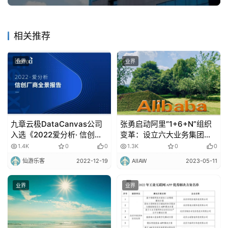
相关推荐
业界
业界
九章云极DataCanvas公司
张勇启动阿里“1+6+N”组织
入选《2022爱分析· 信创厂
变革：设立六大业务集团，
商全景报告》
或将独立上市
1.4K
0
0
1.3K
0
0
仙游乐客
2022-12-19
AIIAW
2023-05-11
业界
业界