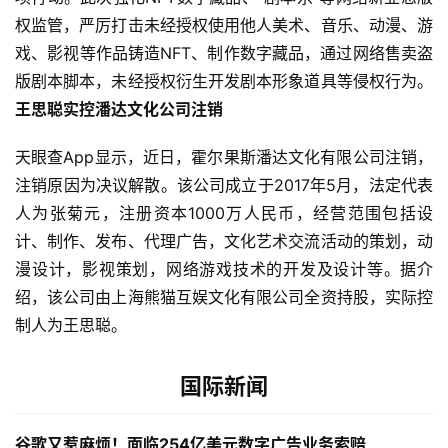
医
权监管，严厉打击未经授权使用他人美术、音乐、动漫、游
疗
戏、影视等作品铸造NFT、制作数字藏品，通过网络售卖盗
版剧本脚本，未经授权衍生开发剧本形象道具等侵权行为。
智
王思聪实控潘达文化公司注销
能
驾
天眼查App显示，近日，霍尔果斯潘达文化有限公司注销，
驶
注销原因为决议解散。该公司成立于2017年5月，法定代表
人为张菊元，注册资本1000万人民币，经营范围包括设
智
计、制作、发布、代理广告，文化艺术交流活动的策划，动
慧
城
漫设计，影视策划，网络游戏技术的开发及设计等。据介
市
绍，该公司由上海熊猫互娱文化有限公司全资持股，实际控
制人为王思聪。
更
多
国际新闻
内
容
谷歌又惹麻烦！面临254亿美元数字广告业务索赔