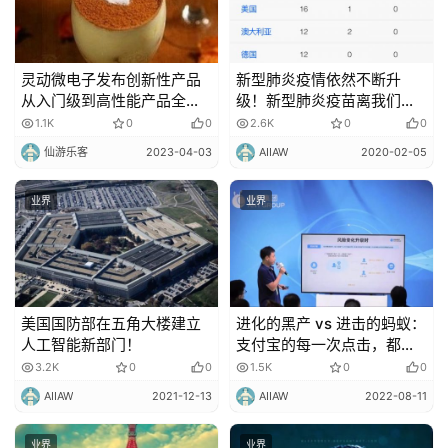
灵动微电子发布创新性产品
新型肺炎疫情依然不断升
从入门级到高性能产品全覆
级！新型肺炎疫苗离我们还
盖
有多远？
1.1K
0
0
2.6K
0
0
仙游乐客
2023-04-03
AIIAW
2020-02-05
业界
业界
美国国防部在五角大楼建立
进化的黑产 vs 进击的蚂蚁：
人工智能新部门！
支付宝的每一次点击，都离
不开一张“图”的守护
3.2K
0
0
1.5K
0
0
AIIAW
2021-12-13
AIIAW
2022-08-11
业界
业界