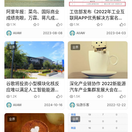
阿里年报：菜鸟、国际商业
工信部发布《2022年工业互
成绩亮眼，万霖、蒋凡成合
联网APP优秀解决方案名
伙人
单》，腾讯云智能工业质检
1.1K
0
0
1.1K
0
0
解决方案入选
AIIAW
2023-08-08
AIIAW
2023-04-03
业界
业界
谷歌将投资小型模块化核反
深化产业链协作 2022新能源
应堆以满足人工智能能源需
汽车产业集群发展大会在金
求
华隆重召开
1.2K
0
0
1.5K
0
0
AIIAW
2024-10-16
仙游乐客
2022-12-22
业界
业界