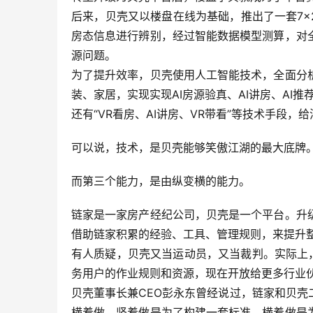
后来，贝壳又以楼盘在线为基础，推出了一套7×
房态信息进行辨别，经过智能数据模型测算，对
源问题。
为了提升效率，贝壳使用人工智能技术，全面分
装、家居，实现实现AI房源验真、AI讲房、AI推
还有“VR看房、AI讲房、VR带看”等技术手段
可以说，技术，是贝壳能够笑傲江湖的最大底牌
而第三个能力，是由纵变横的能力。
链家是一家房产经纪公司，贝壳是一个平台。升
借助链家积累的经验、工具、管理规则，来提升
有人质疑，贝壳又当运动员，又当裁判。实际上
务用户的作业规则和资源，现在开放给更多行业
贝壳董事长兼CEO彭永东曾经说过，链家和贝
横着做，竖着做是为了构建一套标准，横着做是