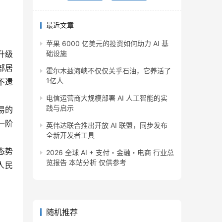
最近文章
苹果 6000 亿美元的投资如何助力 AI 基
升级
础设施
部居
霍尔木兹海峡不仅仅关乎石油，它养活了
1亿人
不遗
电信运营商大规模部署 AI 人工智能的实
践与启示
易的
一阶
英伟达联合推出开放 AI 联盟，同步发布
全新开发者工具
态势
2026 全球 AI + 支付・金融・电商 行业总
览报告 本站分析 仅供参考
人民
随机推荐