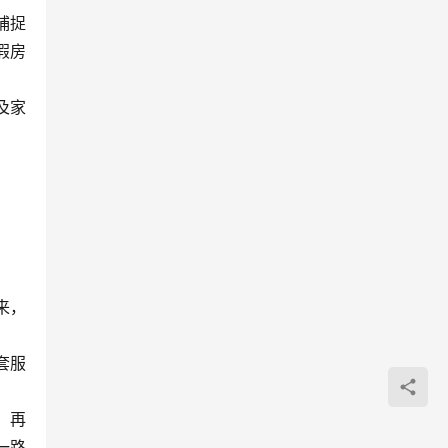
捕捉
假房
及家
来，
套服
，再
一路