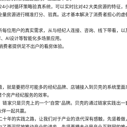
24小时循环策略验真系统，可以实时比对42大类房源的特征，
全量房源进行精准打分、验真。这才基本解决了消费者担心的虚
析每位用户的真实需求，从与经纪人连接、咨询、线下带看，以
荐、AI设计等智能化多场景应用。
，给消费者提供足不出户的看房体验。
。
级，就是要把尽可能多的经纪品牌、店铺接入到贝壳的系统里面
整个房产经纪服务的效率。
，链家只是贝壳上的一个“自营”品牌。贝壳的通过链家实践出一
伙伴一起共赢。
壳二十年的实践之路，让我们对于产业的迭代深有感触，先竖着做
为了更深层地推动产业的进步，先竖再横未必是产业互联网的唯