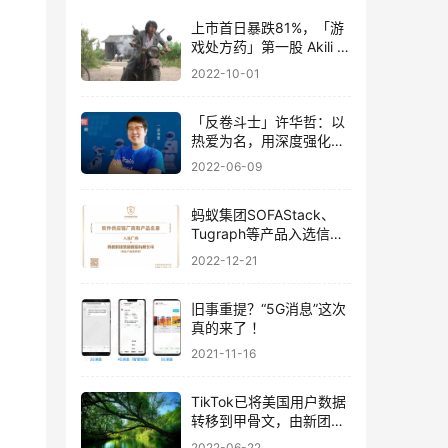
上市首日暴跌81%，「游
戏处方药」第一股 Akili 揭
开了数字疗法的营收「遮
2022-10-01
羞布」
「反卷斗士」许华哲：以
热爱为名，用深度强化学
习打造一个「机器厨子」
2022-06-09
蚂蚁集团SOFAStack、
Tugraph等产品入选信通
院软件供应链安全名录
2022-12-21
旧事重提？“5G消息”这次
真的来了 ！
2021-11-16
TikTok已将美国用户数据
转移到甲骨文，由新团队
控制监管，字节跳动无法
2022-06-22