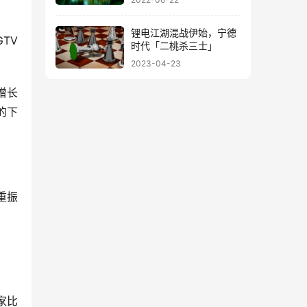
访问
锂电江湖混战伊始，宁德
TV
时代「二桃杀三士」
2023-04-23
增长
的下
重振
家比