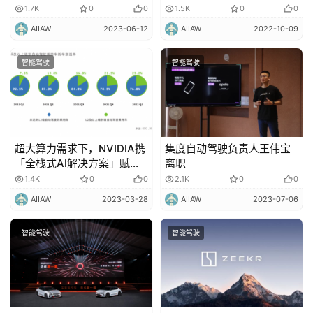
市场 | 2023上海车展
1.7K
0
0
1.5K
0
0
AIIAW
2023-06-12
AIIAW
2022-10-09
智能驾驶
智能驾驶
超大算力需求下，NVIDIA携
集度自动驾驶负责人王伟宝
「全栈式AI解决方案」赋能
离职
自动驾驶开发与规模化落地
1.4K
0
0
2.1K
0
0
AIIAW
2023-03-28
AIIAW
2023-07-06
智能驾驶
智能驾驶