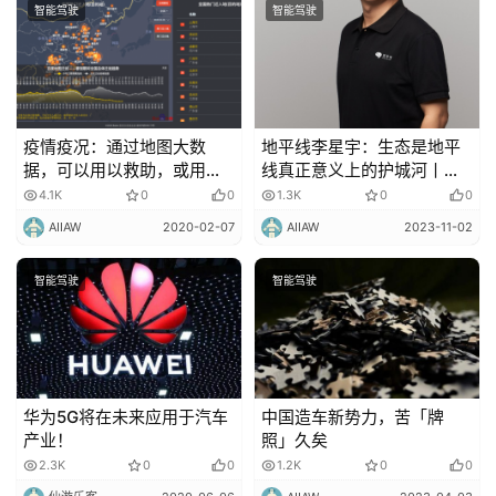
智能驾驶
智能驾驶
疫情疫况：通过地图大数
地平线李星宇：生态是地平
据，可以用以救助，或用以
线真正意义上的护城河丨汽
提醒！
车芯片十人谈
4.1K
0
0
1.3K
0
0
AIIAW
2020-02-07
AIIAW
2023-11-02
智能驾驶
智能驾驶
华为5G将在未来应用于汽车
中国造车新势力，苦「牌
产业！
照」久矣
2.3K
0
0
1.2K
0
0