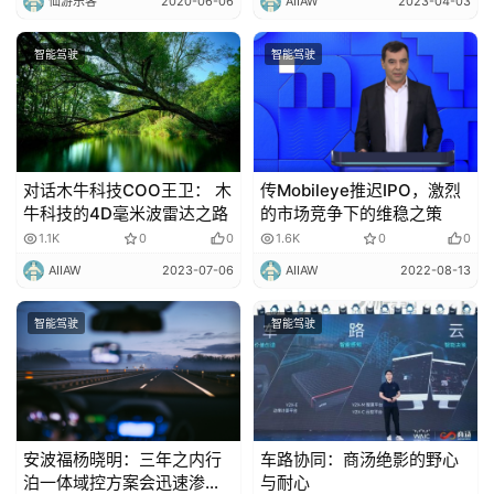
仙游乐客
2020-06-06
AIIAW
2023-04-03
智能驾驶
智能驾驶
对话木牛科技COO王卫： 木
传Mobileye推迟IPO，激烈
牛科技的4D毫米波雷达之路
的市场竞争下的维稳之策
1.1K
0
0
1.6K
0
0
AIIAW
2023-07-06
AIIAW
2022-08-13
智能驾驶
智能驾驶
安波福杨晓明：三年之内行
车路协同：商汤绝影的野心
泊一体域控方案会迅速渗透
与耐心