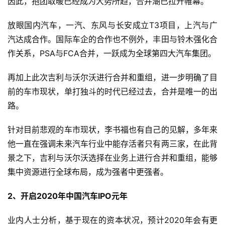
因此，抱团取暖已经成为大势所趋，合并潮已拉开帷幕。
云
放眼国内汽车，一汽、东风与长安成立T3项目，上汽与广
计
汽达成合作。国际车企的合作也不例外，丰田与铃木强化合
算
作关系，PSA与FCA合并，一跃成为全球第四大汽车集团。
登录
注册
未
再加上此次吉利与沃尔沃进行合并和重组，进一步明确了目
来
前的车市现状，单打独斗的时代已经过去，合并是唯一的出
医
疗
路。
针对目前悲观的车市现状，李书福也有自己的见解，多年来
智
能
他一直在强调未来汽车行业中能存活者只有两三家，在此背
驾
景之下，吉利与沃尔沃选择在业务上进行合并和重组，能够
驶
集中资源进行全球布局，成为强者中更强者。
智
2、开启2020年中国汽车IPO元年
慧
城
业内人士分析，基于现在的资本状况，预计2020年会有更