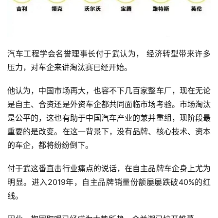
首
页
汽车工程学会名誉理事长付于武认为， 经济转型带来许多
压力，对车企来讲淘汰赛已经开始。
业
界
他认为，中国市场再大，也容不下几百家整车厂，现在无论
是自主、合资还是外资车企都共同面临市场考验。市场淘汰
人
是公平的，这也有助于中国汽车产业的兼并重组，现阶段最
工
重要的是改变。在这一背景下，没有品牌、核心技术、资本
智
能
的车企，都将纷纷倒下。
付于武这番直击行业痛点的说话，在自主品牌车企身上尤为
深
明显。进入2019年，自主品牌销量份额屡屡跌破40%的红
度
学
线。
习