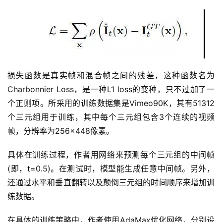
损失函数是真实帧和混合帧之间的残差，这种函数名为
首
Charbonnier Loss，是一种L1 loss的变种，只不过加了一
页
个正则项。所采用的训练数据集是Vimeo90K，其有51312
个三元组用于训练，其中每个三元组包含3个连续的视频
业
帧，分辨率为256×448像素。
界
具体在训练过程，作者用网络来预测每个三元组的中间帧
人
(即，t=0.5)。在测试时，模型能生成任意中间帧。另外，
工
还通过水平和垂直翻转以及颠倒三元组的时间顺序来增加训
智
能
练数据。
在具体的训练策略中，作者使用AdaMax优化网络，分别设