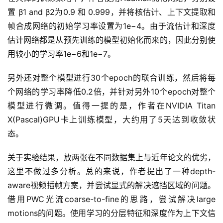
深
置 β1 and β2为0.9 和 0.999，并将核估计、上下文提取和
度
学
帧合成网络的初始学习率设置为1e−4。由于流估计和深度
习
估计网络都是从预先训练的模型初始化而来的，因此分别使
用较小的学习率1e−6和1e−7。
云
计
另外还对整个模型进行30个epoch的联合训练，然后将每
算
个网络的学习率降低0.2倍，并针对另外10个epoch对整个
模型进行微调。值得一提的是，作者在NVIDIA Titan 
登录
注册
未
X(Pascal)GPU卡上训练模型，大约用了5天达到收敛状
来
态。
医
疗
关于实验结果，放两张在不同数据集上与近年论文的优劣，
这里不做过多分析。总的来说，作者提出了一种depth-
智
aware视频插帧方案，并尝试显式的解决遮挡区域的问题。
能
借用PWC光流coarse-to-fine的思路，尝试解决large 
驾
motions的问题。使用学习的分层特征和深度作为上下文信
驶