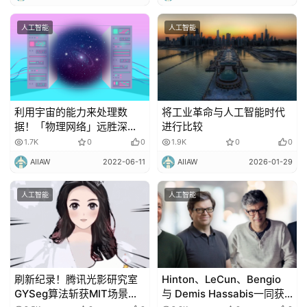
人工智能
人工智能
利用宇宙的能力来处理数
将工业革命与人工智能时代
据！「物理网络」远胜深度
进行比较
神经网络
1.7K
0
0
1.9K
0
0
AIIAW
2022-06-11
AIIAW
2026-01-29
人工智能
人工智能
刷新纪录！腾讯光影研究室
Hinton、LeCun、Bengio
GYSeg算法斩获MIT场景解
与 Demis Hassabis一同获