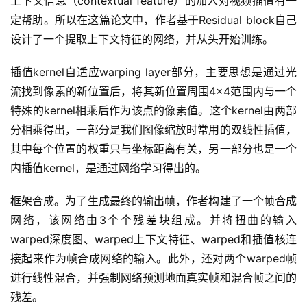
上下文信息（contextual feature）的加入对视频插值有一
定帮助。所以在这篇论文中，作者基于Residual block自己
设计了一个提取上下文特征的网络，并从头开始训练。
插值kernel自适应warping layer部分，主要思想是通过光
流找到像素的新位置后，将其新位置周围4×4范围内与一个
特殊的kernel相乘后作为该点的像素值。这个kernel由两部
分相乘得出，一部分是我们图像缩放时常用的双线性插值，
其中每个位置的权重只与坐标距离有关，另一部分也是一个
内插值kernel，是通过网络学习得出的。
框架合成。为了生成最终的输出帧，作者构建了一个帧合成
网络，该网络由3个个残差块组成。并将扭曲的输入
warped深度图、warped上下文特征、warped和插值核连
接起来作为帧合成网络的输入。此外，还对两个warped帧
进行线性混合，并强制网络预测地面真实帧和混合帧之间的
残差。