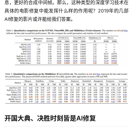
息，更好的合成中间帧。那么，这种类型的深度学习技术在
具体的电影修复中能发挥什么样的作用呢？2019年的几部
智
慧
AI修复的影片或许能给我们答案。
城
市
更
多
内
容
开国大典、决胜时刻皆是AI修复