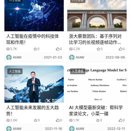
人工智能
人工智能
人工智能在疫情中的科技体
浙大蔡登团队：基于序列对
现和作用！
比学习的长视频逐帧动作表
征
2.7K
0
0
2.2K
0
0
AIIAW
2021-01-23
AIIAW
2022-06-06
人工智能
人工智能
人工智能未来发展的五大趋
AI 大模型最新突破：帮科学
势！
家读论文，小菜一碟
2.0K
0
0
1.7K
0
0
AIIAW
2021-11-16
AIIAW
2022-12-11