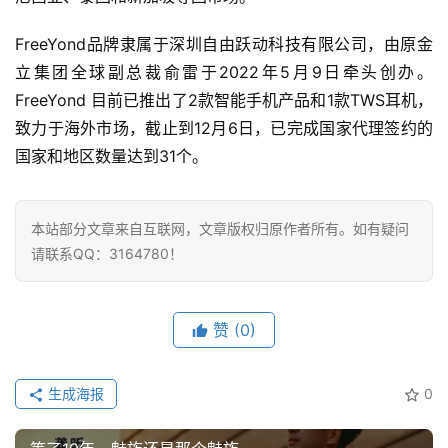
FreeYond品牌隶属于深圳自由跃动科技有限公司，由原金
立集团全球副总裁俞雷于2022年5月9日牵头创办。
FreeYond 目前已推出了2款智能手机产品和1款TWS耳机，
致力于海外市场，截止到12月6日，已完成国家代理签约的
国家和地区数量达到31个。
首
页
本站部分文章来自互联网，文章版权归原作者所有。如有疑问
请联系QQ：3164780！
业
界
赞
(0)
人
工
生成海报
0
智
能