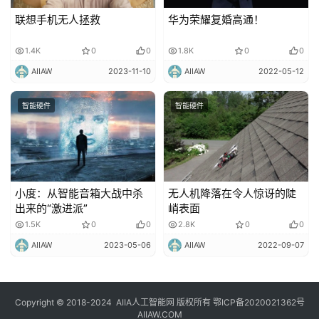
联想手机无人拯救
华为荣耀复婚高通！
1.4K
0
0
1.8K
0
0
AIIAW
2023-11-10
AIIAW
2022-05-12
智能硬件
智能硬件
小度：从智能音箱大战中杀
无人机降落在令人惊讶的陡
出来的“激进派”
峭表面
1.5K
0
0
2.8K
0
0
AIIAW
2023-05-06
AIIAW
2022-09-07
Copyright © 2018-2024
AIIA人工智能网
版权所有
鄂ICP备2020021362号
AIIAW.COM