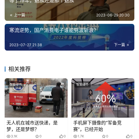
等了19年，魅族还是那个魅族
深
上一篇
2023-06-29 20:30
度
学
寒流逆势，国产消费电子谁能劈波斩浪？
习
2023-07-27 21:38
下一篇
云
计
算
相关推荐
登录
注册
未
智能硬件
智能硬件
来
医
疗
智
无人机在城市送快递，是
手机屏下摄像的“军备竞
能
梦，还是梦想？
赛”，已经开始
驾
3.1K
0
0
1.7K
0
0