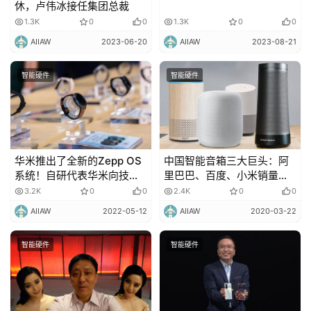
休，卢伟冰接任集团总裁
1.3K
0
0
1.3K
0
0
AIIAW
2023-06-20
AIIAW
2023-08-21
智能硬件
智能硬件
华米推出了全新的Zepp OS
中国智能音箱三大巨头：阿
系统！自研代表华米向技术
里巴巴、百度、小米销量过
闭环迈出关键一步！
千万！
3.2K
0
0
2.4K
0
0
AIIAW
2022-05-12
AIIAW
2020-03-22
智能硬件
智能硬件