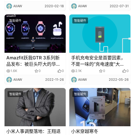
驶
AIIAW
2020-02-18
AIIAW
2022-07-31
智
智能硬件
智能硬件
慧
城
市
Amazfit跃我GTR 3系列新
手机充电安全是首要因素，
更
品发布：被巨头吓大的华米
不是一味的“充电速度”大
多
吓到我了
战！
1.6K
0
0
2.1K
0
0
内
AIIAW
2022-11-26
AIIAW
2022-05-26
容
智能硬件
智能硬件
小米人事调整落地：王翔退
小米穿越寒冬