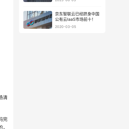
京东智联云已经跻身中国
公有云IaaS市场前十！
2020-03-05
贾扬清
码完
的，