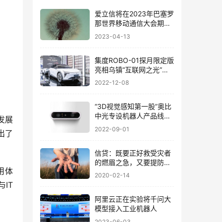
爱立信将在2023年巴塞罗
那世界移动通信大会期间
发布十款全新无线产品
2023-04-13
集度ROBO-01探月限定版
亮相乌镇“互联网之光”博
览会
2022-12-08
“3D视觉感知第一股”奥比
中光专设机器人产品线，
发展
机器人商业化落地全面提
2022-09-01
出了
速
信贷：既要正好救受灾者
的燃眉之急，又要提防坏
用体
账率一路走高的可能！
2020-02-14
IT
阿里云正在实验将千问大
模型接入工业机器人
2023-06-03