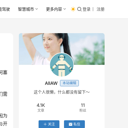
能驾驶
智慧城市
更多内容
登录
注册
何塞
AIIAW
本站编辑
这个人很懒，什么都没有留下～
我们需
4.1K
11
文章
粉丝
然因为
与开
关注
私信