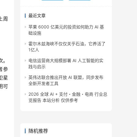
最近文章
上周
苹果 6000 亿美元的投资如何助力 AI 基
础设施
霍尔木兹海峡不仅仅关乎石油，它养活了
1亿人
次。
电信运营商大规模部署 AI 人工智能的实
践与启示
者参
卫星
英伟达联合推出开放 AI 联盟，同步发布
全新开发者工具
用可
2026 全球 AI + 支付・金融・电商 行业总
览报告 本站分析 仅供参考
随机推荐