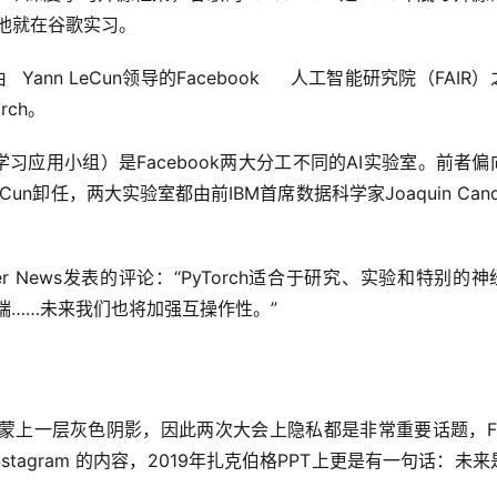
时他就在谷歌实习。
之前
rch。
ning，机器学习应用小组）是Facebook两大分工不同的AI实验室。前者
Cun卸任，两大实验室都由前IBM首席数据科学家Joaquin Cand
 News发表的评论：“PyTorch适合于研究、实验和特别的神
动端……未来我们也将加强互操作性。”
丑闻而蒙上一层灰色阴影，因此两次大会上隐私都是非常重要话题，F
和 Instagram 的内容，2019年扎克伯格PPT上更是有一句话：未