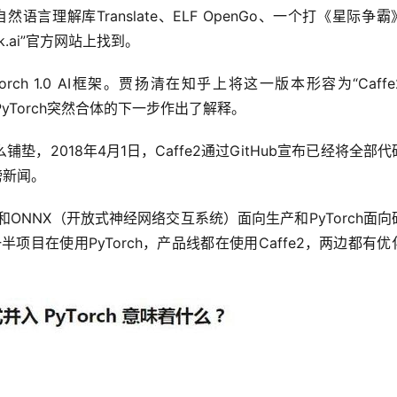
的自然语言理解库Translate、ELF OpenGo、一个打《星际争
k.ai”官方网站上找到。
 1.0 AI框架。贾扬清在知乎上将这一版本形容为“Caffe2 
fe2和PyTorch突然合体的下一步作出了解释。
么铺垫，2018年4月1日，Caffe2通过GitHub宣布已经将全部
磅新闻。
affe2和ONNX（开放式神经网络交互系统）面向生产和PyTorch面
半项目在使用PyTorch，产品线都在使用Caffe2，两边都有优