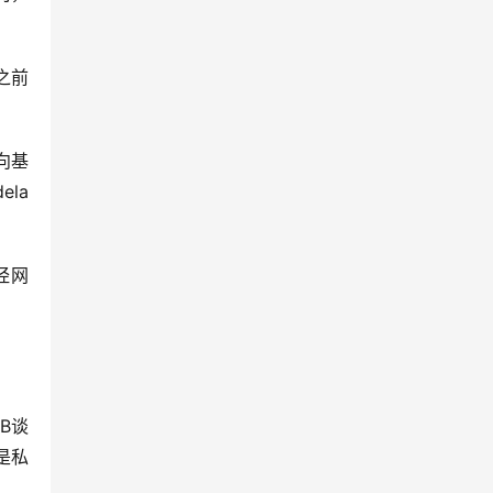
偏向基
ela
经网
B谈
来是私