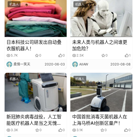
机器人
机器人
更
多
内
容
日本科技公司研发出自动叠
未来人类与机器人之间谁更
衣服机器人！
加危险？
5.7K
0
0
2.5K
0
1
柔情一笑天
2020-06-03
AIIAW
2020-08-08
机器人
机器人
新冠肺炎病毒战役，人工智
中国首批消毒灭菌机器人在
能医疗机器人是当之无愧的
上海马桥AI创新区量产！
大功臣！
3.3K
0
0
3.1K
0
0