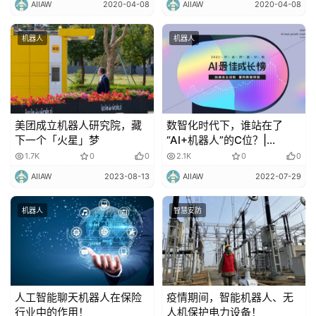
AIIAW
2020-04-08
AIIAW
2020-04-08
机器人
机器人
美团成立机器人研究院，藏
数智化时代下，谁站在了
下一个「火星」梦
“AI+机器人”的C位？|
2021AI 最佳成长榜
1.7K
0
0
2.1K
0
0
AIIAW
2023-08-13
AIIAW
2022-07-29
机器人
智慧安防
人工智能聊天机器人在保险
疫情期间，智能机器人、无
行业中的作用！
人机保护电力设备！