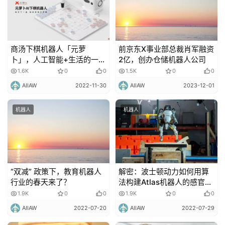
云
计
算
商汤下棋机器人「元萝
前京东X事业部总裁肖军融资
登录
注册
未
卜」，人工智能+生活的一次
2亿，创办仓储机器人公司
「碰撞」
来
1.6K
0
0
1.5K
0
0
医
AIIAW
2022-11-30
AIIAW
2023-12-01
疗
机器人
机器人
智
能
驾
驶
“双减” 政策下，教育机器人
解密：波士顿动力如何用算
行业的春天来了？
法构建Atlas机器人的感官世
智
界
1.9K
0
0
1.9K
0
0
慧
AIIAW
2022-07-20
AIIAW
2022-07-29
城
市