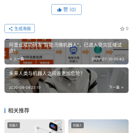
赞
(0)
首
页
生成海报
0
业
阿里云成功研发“智能汛情机器人”，已进入受灾区域试
界
点！
上一篇
2020-07-20 00:43
人
工
未来人类与机器人之间谁更加危险？
智
能
2020-08-08 23:10
下一篇
深
度
相关推荐
学
习
机器人
机器人