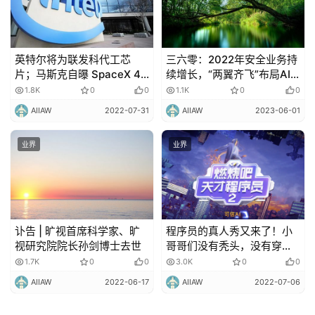
英特尔将为联发科代工芯
三六零：2022年安全业务持
片；马斯克自曝 SpaceX 4
续增长，“两翼齐飞”布局AI
月曾发生事故
大模型
1.8K
0
0
1.1K
0
0
AIIAW
2022-07-31
AIIAW
2023-06-01
业界
业界
讣告 | 旷视首席科学家、旷
程序员的真人秀又来了！小
视研究院院长孙剑博士去世
哥哥们没有秃头，没有穿格
子衫，节目没有剧本
1.7K
0
0
3.0K
0
0
AIIAW
2022-06-17
AIIAW
2022-07-06