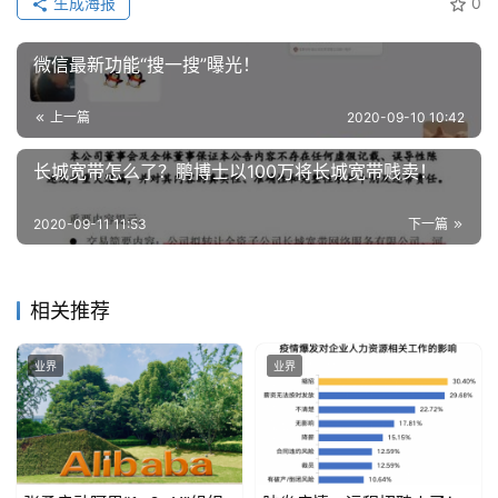
生成海报
0
算
微信最新功能“搜一搜”曝光！
登录
注册
未
来
上一篇
2020-09-10 10:42
医
疗
长城宽带怎么了？鹏博士以100万将长城宽带贱卖！
智
2020-09-11 11:53
下一篇
能
驾
驶
相关推荐
智
业界
业界
慧
城
市