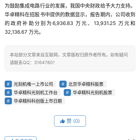
首
为鼓励集成电路行业的发展，我国中央财政给予大力支持。
页
华卓精科在招股书中提供的数据显示，报告期内，公司收到
的政府补助分别为6,936.83 万元、13,931.25 万元和 
业
32,136.67 万元。
界
人
本站部分文章来自互联网，文章版权归原作者所有。如有疑问
工
请联系QQ：3164780！
智
能
光刻机唯一上市公司
北京华卓精科股票
深
华卓精科光刻机工作台
华卓精科光刻机股票
度
华卓精科科创版上市日期
学
习
赞
(0)
云
计