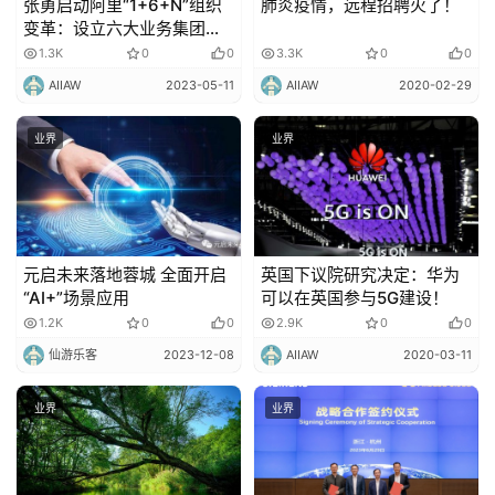
更
张勇启动阿里“1+6+N”组织
肺炎疫情，远程招聘火了！
变革：设立六大业务集团，
多
或将独立上市
1.3K
0
0
3.3K
0
0
内
容
AIIAW
2023-05-11
AIIAW
2020-02-29
业界
业界
元启未来落地蓉城 全面开启
英国下议院研究决定：华为
“AI+”场景应用
可以在英国参与5G建设！
1.2K
0
0
2.9K
0
0
仙游乐客
2023-12-08
AIIAW
2020-03-11
业界
业界