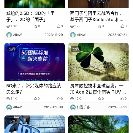
尴尬的2.5D ：3D的「里
西门子与阿里云战略合作，
子」，2D的「面子」
基于西门子Xcelerator和通
义大模型探索工业创新
1.0K
0
0
1.2K
0
0
AIIAW
2023-11-29
AIIAW
2023-07-21
业界
业界
5G来了，新兴媒体的路应该
灵犀触控技术全球首发，一
怎么走？
加 Ace 2获首个南德 TUV 精
准触控 S 级认证
3.1K
0
0
1.2K
0
0
AIIAW
2019-09-08
仙游乐客
2023-03-31
业界
业界