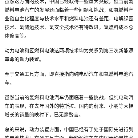
虽然这方面的技术，中国已经取得一些重大突破，但当前氢
燃料电池汽车的发展还面临着一些问题和挑战，如氢燃料产
首
业链自主化程度与技术水平和燃料电池还有差距，电解绿氢
页
技术、氢储运技术、氢安全技术还有待改进，氢燃料成本总
体偏高等。
业
界
动力电池和氢燃料电池这两项技术均为关系到第三次新能源
革命的动力装置。
人
工
至于交通工具方面，即直接指向纯电动汽车和氢燃料电池汽
智
车。
能
虽然当前的氢燃料电池汽车仍面临着一些挑战，但纯电动汽
深
车的表现，在去年国外的特斯拉、国内的蔚来、小鹏等大幅
度
增长的销量的映衬下，已无需赘言。
学
习
总的来说，动力装置方面，中国已经有了处于国际先进行列