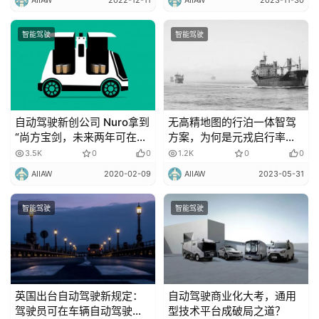
智能驾驶
智能驾驶
自动驾驶新创公司 Nuro拿到
无高精地图的行泊一体智驾
“尚方宝剑，未来两年可在美
方案，为何是元戎启行率先
国部署 5000 台无人递送
推出？
3.5K
0
0
1.2K
0
0
车！
AIIAW
2020-02-09
AIIAW
2023-05-31
智能驾驶
智能驾驶
英国出台自动驾驶新规定：
自动驾驶商业化大考，通用
驾驶员可在车辆自动驾驶时
型技术平台成破局之道？