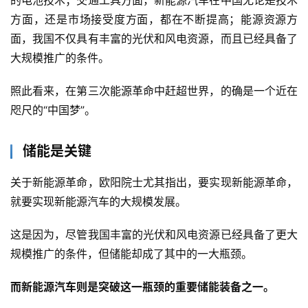
的电池技术；交通工具方面，新能源汽车在中国无论是技术
云
方面，还是市场接受度方面，都在不断提高；能源资源方
计
面，我国不仅具有丰富的光伏和风电资源，而且已经具备了
算
大规模推广的条件。
登录
注册
未
照此看来，在第三次能源革命中赶超世界，的确是一个近在
来
咫尺的“中国梦”。
医
疗
储能是关键
智
能
关于新能源革命，欧阳院士尤其指出，要实现新能源革命，
驾
就要实现新能源汽车的大规模发展。
驶
这是因为，尽管我国丰富的光伏和风电资源已经具备了更大
智
规模推广的条件，但储能却成了其中的一大瓶颈。
慧
城
而新能源汽车则是突破这一瓶颈的重要储能装备之一。
市