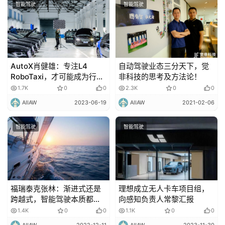
智能驾驶
智能驾驶
AutoX肖健雄：专注L4
自动驾驶业态三分天下，觉
RoboTaxi，才可能成为行业
非科技的思考及方法论！
全球前2
1.7K
0
0
2.3K
0
0
AIIAW
2023-06-19
AIIAW
2021-02-06
智能驾驶
智能驾驶
福瑞泰克张林：渐进式还是
理想成立无人卡车项目组，
跨越式，智能驾驶本质都是
向感知负责人常黎汇报
挑战巨大的马拉松
1.4K
0
0
1.1K
0
0
AIIAW
2022-12-11
AIIAW
2023-11-30