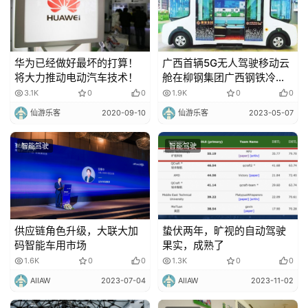
华为已经做好最坏的打算！
广西首辆5G无人驾驶移动云
将大力推动电动汽车技术！
舱在柳钢集团广西钢铁冷轧
厂启用
3.1K
0
0
1.9K
0
0
仙游乐客
2020-09-10
仙游乐客
2023-05-07
智能驾驶
智能驾驶
供应链角色升级，大联大加
蛰伏两年，旷视的自动驾驶
码智能车用市场
果实，成熟了
1.6K
0
0
1.3K
0
0
AIIAW
2023-07-04
AIIAW
2023-11-02