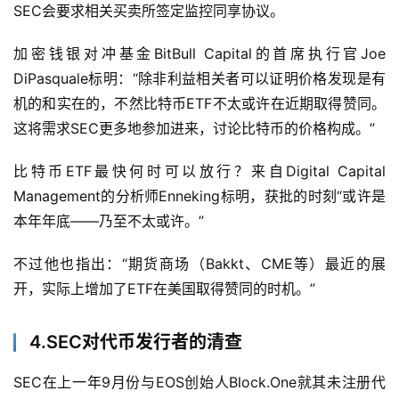
SEC会要求相关买卖所签定监控同享协议。
加密钱银对冲基金BitBull Capital的首席执行官Joe 
DiPasquale标明：“除非利益相关者可以证明价格发现是有
机的和实在的，不然比特币ETF不太或许在近期取得赞同。
这将需求SEC更多地参加进来，讨论比特币的价格构成。”
首
比特币ETF最快何时可以放行？来自Digital Capital 
页
Management的分析师Enneking标明，获批的时刻“或许是
本年年底——乃至不太或许。”
业
界
不过他也指出：“期货商场（Bakkt、CME等）最近的展
开，实际上增加了ETF在美国取得赞同的时机。”
人
工
智
4.SEC对代币发行者的清查
能
SEC在上一年9月份与EOS创始人Block.One就其未注册代