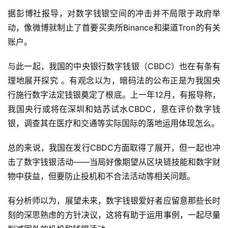
据彭博社报导，对数字钱银空间的冲击并不局限于政府举
动，像微博就制止了首要买卖所Binance和渠道Tron的有关
账户。
与此一起，我国的中央银行数字钱银（CBDC）也在有条有
理地展开探究 。有观念以为，暗码法的公布正是为我国央
行施行数字法定钱银奠定了根底。上一年12月，有报导称，
我国央行或将在深圳和姑苏试水CBDC，意在评价数字钱
银，调查其在医疗和交通等实际国际的落地运用体现怎么。
总的来说，我国在发行CBDC方面取得了展开，但一起也冲
击了数字钱银活动——当局好像期望从区块链技能和数字财
物中获益，但要防止投机和不合法活动等相关问题。
有分析师以为，展望未来，数字钱银爱好者应留意那些长时
刻的深思熟虑的方针决议，这将有助于运用事例，一起尽量