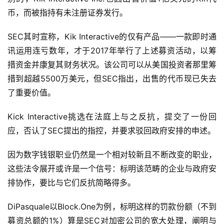
币，而被指持有未注册证券发行。
智
慧
SEC其时宣称，Kik Interactive的仅有产品——一款即时通
城
讯运用连亏数年，才于2017年举行了上述募资活动，以筹
市
措资金并康复其财务状况。该公司可以从美国投资者那里筹
措到超越5500万美元，但SEC指出，出售的代币现已失去
更
了重要价值。
多
内
Kick Interactive挑选在法庭上与之反抗，提交了一份回
容
应，否认了SEC提出的指控，并要求驳回政府安排的申述。
因为数字钱银职业仍然是一个相对较新且不断改变的职业，
这些法令展开或许是一个信号：标明该范畴的企业与政府安
排协作，要比与它们反抗简略得多。
DiPasquale以Block.One为例，标明这样的罚款份额（不到
募资总额的1%）算是SEC对加密公司的宽大处理，阐明与