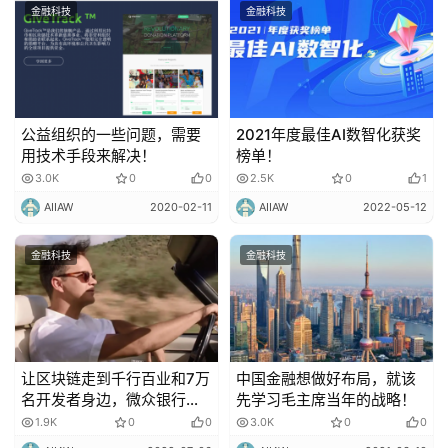
金融科技
金融科技
公益组织的一些问题，需要
2021年度最佳AI数智化获奖
用技术手段来解决！
榜单！
3.0K
0
0
2.5K
0
1
AIIAW
2020-02-11
AIIAW
2022-05-12
金融科技
金融科技
让区块链走到千行百业和7万
中国金融想做好布局，就该
名开发者身边，微众银行做
先学习毛主席当年的战略！
对了什么？
1.9K
0
0
3.0K
0
0