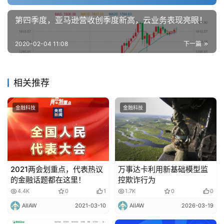
第四季度，亚马逊营收创季度新高，云业务表现亮眼！
2020-02-04 11:08
下一篇
相关推荐
金融科技
金融科技
2021两会划重点，代表热议
万事达卡利用新基础模型监
的金融话题都在这里！
控欺诈行为
4.4K
0
1
1.7K
0
0
AIIAW
2021-03-10
AIIAW
2026-03-19