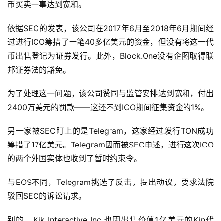
深
币买卖一事达到宽和。
度
学
依据SEC的发表，该公司在2017年6月至2018年6月期间经
习
过进行ICO筹措了一笔40多亿美元的资金，但没有将这一代
币出售登记为证券发行。此外，Block.One没有企图取得联
云
邦证券法的豁免。
计
算
为了处理这一问题，该公司赞同与监管安排达到宽和，付出
2400万美元的罚款——这还不到ICO期间征集资金的1%。
登录
注册
未
来
另一家被SEC盯上的是Telegram，这家经过发行TON成功
医
筹措了17亿美元。Telegram因而被SEC申述，进行这次ICO
疗
的两个外国实体也收到了暂时约束令。
智
与EOS不同，Telegram挑选了反击，提出动议，要求法院
能
驳回SEC的诉讼请求。
驾
驶
别的，Kik Interactive Inc.也因出售价值1亿美元的Kin代