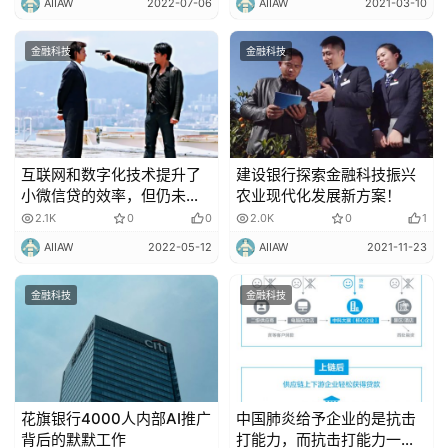
AIIAW
2022-07-06
AIIAW
2021-03-10
金融科技
金融科技
互联网和数字化技术提升了
建设银行探索金融科技振兴
小微信贷的效率，但仍未真
农业现代化发展新方案！
正解决问题！
2.1K
0
0
2.0K
0
1
AIIAW
2022-05-12
AIIAW
2021-11-23
金融科技
金融科技
花旗银行4000人内部AI推广
中国肺炎给予企业的是抗击
背后的默默工作
打能力，而抗击打能力一个