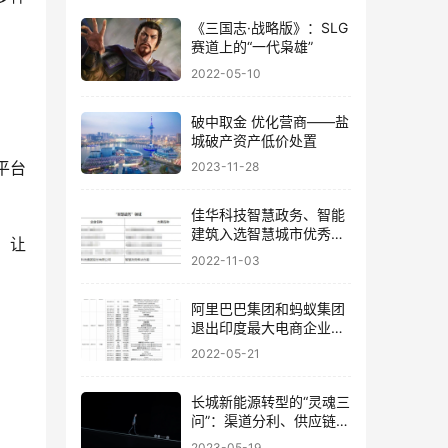
《三国志·战略版》：SLG
赛道上的“一代枭雄”
2022-05-10
破中取金 优化营商——盐
城破产资产低价处置
平台
2023-11-28
佳华科技智慧政务、智能
建筑入选智慧城市优秀解
，让
决方案
2022-11-03
阿里巴巴集团和蚂蚁集团
退出印度最大电商企业
Paytm Mall！
2022-05-21
长城新能源转型的“灵魂三
问”：渠道分利、供应链整
合、资源调配
2023-05-19