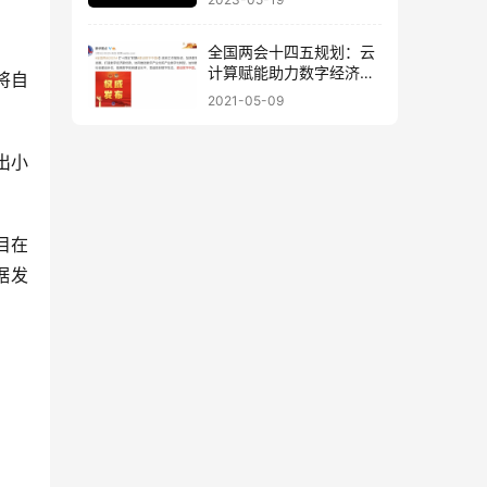
全国两会十四五规划：云
计算赋能助力数字经济建
将自
设！
2021-05-09
出小
目在
据发