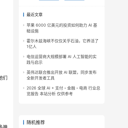
最近文章
苹果 6000 亿美元的投资如何助力 AI 基
础设施
霍尔木兹海峡不仅仅关乎石油，它养活了
1亿人
电信运营商大规模部署 AI 人工智能的实
践与启示
英伟达联合推出开放 AI 联盟，同步发布
他们
全新开发者工具
2026 全球 AI + 支付・金融・电商 行业总
览报告 本站分析 仅供参考
随机推荐
多神