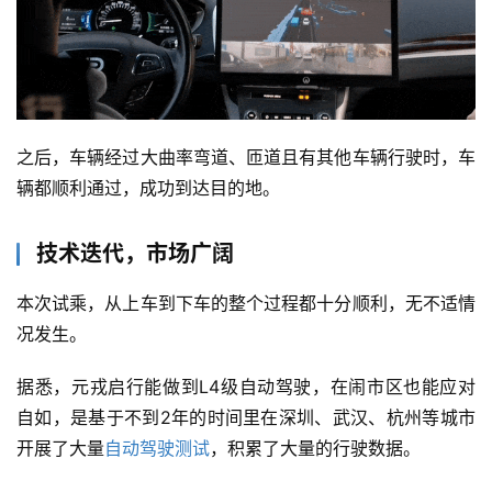
深
度
学
习
之后，车辆经过大曲率弯道、匝道且有其他车辆行驶时，车
辆都顺利通过，成功到达目的地。
云
计
算
技术迭代，市场广阔
登录
注册
本次试乘，从上车到下车的整个过程都十分顺利，无不适情
未
来
况发生。
医
疗
据悉，元戎启行能做到L4级自动驾驶，在闹市区也能应对
自如，是基于不到2年的时间里在深圳、武汉、杭州等城市
智
开展了大量
自动驾驶测试
，积累了大量的行驶数据。
能