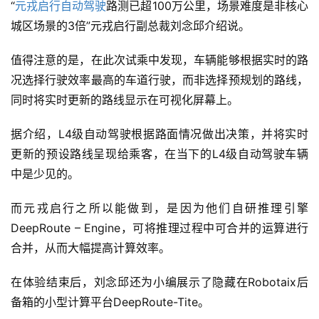
驾
“
元戎启行自动驾驶
路测已超100万公里，场景难度是非核心
驶
城区场景的3倍”元戎启行副总裁刘念邱介绍说。
智
值得注意的是，在此次试乘中发现，车辆能够根据实时的路
慧
况选择行驶效率最高的车道行驶，而非选择预规划的路线，
城
同时将实时更新的路线显示在可视化屏幕上。
市
据介绍，L4级自动驾驶根据路面情况做出决策，并将实时
更
更新的预设路线呈现给乘客，在当下的L4级自动驾驶车辆
多
中是少见的。
内
容
而元戎启行之所以能做到，是因为他们自研推理引擎
DeepRoute – Engine，可将推理过程中可合并的运算进行
合并，从而大幅提高计算效率。
在体验结束后，刘念邱还为小编展示了隐藏在Robotaix后
备箱的小型计算平台DeepRoute-Tite。