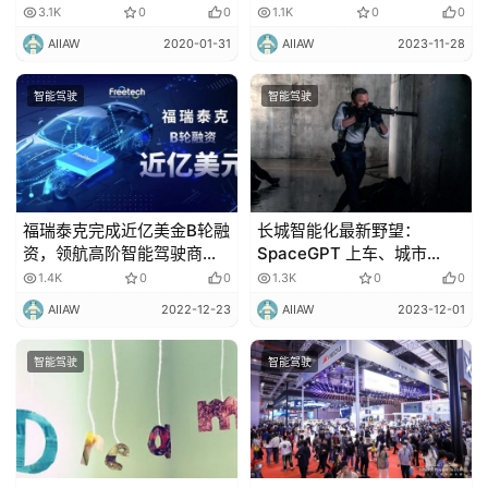
元！
3.1K
0
0
1.1K
0
0
AIIAW
2020-01-31
AIIAW
2023-11-28
智能驾驶
智能驾驶
福瑞泰克完成近亿美金B轮融
长城智能化最新野望：
资，领航高阶智能驾驶商业
SpaceGPT 上车、城市
化新赛道
NOA 落地100城、杨继峰领
1.4K
0
0
1.3K
0
0
衔 AI Lab
AIIAW
2022-12-23
AIIAW
2023-12-01
智能驾驶
智能驾驶