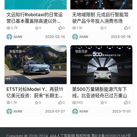
文远知行Robotaxi的日常运
无地域限制 元戎启行智能驾
营已基本覆盖除高速以外的
驶产品今年投入消费市场
所有城市开放道路场景！
3.7K
0
0
1.1K
0
0
AIIAW
2020-02-14
AIIAW
2023-05-19
智能驾驶
智能驾驶
ET5T对标Model Y、再获11
第500万量辆新能源汽车下
亿美元投资：蔚来“长期主
线，比亚迪轻舟已过万重山
义”的底气
1.7K
0
0
945
0
0
AIIAW
2023-07-27
AIIAW
2023-11-01
Copyright © 2018-2024
AIIA人工智能网
版权所有
鄂ICP备2020021362号