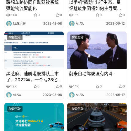
联想车路协同自动驾驶系统
以手机“撬动”出行生态，星
赋能物流智能化
纪魅族集团将如何主导智能
座舱的行业变革？
2.6K
0
0
1.1K
0
0
仙游乐客
2023-12-08
AIIAW
2023-06-12
智能驾驶
智能驾驶
黑芝麻、速腾港股排队上市
蔚来自动驾驶没有内斗
了：2022年，一个亏28亿
元，一个亏21亿元
1.9K
0
0
1.1K
0
0
AIIAW
2023-08-08
AIIAW
2023-05-17
智能驾驶
智能驾驶