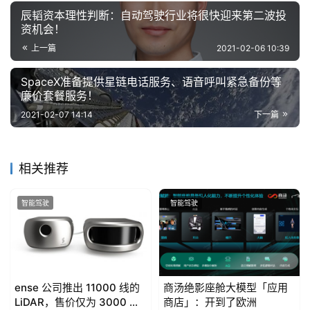
辰韬资本理性判断：自动驾驶行业将很快迎来第二波投
资机会！
上一篇
2021-02-06 10:39
SpaceX准备提供星链电话服务、语音呼叫紧急备份等
廉价套餐服务！
2021-02-07 14:14
下一篇
相关推荐
智能驾驶
智能驾驶
ense 公司推出 11000 线的
商汤绝影座舱大模型「应用
LiDAR，售价仅为 3000 美
商店」：开到了欧洲