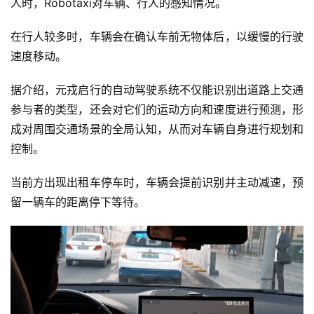
人时，Robotaxi对车辆、行人的感知情况。
在行人较多时，车辆会在确认车前无物体后，以缓慢的行驶
速度移动。
据介绍，元戎启行的自动驾驶系统不仅能识别出道路上交通
参与者的类型，还会对它们的运动方向和速度进行预测，形
成对周围交通场景的全局认知，从而对车辆自身进行规划和
首
控制。
页
当前方出现出租车停车时，车辆会提前识别并主动减速，预
留一辆车的距离停下等待。
业
界
人
工
智
能