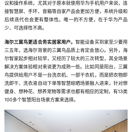
智
议和操作系统，尤其对于原本就使用华为手机用户来说，连
慧
接智慧屏、手环、音箱等自家产品会更加方便，系统升级和
城
后续迭代也会更有整体性。唯一的不方便，在于华为产品
市
少、可选择性不高。
更
海尔三翼鸟更适合务实居家用户。
智能设备买到家至少要用
多
三五年，选海尔背景的三翼鸟品质上肯定会放心。另外，海
内
尔智家起步相对较早，又经历了较大的三次转型，其全场景
容
解决方案体验相对来说更为成熟一些。比如同是阳台，三翼
鸟提供给用户不是一台洗衣机、一部干衣机，而是把衣物即
洗即干、洗衣液自动下单等智慧晾晒场景融入进来，针对想
健身、想种花、想养宠物等需求也都有相应的定制，有13类
100多个智慧阳台场景方案来选择。