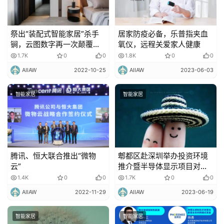
祭出“装配式智能家居”杀手
居家防疫必备，乐普指夹血
锏，云图数字再一次颠覆行
氧仪，远程关爱家人健康
业
1.7K
0
0
1.8K
0
0
AIIAW
2022-10-25
AIIAW
2023-06-03
智能家居
智能家居
腾讯、恒大联合推出“微物
郫都区赴深圳举办投资环境
云”
推介暨半导体显示项目对接
会
1.4K
0
0
1.7K
0
0
AIIAW
2022-11-29
AIIAW
2023-06-19
智能家居
智能家居