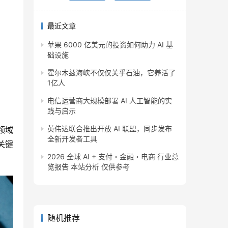
最近文章
苹果 6000 亿美元的投资如何助力 AI 基
础设施
霍尔木兹海峡不仅仅关乎石油，它养活了
1亿人
电信运营商大规模部署 AI 人工智能的实
践与启示
英伟达联合推出开放 AI 联盟，同步发布
领域
全新开发者工具
关键
2026 全球 AI + 支付・金融・电商 行业总
览报告 本站分析 仅供参考
随机推荐