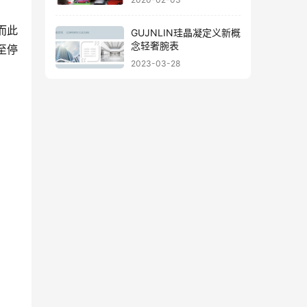
而此
GUJNLIN珪晶凝定义新概
念轻奢腕表
至停
2023-03-28