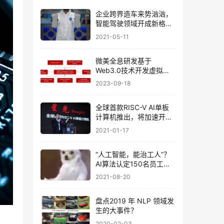
企业跨界造车来势汹汹，
智能驾驶领域开成新格
局！
2021-05-11
微美全息研发基于
Web3.0技术开发虚拟穿
戴系统
2023-09-18
全球首款RISC-V AI单板
计算机推出，将加速开源
芯片孵化！
2021-01-17
“人工智能，能治工人”？
AI算法认定150名员工上
班摸鱼！
2021-08-20
盘点2019 年 NLP 领域发
生的大事件？
2020-02-03