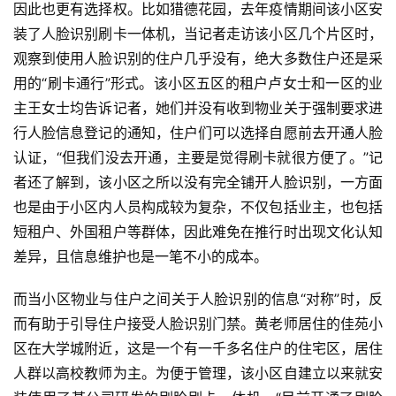
因此也更有选择权。比如猎德花园，去年疫情期间该小区安
装了人脸识别刷卡一体机，当记者走访该小区几个片区时，
观察到使用人脸识别的住户几乎没有，绝大多数住户还是采
用的“刷卡通行”形式。该小区五区的租户卢女士和一区的业
主王女士均告诉记者，她们并没有收到物业关于强制要求进
行人脸信息登记的通知，住户们可以选择自愿前去开通人脸
认证，“但我们没去开通，主要是觉得刷卡就很方便了。”记
者还了解到，该小区之所以没有完全铺开人脸识别，一方面
也是由于小区内人员构成较为复杂，不仅包括业主，也包括
短租户、外国租户等群体，因此难免在推行时出现文化认知
差异，且信息维护也是一笔不小的成本。
而当小区物业与住户之间关于人脸识别的信息“对称”时，反
而有助于引导住户接受人脸识别门禁。黄老师居住的佳苑小
区在大学城附近，这是一个有一千多名住户的住宅区，居住
人群以高校教师为主。为便于管理，该小区自建立以来就安