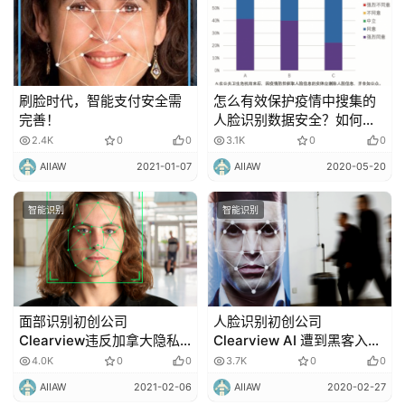
刷脸时代，智能支付安全需
怎么有效保护疫情中搜集的
完善！
人脸识别数据安全？如何避
免人脸识别的安全隐患？
2.4K
0
0
3.1K
0
0
AIIAW
2021-01-07
AIIAW
2020-05-20
智能识别
智能识别
面部识别初创公司
人脸识别初创公司
Clearview违反加拿大隐私
Clearview AI 遭到黑客入
法！
侵！
4.0K
0
0
3.7K
0
0
AIIAW
2021-02-06
AIIAW
2020-02-27