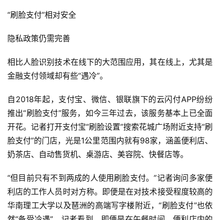
来
医
“刷脸支付”相对安全
疗
隐私政策仍需完善
智
相比人脸识别技术在线下的大范围应用，其在线上，尤其是
能
金融支付领域却有些“遇冷”。
驾
驶
自2018年起，支付宝、微信、银联旗下的云闪付APP纷纷
推出“刷脸支付”服务，如今三年过去，该服务基本上已全面
智
开花。记者打开支付宝“刷脸设置”搜索花城广场附近支持“刷
慧
城
脸支付”的门店，光是1公里范围内就有98家，涵盖便利店、
市
奶茶店、自动售货机、桌游店、美容院、快餐店等。
“但目前只有不到两成的人使用刷脸支付。”记者询问多家便
更
多
利店的工作人员时对方称。即便是在对技术接受程度较高的
内
华南理工大学以及琶洲的高端写字楼附近，“刷脸支付”也依
容
然“备受冷遇”。记者看到，即便是在午餐时间，便利店内的