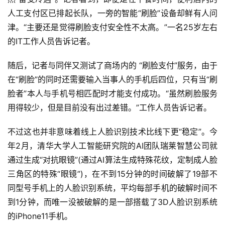
人工支付区已排起长队，一旁的智能“刷脸”设备却鲜有人问
津。“主要还是觉得刷脸支付安全性不太高。”一名25岁左右
的IT工作人员告诉记者。
随后，记者与同伴又测试了商场内的 “刷脸支付”服务，由于
在“刷脸”的同时还需要输入当事人的手机后四位，只有当“刷
脸者”本人与手机号相匹配时才能支付成功。“虽然刷脸服务
用得较少，但是目前没有出过差错。”工作人员告诉记者。
不过这也并非意味着线上人脸识别技术比线下更“稳定”。今
年2月，清华大学人工智能研究院的AI团队瑞莱智慧公司就
通过生成“对抗眼镜”(通过AI算法生成特殊花纹，定制成人脸
三角区的特殊“眼镜”)，在不到15分钟的时间破解了19部不
同型号手机上的人脸识别系统，平均每部手机的破解时间不
到1分钟，而唯一没被破解的是一部搭载了3D人脸识别系统
的iPhone11手机。