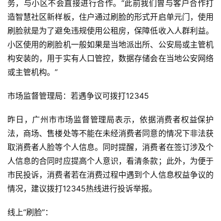
务，与小区不会直接进行合作。“此前我们曾与客户合作打
界
造智慧社区新样板，住户通过刷脸的形式开启单元门，使用
刷脸就是为了避免违规使用公租房，保障低收入人群利益。
人
小区使用的刷脸机一般如果是当地派出所、公安局或主管机
工
构安装的，用于实有人口管控，数据存储会在当地公安网络
智
能
或主管机构。”
市场监督管理局：若遇争议可拨打12345
深
度
昨日，广州市市场监督管理局表示，依据消费者权益保护
学
法，商场、售楼处等不能在未经消费者同意的情况下非法获
习
取消费者人脸等个人信息。同时提醒，消费者在签订涉及个
人信息的合同时应提高个人意识，看清条款；此外，为便于
云
计
市民投诉，消费者若在消费过程中遇到个人信息权益争议的
算
情况，建议拨打12345热线进行投诉举报。
登录
注册
未
线上“刷脸”：