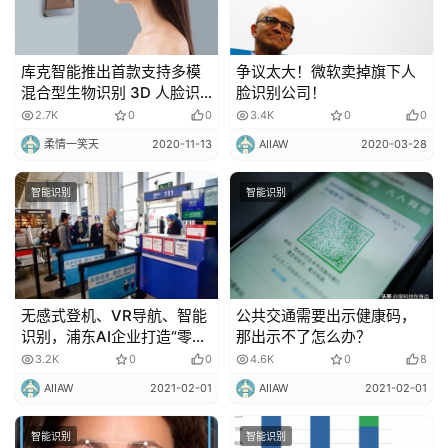
库克智能推出首款支持多模
争议太大！微软卖掉旗下人
混合型生物识别 3D 人脸识
脸识别公司！
别智能终端！
2.7K
0
0
3.4K
0
0
柔情一笑天
2020-11-13
AIIAW
2020-03-28
智能识别
智能识别
无感式登机、VR导航、智能
公共交通需要出示健康码，
识别，浦东AI企业打造“零接
那出示不了怎么办？
触”春运出行！
3.2K
0
0
4.6K
0
8
AIIAW
2021-02-01
AIIAW
2021-02-01
智能识别
智能识别