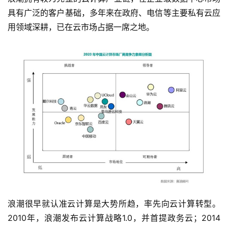
具有广泛的客户基础，多年来在政府、电信等主要私有云应
用领域深耕，已在云市场占据一席之地。
浪潮很早就认准云计算是大势所趋，率先向云计算转型。
2010年，浪潮发布云计算战略1.0，并首提政务云；2014