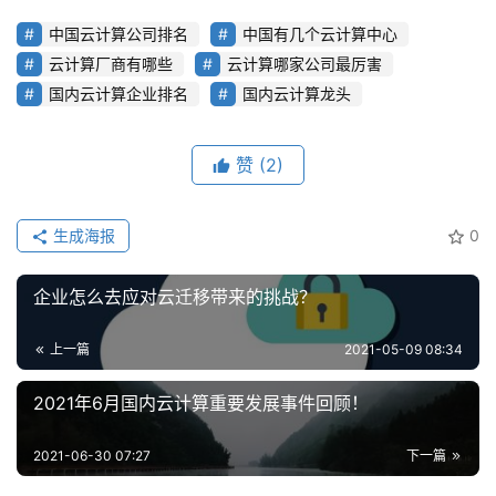
习
中国云计算公司排名
中国有几个云计算中心
云计算厂商有哪些
云计算哪家公司最厉害
云
国内云计算企业排名
国内云计算龙头
计
算
赞
(2)
登录
注册
未
来
生成海报
0
医
疗
企业怎么去应对云迁移带来的挑战？
智
上一篇
2021-05-09 08:34
能
驾
2021年6月国内云计算重要发展事件回顾！
驶
2021-06-30 07:27
下一篇
智