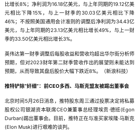
比增长8%；净利润为16.18亿美元，与上年同期的19.12亿美
市
元相比下降15%，与上一财季的30.03亿美元相比下降
46%；不按照美国通用会计准则的调整后净利润为34.43亿
更
多
美元，与上年同期的23.13亿美元相比增长49%，与上一财
内
季的33.50亿美元相比增长3%。
容
英伟达第一财季调整后每股收益和营收均超出华尔街分析师
预期，但对2023财年第二财季营收作出的展望则未能达到
预期，从而导致其盘后股价大幅下跌近8%。（新浪科技）
推特铲除“奸细”：前CEO多西、马斯克盟友被踢出董事会
北京时间5月26日消息，推特股东周三通过投票决定将私募
股权公司银湖资本联席CEO兼董事总经理埃贡·德班(Egon 
Durban)踢出董事会。目前，推特正在与准买家埃隆·马斯克
(Elon Musk)进行艰难的谈判。