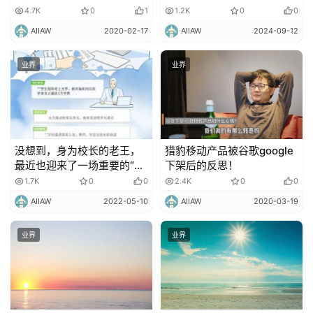
个小高潮！
4.7K
0
1
1.2K
0
0
AIIAW
2020-02-17
AIIAW
2024-09-12
业界
业界
没想到，身为校长的老王，
猎豹移动产品被谷歌google
最近也迎来了一场重要的“考
下架后的反思！
试”
1.7K
0
0
2.4K
0
0
AIIAW
2022-05-10
AIIAW
2020-03-19
业界
业界