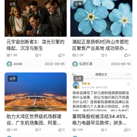
业界
业界
元宇宙创新者3：渲光引擎的
潮起正是扬帆时|舟山市普陀
缘起、沉浮与新生
区聚焦产业高地 成功举办先
进智造深圳分站赛
1.9K
0
0
2.0K
0
0
AIIAW
2022-09-05
仙游乐客
2023-09-19
业界
业界
助力大湾区世界级机场群建
董明珠股权被冻结34.45%，
设，广东机场集团、阿里云
格力电器罕见跌停；拼多多
联合启动数据治理与中台建
紧急否认跑路，最新回应
1.4K
0
0
1.8K
0
0
设