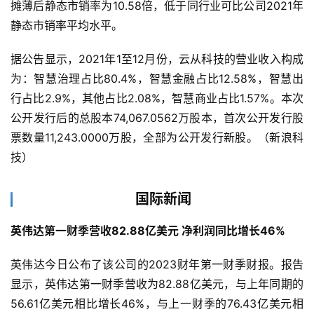
摊薄后静态市销率为10.58倍，低于同行业可比公司2021年
云
静态市销率平均水平。
计
算
据公告显示，2021年1至12月份，云从科技的营业收入构成
为：智慧治理占比80.4%，智慧金融占比12.58%，智慧出
登录
注册
未
行占比2.9%，其他占比2.08%，智慧商业占比1.57%。本次
来
公开发行后的总股本74,067.0562万股本，首次公开发行股
医
票数量11,243.0000万股，全部为公开发行新股。（新浪科
疗
技）
智
国际新闻
能
驾
英伟达第一财季营收82.88亿美元 净利润同比增长46%
驶
英伟达今日公布了该公司的2023财年第一财季财报。报告
智
显示，英伟达第一财季营收为82.88亿美元，与上年同期的
慧
56.61亿美元相比增长46%，与上一财季的76.43亿美元相
城