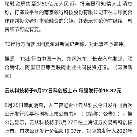
轮融资募集至少50亿元人民币。报道援引知情人士消息
称，打造该平台的南京领行科技股份有限公司正在与顾问合
作评判投资者对本轮融资的兴趣。并表示讨论仍在继续，融
首
页
资细节可能有变。
T3出行方面就此回复澎湃新闻记者称，对此事不予置评。
业
界
据悉，T3出行由中国一汽、东风汽车、长安汽车发起，联
合腾讯、阿里巴巴等互联网企业共同投资打造。（澎湃新
人
闻）
工
智
云从科技将于5月27日科创板上市 每股发行价15.37元
能
5月25日晚间消息，人工智能企业云从科技今日发布《首次
深
公开发行股票科创板上市公告书》（《简称：公告》）。据
度
公告显示，云从科技将于5月27日在上海证券交易所科创板
学
习
上市，首次公开发行价每股15.37元，对应的发行人2021年