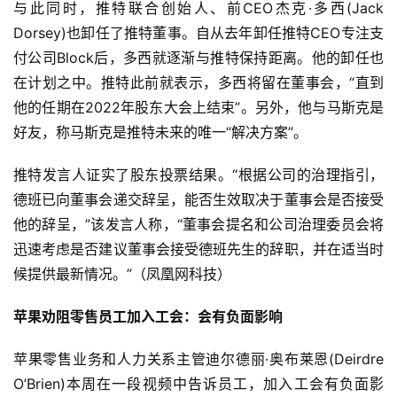
与此同时，推特联合创始人、前CEO杰克·多西(Jack 
Dorsey)也卸任了推特董事。自从去年卸任推特CEO专注支
付公司Block后，多西就逐渐与推特保持距离。他的卸任也
在计划之中。推特此前就表示，多西将留在董事会，“直到
他的任期在2022年股东大会上结束”。另外，他与马斯克是
好友，称马斯克是推特未来的唯一“解决方案”。
推特发言人证实了股东投票结果。“根据公司的治理指引，
德班已向董事会递交辞呈，能否生效取决于董事会是否接受
他的辞呈，”该发言人称，“董事会提名和公司治理委员会将
迅速考虑是否建议董事会接受德班先生的辞职，并在适当时
候提供最新情况。”（凤凰网科技）
苹果劝阻零售员工加入工会：会有负面影响
苹果零售业务和人力关系主管迪尔德丽·奥布莱恩(Deirdre 
O’Brien)本周在一段视频中告诉员工，加入工会有负面影