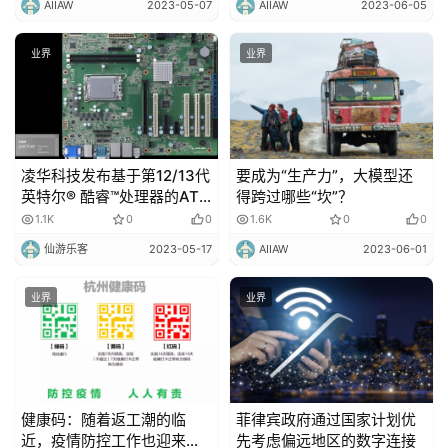
AIIAW
2023-05-07
AIIAW
2023-06-05
业界
业界
凌华科技发布基于第12/13代
要成为“生产力”，大模型还
英特尔® 酷睿™处理器的ATX
得跨过哪些“坎”？
主板IMB-M47H
1.1K
0
0
1.6K
0
0
仙游乐客
2023-05-17
AIIAW
2023-06-01
业界
业界
健康码：随着返工潮的临
菲律宾政府通过国家计划优
近，疫情防控工作也迎来一
先考虑偏远地区的数字连接