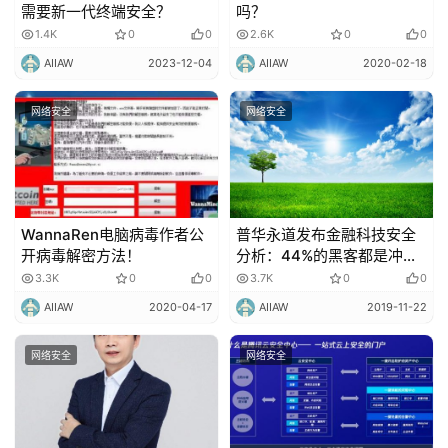
需要新一代终端安全？
吗？
1.4K
0
0
2.6K
0
0
AIIAW
2023-12-04
AIIAW
2020-02-18
网络安全
网络安全
WannaRen电脑病毒作者公
普华永道发布金融科技安全
开病毒解密方法！
分析：44%的黑客都是冲着
金融科技的数据来！
3.3K
0
0
3.7K
0
0
AIIAW
2020-04-17
AIIAW
2019-11-22
网络安全
网络安全