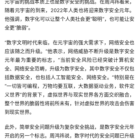
元宇宙的挑战本质上也是数字安全的挑战。在周鸿祎看来，
人
随着元宇宙的到来，2022年人类也将迎来数字安全元年。
工
智
他强调，数字化可以让整个人类社会更“聪明”，也可能让安
能
全更“脆弱”。
“数字文明时代来临，在元宇宙的强大需求下，网络安全也
深
度
应该随之而升级。”他表示，网络威胁不断升级是数字安全
学
元年最为重要的标志，“当前安全风险已经突破计算机安
习
全、网络安全范畴，升级为数字安全，其中数字安全不仅包
括数据安全，也包括人工智能安全、网络安全。”特别是在
云
“一切皆可编程，万物均要互联，大数据驱动业务，软件定
计
义世界”的背景下，虚拟世界与现实世界各方面交织融合，
算
整个世界的脆弱性将前所未有，针对虚拟世界的攻击会伤害
登录
注册
到现实世界。
未
来
此外，简单安全问题升级为复杂安全挑战，是数字安全元年
医
开启的另一个标志。周鸿祎说，数字时代的安全问题已升级
疗