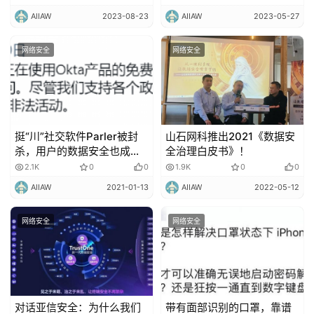
AIIAW
2023-08-23
AIIAW
2023-05-27
网络安全
网络安全
挺“川”社交软件Parler被封
山石网科推出2021《数据安
杀，用户的数据安全也成了
全治理白皮书》！
难题！
2.1K
0
0
1.9K
0
0
AIIAW
2021-01-13
AIIAW
2022-05-12
网络安全
网络安全
对话亚信安全：为什么我们
带有面部识别的口罩，靠谱