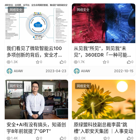
网络安全
网络安全
我们看见了微软智能云100
从见我“所见”，到见我“未
多项创新的背后，安全才是
见”，360EDR「一种可能
它的基石
解」
1.3K
0
0
1.7K
0
0
AIIAW
2023-04-23
AIIAW
2022-10-15
网络安全
网络安全
安全+AI有没有搞头，知道创
原绿盟科技副总裁李晨“跳
宇8年前就提了“GPT”
槽”入职安天集团 ｜人事变动
1.4K
0
0
2.0K
0
0