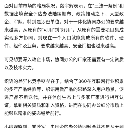
智
面对目前市场的格局状况，殷宇辉表示，在“三法一条例”和
能
数据出境安全评估办法陆续颁布、政策推动之下，大型政
企、军队，特别是涉密单位，对于一体化协同办公的要求越
深
来越高，从原有的“可用”到“好用”，从原有的需要项目集成
度
学
实现多方协同，到现在一个入口就能集成所有的软件、硬
习
件、组件及业务，要求越来越高、安全门槛也越来越高。
可见想要深入政企市场，协同办公的厂家还需要有一定资质
云
计
以及技术实力。
算
织语的差异化竞争壁垒在于，结合了360在互联网行业积累
登录
注册
的多年产品经验等，织语用做产品的思路深入用户场景，促
未
来
进产品不断迭代，并在信创生态上与多家厂家进行相互认
医
证，拿到相关资质和准入资格，进而在协同办公细分市场上
疗
能够以精准的姿态稳步前行。
智
小编观察到，党政军、央国企的办公协同融合并不是从无到