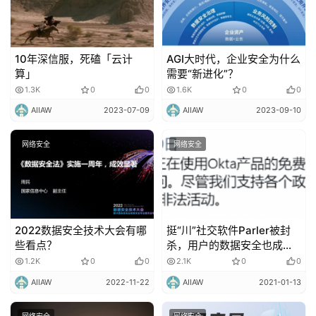
10年深信服，死磕「云计
AGI大时代，企业安全为什么
算」
需要“新进化”？
1.3K
0
0
1.6K
0
0
AIIAW
2023-07-09
AIIAW
2023-09-10
网络安全
网络安全
2022数据安全技术大会有哪
挺“川”社交软件Parler被封
些看点？
杀，用户的数据安全也成了
难题！
1.2K
0
0
2.1K
0
0
AIIAW
2022-11-22
AIIAW
2021-01-13
网络安全
网络安全