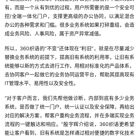
能
有，而是一个从有到优的过程，用户所需要的是一个安全可
驾
控/全端一体化门户，支撑更高级的办公协同，以满足混合
驶
办公的各种需求和门槛。很多业务系统如果打碎重组，会造
成业务风险、人事风险，属于资产异常减值。
智
慧
所以，360织语的“不变”还体现在“利旧”，就是在尽量减少
城
替换业务系统的前提下，提高旧有系统的利用率，让旧有系
市
统能够以新的方式去进行工作，用相对标准化的产品体系，
去协同客户一起做它的业务协同运营平台，帮助其提高现有
更
IT管理水平、易用性以及安全性。
多
内
“对于客户而言，我们先帮他做诊断，内部到底有多少业务
容
系统，是否做了统一门户、统一认证以及安全保障，再给出
对应的解决方案，帮客户重构业务流程，并在多端实现业务
流程的一键触达和响应。”殷宇辉介绍说，360织语更希望
能让客户看到，旧有系统是怎样通过相对便捷的数字化技术