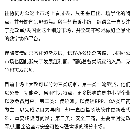
往协同办公这个市场上看过去，具备垂直化、场景化的特
点，并开始向头部聚焦。殷宇辉告诉小编，织语会一直专注
于党政军/央国企这个细分市场，并坚定不移地做好全景化
的数字协作平台。
伴随疫情向常态化趋势发展，远程办公逐渐普遍，协同办公
市场也因此迎来了发展红利期。而随着各类玩家的入局，竞
争也愈发加剧。
首
页
目前市场上大致可以分为三类玩家，第一类：流量派，他们
以免费、功能全、易用性为特点，更多影响的是中小型企业
业
以及免费用户；第二类：传统派，以传统ERP、OA类厂商
界
为主，以完成项目为导向，却一直面临系统软件更新迭代
难、重复建设等问题；第三类：安全厂商，主要面对党政
人
军/央国企这些对安全可控有强需求的细分市场。
工