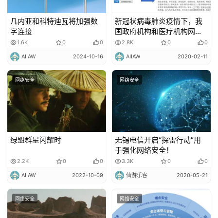
几内亚和科特迪瓦将加强数
新冠状病毒肺炎疫情下，我
字连接
国政府机构和医疗机构网站
被黑客攻击！
1.6K
0
0
2.8K
0
0
AIIAW
2024-10-16
AIIAW
2020-02-11
网络安全
网络安全
绿盟群星闪耀时
无锡电信开启“探雷行动”用
于强化网络安全！
2.2K
0
0
3.3K
0
0
AIIAW
2022-10-09
仙游乐客
2020-05-21
网络安全
网络安全