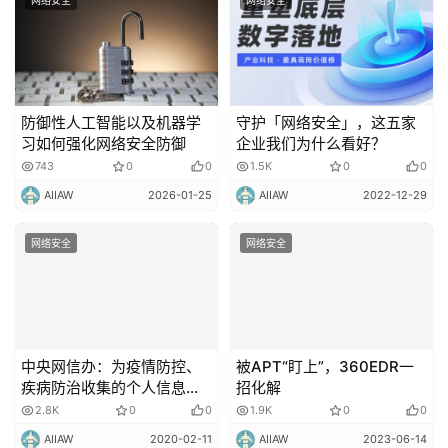
防御性人工智能以及机器学
守护「网络安全」，这五家
习如何强化网络安全防御
企业我们为什么看好？
743
0
0
1.5K
0
0
AIIAW
2026-01-25
AIIAW
2022-12-29
网络安全
网络安全
中央网信办：为疫情防控、
被APT“盯上”，360EDR一
疾病防治收集的个人信息，
招化解
不得用于其他用途！
2.8K
0
0
1.9K
0
0
AIIAW
2020-02-11
AIIAW
2023-06-14