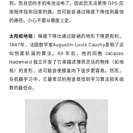
到。而且您的手机电池没电了，因此您无法使用 GPS 应
登录
注册
未
用程序找到回家的路。您可能会通过梯度下降找到最快
来
的路径。小心不要从悬崖上走。
医
疗
太阳和地毯：
梯度下降比通过陡峭的地形下降更有利。
1847年，法国数学家Augustin-Louis Cauchy发明了近
智
似恒星轨道的算法。60 年后，他的同胞 Jacques
能
驾
Hadamard 独立开发了它来描述薄而灵活的物体（如地
驶
毯）的变形，这可能会使膝盖向下徒步更容易。然而，
在机器学习中，它最常见的用途是找到学习算法损失函
智
数的最低点。
慧
城
市
更
多