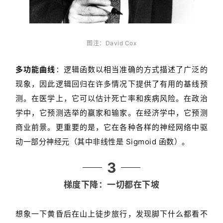
业
界
图注：David Cox
人
多功能曲线
：逻辑函数以相当准确的方式描述了广泛的
工
现象，因此逻辑回归在许多情况下提供了有用的基线预
智
能
测。在医学上，它可以估计死亡率和疾病风险。在政治
学中，它预测选举的赢家和输家。在经济学中，它预测
深
商业前景。更重要的是，它在各种各样的神经网络中驱
度
动一部分神经元（其中非线性是 Sigmoid 函数）。
学
习
3
梯度下降：一切都在下坡
云
计
算
想象一下黄昏后在山上徒步旅行，发现脚下什么都看不