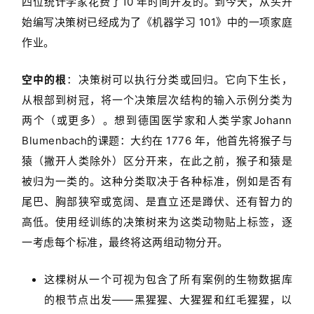
四位统计学家花费了10 年时间开发的。到今天，从头开
始编写决策树已经成为了《机器学习 101》中的一项家庭
作业。
空中的根
：决策树可以执行分类或回归。它向下生长，
从根部到树冠，将一个决策层次结构的输入示例分类为
两个（或更多）。想到德国医学家和人类学家Johann
Blumenbach的课题：大约在 1776 年，他首先将猴子与
猿（撇开人类除外）区分开来，在此之前，猴子和猿是
被归为一类的。这种分类取决于各种标准，例如是否有
尾巴、胸部狭窄或宽阔、是直立还是蹲伏、还有智力的
高低。使用经训练的决策树来为这类动物贴上标签，逐
一考虑每个标准，最终将这两组动物分开。
这棵树从一个可视为包含了所有案例的生物数据库
的根节点出发——黑猩猩、大猩猩和红毛猩猩，以