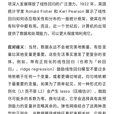
项深入发展释放了线性回归的广泛潜力。1922 年，英国
统计学家 Ronald Fisher 和 Karl Pearson 展示了线性
回归如何适应相关性和分布的一般统计框架，使其在所
有科学中都有用。而且，近一个世纪后，计算机的出现
提供了数据和处理能力，可以更大程度地利用它。
应对歧义
：当然，数据永远不会被完美地衡量，有些变
量比其他变量更重要。这些生活事实激发了更复杂的变
体。例如，带有正则化的线性回归（也称为「岭回
归」，ridge regression）鼓励线性回归模型不要过多
地依赖于任何一个变量，或者更确切地说，均匀地依赖
于最重要的变量。如果为了简单起见，另一种形式的正
则化（L1 而不是 L2）会产生 lasso（压缩估计），鼓励
尽可能多的系数为零。换句话说，它学会选择具有高预
测能力的变量并忽略其余的。弹性网络结合了这两种类
型的正则化。当数据稀疏或特征看起来相关时，它很有