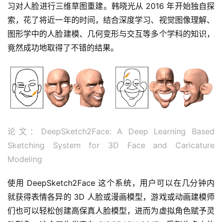
习对人脸进行三维草图重建。韩晓光从 2016 年开始独自探
索，花了将近一年的时间，结合深度学习、视觉图像理解、
业
界
图形学中的人脸建模、几何变形与交互等多个学科的知识，
竟然成功地取得了不错的结果。
人
工
智
能
深
论文：DeepSketch2Face: A Deep Learning Based 
度
Sketching System for 3D Face and Caricature 
学
Modeling
习
使用 DeepSketch2Face 这个系统，用户可以在几分钟内
云
就获得表情各异的 3D 人脸或漫画模型，游戏或动画建模师
计
算
们也可以轻松创建高保真人脸模型，进而为虚拟角色赋予灵