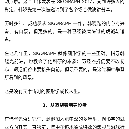
动形象。这个工作发表在 SIGGRAPH 2017，受到许多人的
登录
注册
未
肯定。韩晓光第一次被邀请到了各个场合做演讲分享。
来
医
历时多年、成功发表 SIGGRAPH 一作，韩晓光的内心有兴
疗
奋、有自豪，但更多的，是一种已经被磨练过的虔诚与谦
卑。
智
能
在这几年里，SIGGRAPH 就像图形学的一座圣碑，指导韩
驾
晓光前进，也教会了他科研的本质：历经挫折仍要不改初
驶
心，遭遇低谷也要抬头向前。但最重要的，是这过程中攀登
所看到的风景。
智
慧
这是没有元宇宙时的图形学成长人生。
城
市
3、从追随者到建设者
更
在韩晓光读研究生、到他加入港中深的多年里，图形学的就
多
业方向其实一直狭窄，集中在追求酷炫特效的影视与游戏行