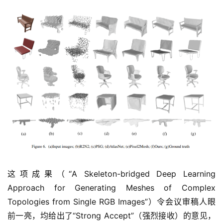
这项成果（“A Skeleton-bridged Deep Learning 
Approach for Generating Meshes of Complex 
Topologies from Single RGB Images”）令会议审稿人眼
前一亮，均给出了“Strong Accept”（强烈接收）的意见，