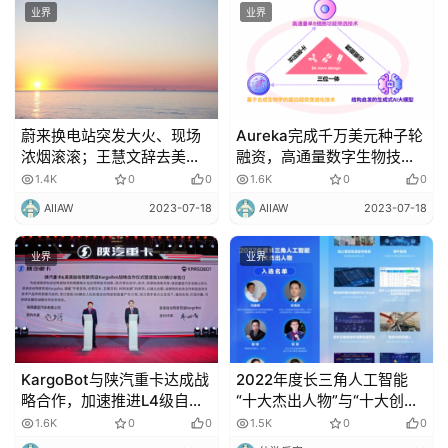
业界
业界
蔚来换电站突发大火、现场
Aureka完成千万美元种子轮
浓烟滚滚；王慧文辞去美团
融资，高通量数字生物技术
职务离岗就医，疑现抑郁类
与AI结合颠覆大分子药物研
1.4K
0
0
1.6K
0
0
症状
发范式
AIIAW
2023-07-18
AIIAW
2023-07-18
业界
业界
KargoBot与陕汽重卡达成战
2022年度长三角人工智能
略合作，加速推进L4级自动
“十大杰出人物”与“十大创新
驾驶卡车量产
应用”榜单发布！
1.6K
0
0
1.5K
0
0