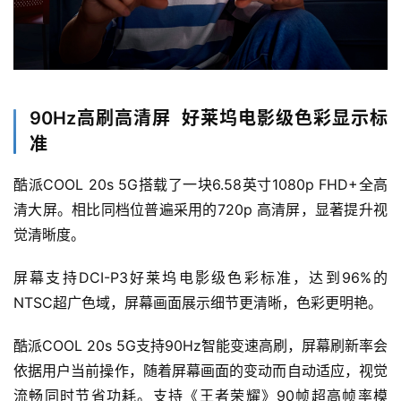
90Hz高刷高清屏 好莱坞电影级色彩显示标
首
准
页
酷派COOL 20s 5G搭载了一块6.58英寸1080p FHD+全高
业
清大屏。相比同档位普遍采用的720p 高清屏，显著提升视
界
觉清晰度。
人
屏幕支持DCI-P3好莱坞电影级色彩标准，达到96%的
工
NTSC超广色域，屏幕画面展示细节更清晰，色彩更明艳。
智
能
酷派COOL 20s 5G支持90Hz智能变速高刷，屏幕刷新率会
依据用户当前操作，随着屏幕画面的变动而自动适应，视觉
深
流畅同时节省功耗。支持《王者荣耀》90帧超高帧率模