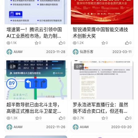
增速第一！腾讯云引领中国
智锐通荣膺中国智能交通技
AI工业质检市场，助力制造
术创新大奖
业数字化转型
1.1K
0
0
1.2K
0
0
AIIAW
2023-11-28
仙游乐客
2023-03-11
业界
业界
超半数导航已由北斗主导，
罗永浩进军直播行业：虽然
高德正式推出北斗卫星定位
我不适合卖口红，但还有很
查询系统
多行业等着我！
1.3K
0
0
2.7K
0
0
AIIAW
2022-11-26
AIIAW
2020-03-20