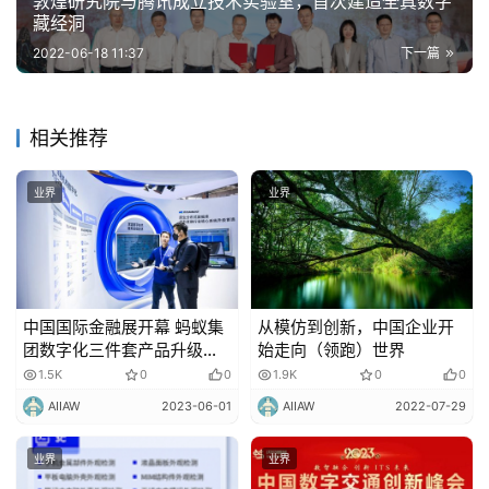
敦煌研究院与腾讯成立技术实验室，首次建造全真数字
藏经洞
2022-06-18 11:37
下一篇
相关推荐
业界
业界
中国国际金融展开幕 蚂蚁集
从模仿到创新，中国企业开
团数字化三件套产品升级更
始走向（领跑）世界
易用
1.5K
0
0
1.9K
0
0
AIIAW
2023-06-01
AIIAW
2022-07-29
业界
业界