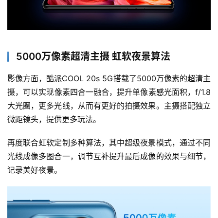
智
慧
城
市
5000万像素超清主摄 虹软夜景算法
更
影像方面，酷派COOL 20s 5G搭载了5000万像素的超清主
多
摄，可以实现像素四合一融合，提升单像素感光面积，f/1.8
内
大光圈，更多光线，从而有更好的拍摄效果。主摄搭配独立
容
微距镜头，提供更多玩法。
再度联合虹软定制多种算法，其中超级夜景模式，通过不同
光线成像多图合一，调节互补提升最后成像的效果与细节，
记录美好夜景。