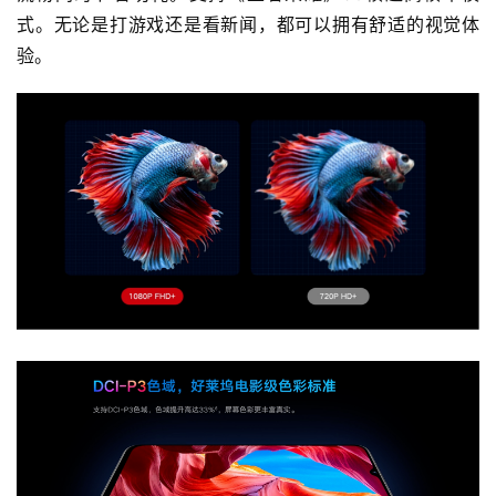
度
式。无论是打游戏还是看新闻，都可以拥有舒适的视觉体
学
验。
习
云
计
算
登录
注册
未
来
医
疗
智
能
驾
驶