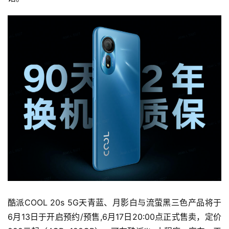
酷派COOL 20s 5G天青蓝、月影白与流萤黑三色产品将于
6月13日于开启预约/预售,6月17日20:00点正式售卖，定价