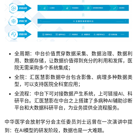
深
度
学
习
云
计
全周期：中台价值贯穿数据采集、数据治理、数据利
算
用、数据存储，让数据价值得到充分的利用和发挥，医
院无需采购多个系统集成；
登录
注册
未
全院：汇医慧影数据中台包含影像、病理多种数据类
来
型，可以支持医院全科室应用；
医
全流程：中台下可对接数据产生系统，上可链接AI、科
疗
研平台。汇医慧影在中台之上搭建了多病种AI辅助诊断
平台和大数据科研平台，为业务提供全流程服务。
智
能
中华医学会放射学分会主任委员刘士远曾在一次演讲中提
驾
到：在AI模型的研发阶段，数据也是一大难题。
驶