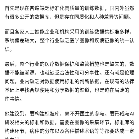
首先是现在普遍缺乏标准化高质量的训练数据，国内外虽然
智
有很多公开的数据库，但是存在同质化和人种差异等问题。
慧
城
而且各家人工智能企业和机构采用的训练数据集标准多样，
市
系统偏差较大，整个行业缺乏医学图像和疾病征像的统一认
识。
更
多
最后，整个行业的医疗数据保护和监管措施也是缺失的，数
内
据不能被溯源，也就缺乏合法性和可分享性。还有就是伦理
容
问题，业内缺乏对数据使用标准的判断依据，在现有的法律
基础上寻找合规使用和分享数据的渠道，也是迫在眉睫的一
件事情。
他建议到，要构建标准库，离不开医生的参与。要形成与AI
研发相关的标准和数据，需要在图像的采集环节，标准库的
构建环节，病种的分布以及各种描述术语等等都要达成一定