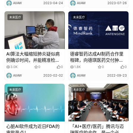
AIIAW
2023-04-24
AIIAW
2023-07-26
未来医疗
未来医疗
AI算法大幅缩短肺炎疑似病
德睿智药达成AI制药合作里
例确诊时间，并能精准检测
程碑，向德琪医药交付肿瘤
出病毒的变异情况！
双靶点先导化合物
3.0K
0
0
1.8K
0
0
AIIAW
2020-02-02
AIIAW
2022-09-23
未来医疗
未来医疗
心脏AI软件成为近日FDA的
「AI+医疗/医药」腾讯与迈
审批热点！
瑞医疗的合作，是一个必然