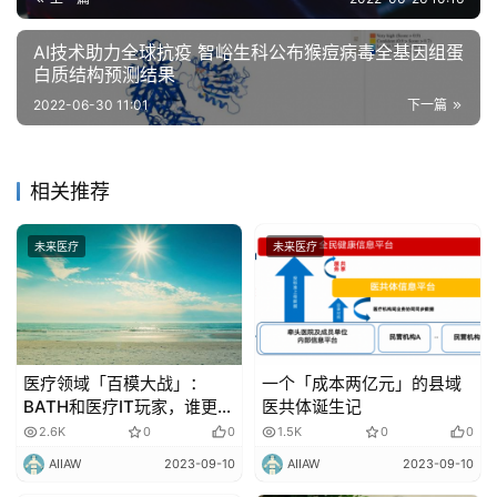
AI技术助力全球抗疫 智峪生科公布猴痘病毒全基因组蛋
白质结构预测结果
2022-06-30 11:01
下一篇
相关推荐
未来医疗
未来医疗
医疗领域「百模大战」：
一个「成本两亿元」的县域
BATH和医疗IT玩家，谁更适
医共体诞生记
合做垂类大模型？
2.6K
0
0
1.5K
0
0
AIIAW
2023-09-10
AIIAW
2023-09-10