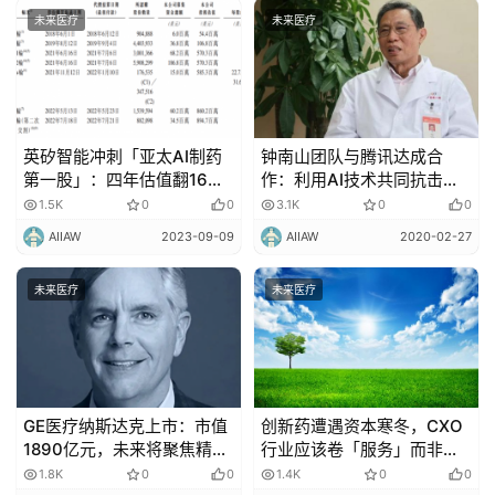
未来医疗
未来医疗
英矽智能冲刺「亚太AI制药
钟南山团队与腾讯达成合
第一股」：四年估值翻16
作：利用AI技术共同抗击新
倍，AI制药能否看到「钱
冠肺炎疫情！
1.5K
0
0
3.1K
0
0
景」？
AIIAW
2023-09-09
AIIAW
2020-02-27
未来医疗
未来医疗
GE医疗纳斯达克上市：市值
创新药遭遇资本寒冬，CXO
1890亿元，未来将聚焦精准
行业应该卷「服务」而非卷
医疗创新
「价格」
1.8K
0
0
1.4K
0
0