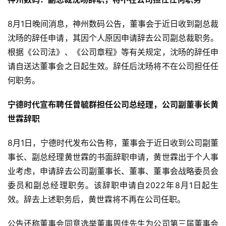
8月1日晚间消息，神州数码公告，董事会于近日收到副总裁
沈旸的辞任申请，其因个人原因申请辞去公司副总裁职务。
根据《公司法》、《公司章程》等有关规定，沈旸的辞任申
请自送达董事会之日起生效。辞任后沈旸将不在公司担任任
何职务。
宁德时代宣布聘任曾毓群担任公司总经理，公司副董事长黄
世霖辞职
8月1日，宁德时代发布公告称，董事会于近日收到公司副董
事长、副总经理黄世霖的书面辞职申请，黄世霖出于个人事
业考虑，申请辞去公司副董事长、董事、董事会战略委员会
委员和副总经理职务。该辞职申请自2022年8月1日起生
效。辞去上述职务后，黄世霖将不再在公司任职。
公告还称董事会同意选举董事周佳先生为公司第三届董事会