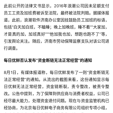
此前公开的法律文书显示，2016年浪潮公司因未足额支付
员工工资及加班费被诉至法院，最终被法院判赔。据媒体报
道，此前，浪潮软件济南办公室因挂鼓励员工加班的标语，
包括“白天加白班，不瞌睡；晚上加晚班，睡不着”“大家加，
才是真的加，加班真好”““他加我也加，想跑也跑不了”等，
引发舆论关注。随后，济南市劳动保障监察支队对该公司进
行调查。
每日优鲜否认发布“资金断链无法正常经营”的通知
8月1日，有媒体报道称，每日优鲜发布了一则“资金断链无
法正常经营”的通知。从流出的截图来看，这份通知显示每
日优鲜无法正常经营，资金链断裂，责令整改，被责令整
改。公告中提到，为了保障到供应商与消费者权益，公司已
经尽最大能力，处理资金退付问题。现在与资金监管机构已
经协商，为北京每日优鲜电子商务有限公司组织专项小组，