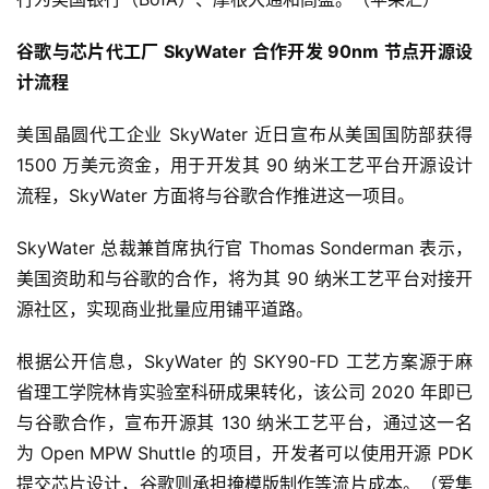
谷歌与芯片代工厂 SkyWater 合作开发 90nm 节点开源设
计流程
美国晶圆代工企业 SkyWater 近日宣布从美国国防部获得 
1500 万美元资金，用于开发其 90 纳米工艺平台开源设计
流程，SkyWater 方面将与谷歌合作推进这一项目。
SkyWater 总裁兼首席执行官 Thomas Sonderman 表示，
美国资助和与谷歌的合作，将为其 90 纳米工艺平台对接开
源社区，实现商业批量应用铺平道路。
根据公开信息，SkyWater 的 SKY90-FD 工艺方案源于麻
省理工学院林肯实验室科研成果转化，该公司 2020 年即已
与谷歌合作，宣布开源其 130 纳米工艺平台，通过这一名
为 Open MPW Shuttle 的项目，开发者可以使用开源 PDK 
提交芯片设计，谷歌则承担掩模版制作等流片成本。（爱集