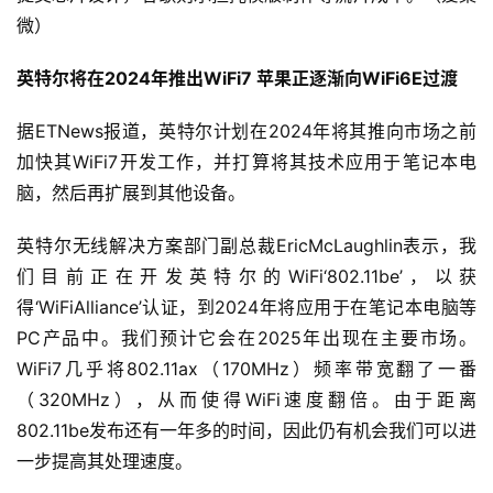
微）
英特尔将在2024年推出WiFi7 苹果正逐渐向WiFi6E过渡
据ETNews报道，英特尔计划在2024年将其推向市场之前
加快其WiFi7开发工作，并打算将其技术应用于笔记本电
脑，然后再扩展到其他设备。
英特尔无线解决方案部门副总裁EricMcLaughlin表示，我
们目前正在开发英特尔的WiFi‘802.11be’，以获
得‘WiFiAlliance’认证，到2024年将应用于在笔记本电脑等
PC产品中。我们预计它会在2025年出现在主要市场。
WiFi7几乎将802.11ax（170MHz）频率带宽翻了一番
（320MHz），从而使得WiFi速度翻倍。由于距离
802.11be发布还有一年多的时间，因此仍有机会我们可以进
一步提高其处理速度。