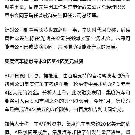
副董事长；周佳先生因工作调整申请辞去公司总经理职务，
董事会同意聘任曾毓群先生担任公司总经理。
针对公司副董事长黄世霖辞职一事，宁德时代回应称，后续
黄世霖先生将在‘光储充检’新兴领域探索业务机会，未来可
能与公司形成战略协同，共同推动新能源产业的发展。
集度汽车据悉寻求3亿至4亿美元融资
8月1日晚间消息，据报道，由百度支持的自动驾驶电动汽车
初创公司集度汽车正考虑在新一轮融资中寻求约3亿美元至
4亿美元的资金。分析人士称，此次融资表明，集度汽车可
能将引入百度和吉利之外的其他投资者。今年1月，集度汽
车已完成近4亿美元的A轮融资，由百度和吉利共同增持。
知情人士称，在A轮融资中，集度汽车寻求约20亿美元的估
值。A轮融资完成后，集度汽车加快了研发与量产进程，量