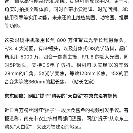
合，辅以高性能AR光机系统，提供可解放双手的、第一视
角实时拍摄全新体验。同时自带小爱翻译、时光回溯、3D
使用引导等实用功能，未来还将上线植物园、动物园、投屏
等功能。
这款眼镜相机采用长焦 800 万潜望式光学长焦摄像头，
F/3. 4 大光圈，有5P镜头，以及分体式OIS光学防抖，超广
角采用 5000 万，四合一像素主摄，F/1. 8 的超大光圈，同
时5P镜头，支持EIS电子防抖。相机可以实现1X的等效
28mm的广角，5X光学变焦，等效120mm长焦，15X的混
合变焦等效360mm的超长焦。（站长之家）
京东回应：网红“提子”购买的“大白鲨”在京东没有销售
近日百万粉丝网红“提子”一段烹食鲨鱼的视频引发争议。有
报道称，南充市农业农村局部门透露，网红“提子”从京东上
购买“大白鲨”，来源为福建沿海地区。