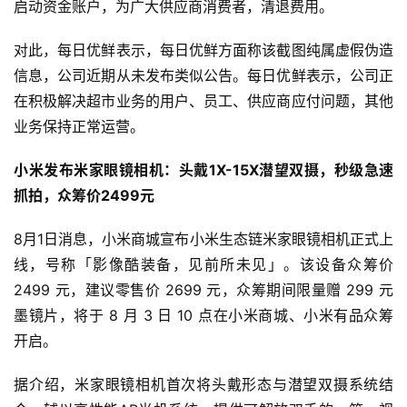
启动资金账户，为广大供应商消费者，清退费用。
对此，每日优鲜表示，每日优鲜方面称该截图纯属虚假伪造
信息，公司近期从未发布类似公告。每日优鲜表示，公司正
在积极解决超市业务的用户、员工、供应商应付问题，其他
业务保持正常运营。
小米发布米家眼镜相机：头戴1X-15X潜望双摄，秒级急速
抓拍，众筹价2499元
8月1日消息，小米商城宣布小米生态链米家眼镜相机正式上
线，号称「影像酷装备，见前所未见」。该设备众筹价 
2499 元，建议零售价 2699 元，众筹期间限量赠 299 元
墨镜片，将于 8 月 3 日 10 点在小米商城、小米有品众筹
开启。
据介绍，米家眼镜相机首次将头戴形态与潜望双摄系统结