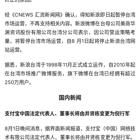
经《CNEWS 汇流新闻网》确认，得知新浪即日起暂停台湾
市场运营，不再支持相关内容。新浪微博在台母公司美商华
渊资讯股份有限公司台湾分公司表示，因公司营运策略考
量，将暂停台湾市场运营，自8 月1日起将停止新浪台湾网
站运营。
据悉，新浪台湾于1998年11月正式成立运作，自2010年起
在台湾市场推广微博服务，旗下微博在台湾已经拥有超过
250万用户。
国内新闻
支付宝中国法定代表人、董事长将由井贤栋变更为倪行军
8月1日晚间消息，据界面新闻报道，支付宝（中国）网络技
术有限公司法定代表人、董事长将由井贤栋变更为倪行军。