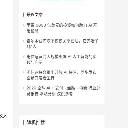
最近文章
苹果 6000 亿美元的投资如何助力 AI 基
础设施
霍尔木兹海峡不仅仅关乎石油，它养活了
1亿人
电信运营商大规模部署 AI 人工智能的实
践与启示
英伟达联合推出开放 AI 联盟，同步发布
全新开发者工具
2026 全球 AI + 支付・金融・电商 行业总
览报告 本站分析 仅供参考
收入
随机推荐