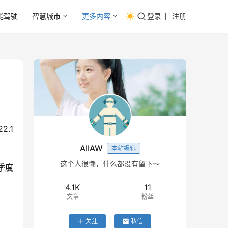
能驾驶
智慧城市
更多内容
登录
注册
！
.1
AIIAW
本站编辑
这个人很懒，什么都没有留下～
季度
4.1K
11
文章
粉丝
关注
私信