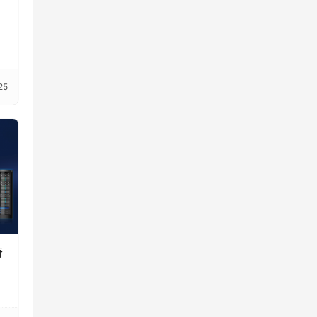
、
25
奋