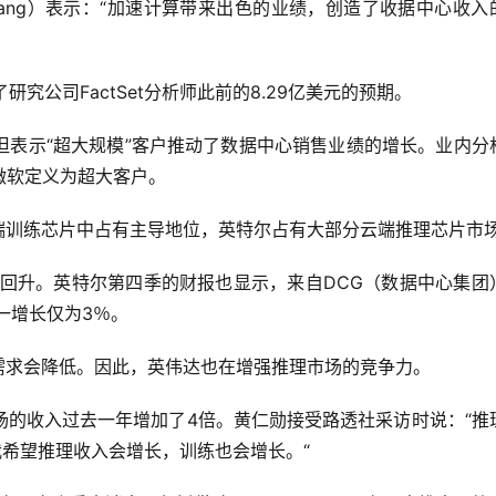
Huang）表示：“加速计算带来出色的业绩，创造了收据中心收入
究公司FactSet分析师此前的8.29亿美元的预期。
但表示“超大规模”客户推动了数据中心销售业绩的增长。业内分
微软定义为超大客户。
端训练芯片中占有主导地位，英特尔占有大部分云端推理芯片市
幅回升。英特尔第四季的财报也显示，来自DCG（数据中心集团
一增长仅为3％。
需求会降低。因此，英伟达也在增强推理市场的竞争力。
场的收入过去一年增加了4倍。黄仁勋接受路透社采访时说：“推
我希望推理收入会增长，训练也会增长。“