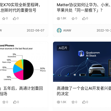
龙X70实现全新里程碑，
Matter协议如何让华为、小米
入创新时代的重要信号
苹果共处「同一屋檐下」？
0
0
1.8K
0
0
AW
2022-06-07
AIIAW
2022-10-
AI芯片
」五年后，高通计划重回
高通做了一个会让AI开发者兴
战场
的决定
0
0
1.6K
0
0