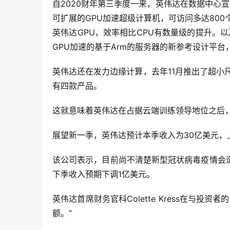
自2020财年第三季度一来，英伟达在数据中心宣布了
可扩展的GPU加速超级计算机，可访问多达800个Nvi
英伟达GPU，效率相比CPU有数量级的提升。以及与Arm
GPU加速的基于Arm的服务器的新参考设计平台，并
英伟达还在发力边缘计算，去年11月推出了超小尺寸的边缘
有四款产品。
这就意味着英伟达在占据云端训练领导地位之后
展望新一季，英伟达预计本季收入为30亿美元，上
该公司表示，目前尚不清楚新型冠状病毒疫情会
下季收入预期下调1亿美元。
英伟达首席财务官科Colette Kress在与
额。”