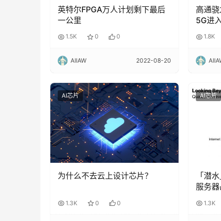
英特尔FPGA万人计划剩下最后
高通骁
一公里
5G进
1.5K
0
0
1.8K
AIIAW
2022-08-20
AII
AI芯片
AI芯片
为什么不去云上设计芯片？
「潜水
服务器
1.3K
0
0
1.3K