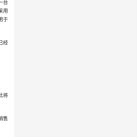
一台
擎采用
了用于
族已经
此将
销售