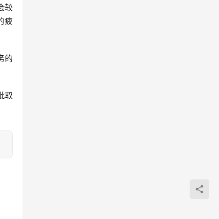
售会较
的疲
务的
批取