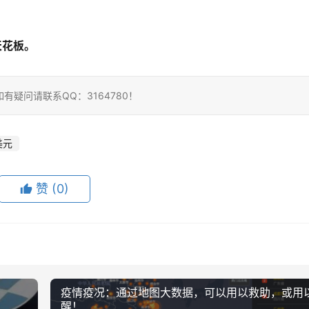
天花板。
疑问请联系QQ：3164780！
美元
赞
(0)
疫情疫况：通过地图大数据，可以用以救助，或用
醒！