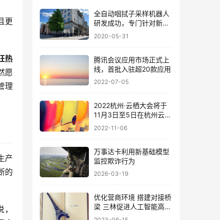
全自动咽拭子采样机器人
且更
研发成功，专门针对新型
冠状病毒检测！
2020-05-31
狂热
腾讯会议应用市场正式上
线，首批入驻超20款应用
然愿
2022-07-05
管理
2022杭州·云栖大会将于
11月3日至5日在杭州云栖
小镇举办
2022-11-06
万事达卡利用新基础模型
生产
监控欺诈行为
断的
2026-03-19
优化营商环境 搭建对接桥
梁 三林促进人工智能高质
说，
量发展
2023-06-15