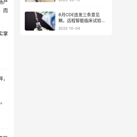
市场产
，而
​8月CDE连发三条意见
稿，远程智能临床试验模
式将成为主流？
2022-10-04
实掌
粹，
中。