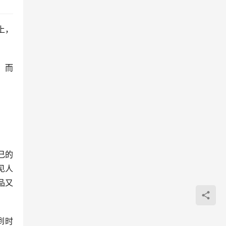
上，
而 
己的
见人
品又
时 