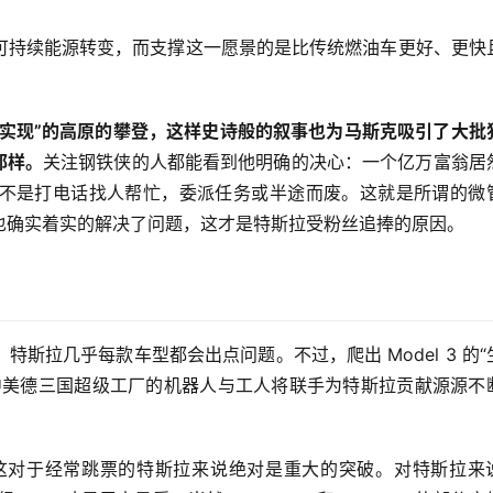
可持续能源转变，而支撑这一愿景的是比传统燃油车更好、更快
“实现”的高原的攀登，这样史诗般的叙事也为马斯克吸引了大批
那样。
关注钢铁侠的人都能看到他明确的决心：一个亿万富翁居
不是打电话找人帮忙，委派任务或半途而废。这就是所谓的微
也确实着实的解决了问题，这才是特斯拉受粉丝追捧的原因。
斯拉几乎每款车型都会出点问题。不过，爬出 Model 3 的“
中美德三国超级工厂的机器人与工人将联手为特斯拉贡献源源不
付，这对于经常跳票的特斯拉来说绝对是重大的突破。对特斯拉来