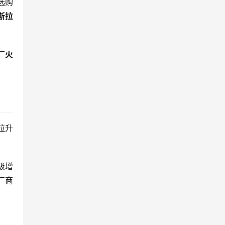
选购
斯拉
厂火
拉升
级增
厂商