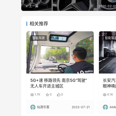
上一篇
2020-02-05
相关推荐
智能驾驶
智能驾
5G+速 移路领先 南京5G“驾驶”
长安汽
无人车开进主城区
眼神唤
杆、L
1.7K
0
0
4.1K
仙游乐客
2023-07-21
AII