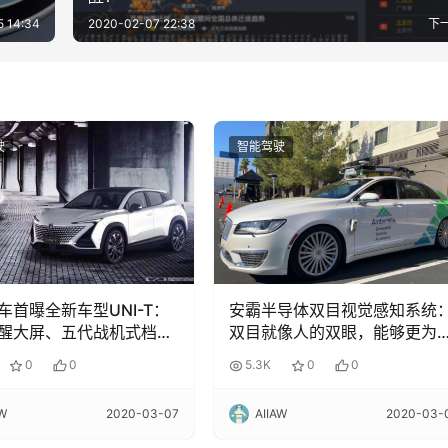
 14:34
2020-02-07 22:38
下
驶
智能驾驶
车首曝全新车型UNI-T：
安霸半导体双目视觉感知系统
醒大屏、五代战机式档
双目就像人的双眼，能够更为
3级自动驾驶！
准地测距！
0
0
5.3K
0
0
AW
2020-03-07
AIIAW
2020-03-