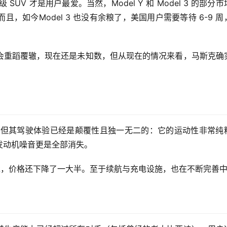
SUV 才是用户最爱。当然，Model Y 和 Model 3 的部分
如今Model 3 也没有余粮了，美国用户需要等待 6-9 周
会重蹈覆辙，现在还是未知数，但从现在的情况来看，马斯克确
是单电机版，但其驾驶体验已经是颠覆性且独一无二的：它的运动性非常纯
发动机噪音更是全部消失。
 完美继承，价格还下降了一大半。至于续航与充电设施，也在不断完善