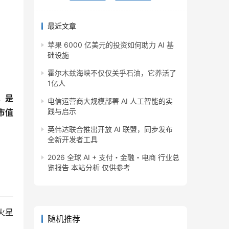
最近文章
苹果 6000 亿美元的投资如何助力 AI 基
础设施
霍尔木兹海峡不仅仅关乎石油，它养活了
1亿人
，是
电信运营商大规模部署 AI 人工智能的实
践与启示
值 
英伟达联合推出开放 AI 联盟，同步发布
全新开发者工具
2026 全球 AI + 支付・金融・电商 行业总
览报告 本站分析 仅供参考
火星
随机推荐