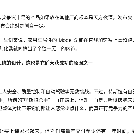
之作，这款争议十足的产品如果放在其他厂商根本是天方夜谭。发布会
场发布会绝对是创意十足。
。
举例来说，家用车属性的 Model S 能在直线加速赛上虐超跑，
l 3，则化繁就简搞出了个独一无二的内饰。
正统的设计，这也是它们大获成功的原因之一
工人安全、质量控制和自动驾驶等无数挑战。不过，特斯拉有自
手，所谓的“特斯拉杀手”一直在路上，但却一直是只听楼梯响未
但整体对比下来它们都让人感觉少点什么，而真正有竞争力的产
V 们未来能让买上课紧张起来，但它们离量产交付至少还有一年时间，到