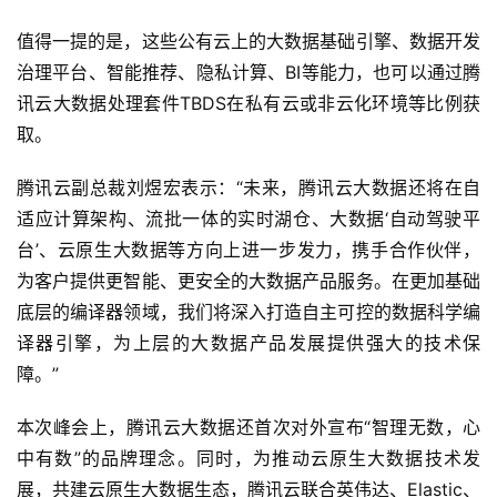
度
值得一提的是，这些公有云上的大数据基础引擎、数据开发
学
治理平台、智能推荐、隐私计算、BI等能力，也可以通过腾
习
讯云大数据处理套件TBDS在私有云或非云化环境等比例获
取。
云
计
腾讯云副总裁刘煜宏表示：“未来，腾讯云大数据还将在自
算
适应计算架构、流批一体的实时湖仓、大数据‘自动驾驶平
登录
注册
台’、云原生大数据等方向上进一步发力，携手合作伙伴，
未
来
为客户提供更智能、更安全的大数据产品服务。在更加基础
医
底层的编译器领域，我们将深入打造自主可控的数据科学编
疗
译器引擎，为上层的大数据产品发展提供强大的技术保
障。”
智
能
本次峰会上，腾讯云大数据还首次对外宣布“智理无数，心
驾
中有数”的品牌理念。同时，为推动云原生大数据技术发
驶
展，共建云原生大数据生态，腾讯云联合英伟达、Elastic、