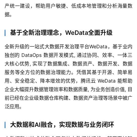
产统一建设，帮助用户敏捷、低成本地管理和分析海量数
据。
基于全新治理理念，WeData全面升级
全新升级的一站式大数据开发治理平台WeData，基于业内
独创的 DataOps 数据开发模式, 通过协同、效率、一体三
大核心优势, 实现了数据集成、数据资产、数据开发、数据
服务等全方位的数据治理能力。凭借其基于开源、简单易
用、安全稳定、降本增效的优势，腾讯云 WeData 能帮助
企业大幅提升数据管理效率和数据质量, 为业务创造价值, 目
前已经在企业级数据仓库构建、数据资产治理等场景中被广
泛应用。
大数据和AI融合，实现数据与业务闭环