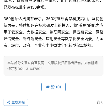
30项，新参与已发布标准16项，累计参与标准350余项，
页
已发布标准多达130余项。
业
360创始人周鸿祎表示，360将继续勇攀科技高山，坚持创
界
新为先，持续加码在技术研发上的投入，将“看见”的能力应
用于云安全、大数据安全、物联网安全、供应链安全、网络
人
通信安全、新终端安全、应用安全等数字化安全场景，为国
工
家、城市、政府、企业和中小微数字化转型保驾护航。
智
能
本站部分文章来自互联网，文章版权归原作者所有。如有疑问
深
请联系QQ：3164780！
度
学
习
赞
(0)
云
计
生成海报
0