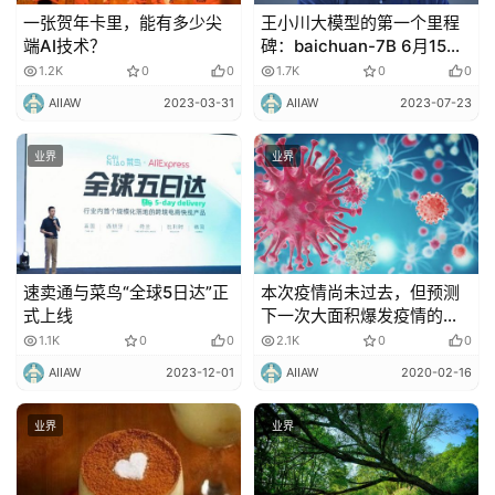
一张贺年卡里，能有多少尖
王小川大模型的第一个里程
端AI技术？
碑：baichuan-7B 6月15正
式开源发布
1.2K
0
0
1.7K
0
0
AIIAW
2023-03-31
AIIAW
2023-07-23
业界
业界
速卖通与菜鸟“全球5日达”正
本次疫情尚未过去，但预测
式上线
下一次大面积爆发疫情的实
验室已在建设中！
1.1K
0
0
2.1K
0
0
AIIAW
2023-12-01
AIIAW
2020-02-16
业界
业界