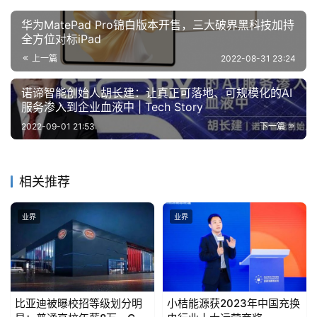
算
华为MatePad Pro锦白版本开售，三大破界黑科技加持
登录
注册
全方位对标iPad
未
来
上一篇
2022-08-31 23:24
医
疗
诺谛智能创始人胡长建：让真正可落地、可规模化的AI
服务渗入到企业血液中 | Tech Story
2022-09-01 21:53
下一篇
智
能
驾
相关推荐
驶
业界
业界
智
慧
城
市
比亚迪被曝校招等级划分明
小桔能源获2023年中国充换
更