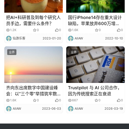
把AI+科研普及到每个研究人
国行iPhone14存在重大设计
员手边，需要什么条件？
缺陷，苹果放弃600万增产
计划；罗永浩卸任锤子科技
1.2K
0
0
1.6K
0
0
法人
仙游乐客
2023-01-20
AIIAW
2022-10-10
业界
业界
齐向东出席数字中国建设峰
Trustpilot 与 AI 公司合作，
会：以“三个零”举措筑牢数
因为传统搜索正在衰退
字政法安全防线
1.6K
0
0
667
0
0
AIIAW
2023-06-03
AIIAW
2026-03-19