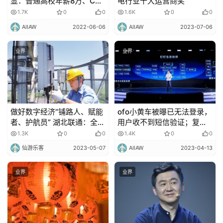
显：普通高校年薪8万、C9
电行业十大运营商奖
多
院校最高27万，官方否认
1.7K
0
0
1.6K
0
0
内
AIIAW
2022-06-06
AIIAW
2023-07-06
容
业界
业界
做好数字经济“铺路人、赋能
ofo小黄车被曝已无法登录，
者、护航员” 湖北联通：全面
用户收不到短信验证；复旦
助力湖北打造 5G 建设应用
MOSS服务器被挤爆，团队
1.3K
0
0
1.4K
0
0
先行区
致歉
仙游乐客
2023-05-07
AIIAW
2023-04-13
业界
业界