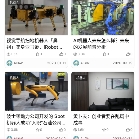
机器人
机器人
视觉导航扫地机器人「鼻
AI机器人未来怎么样？未来
祖」卖身亚马逊，iRobot和
的发展前景分析！
命运再赌一局
1.5K
0
0
3.3K
0
0
AIIAW
2023-01-11
AIIAW
2020-03-19
机器人
机器人
波士顿动力公司开发的 Spot
黄卜夫：创业者要在乱局中
机器人成功“入职”石油公司
成事
AkerBP！
3.8K
0
0
1.6K
0
0
AIIAW
2020-02-12
AIIAW
2022-10-24