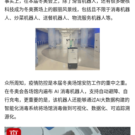
事实上，在本届冬奥会上，除了滑雪机器人，还有很多硬核
科技成为冬奥赛场上的靓丽风景线，包括且不限于消毒机器
首
人、炒菜机器人、送餐机器人、物流服务机器人等。
页
业
界
人
工
智
众所周知，疫情防控是本届冬奥场馆安防工作的重中之重。
能
在冬奥会各场馆内遍布 AI 消毒机器人，支持自动避障、自
行充电，更重要的是，该机器人还能够通过AI大数据构建的
深
度
智能化消毒系统将场馆消毒做到可视化、数据化、可追踪溯
学
源化。
习