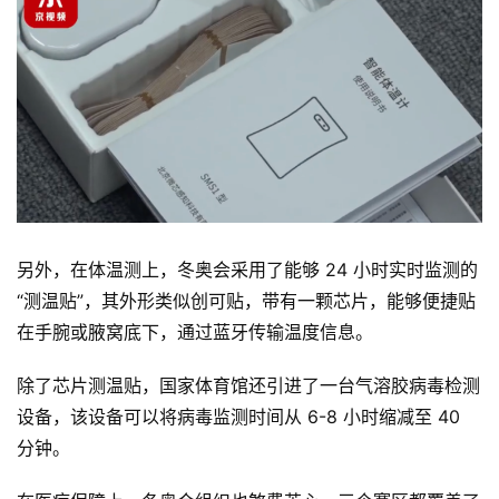
云
计
算
登录
注册
未
来
医
疗
智
另外，在体温测上，冬奥会采用了能够 24 小时实时监测的
能
“测温贴”，其外形类似创可贴，带有一颗芯片，能够便捷贴
驾
在手腕或腋窝底下，通过蓝牙传输温度信息。
驶
除了芯片测温贴，国家体育馆还引进了一台气溶胶病毒检测
智
设备，该设备可以将病毒监测时间从 6-8 小时缩减至 40 
慧
分钟。
城
市