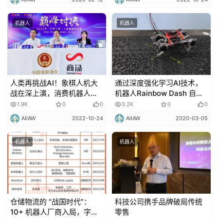
机器人
机器人
人类再挑战AI！象棋人机大
通过深度强化学习AI技术，
战在深上演，消费机器人成
机器人Rainbow Dash 自学
新风口
走路！
1.9K
0
0
3.2K
0
0
AIIAW
2022-10-24
AIIAW
2020-03-05
机器人
机器人
仓储物流的 “战国时代”：
科技公司携手品牌破局传统
10+ 机器人厂商入局，字节
零售