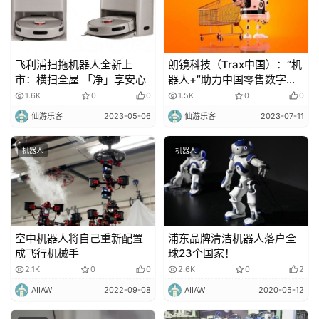
飞利浦扫拖机器人全新上
朗镜科技（Trax中国）：“机
市：横扫全屋 「净」享安心
器人+”助力中国零售数字化
加速迈进
1.6K
0
0
1.5K
0
0
仙游乐客
2023-05-06
仙游乐客
2023-07-11
机器人
机器人
空中机器人将自己重新配置
浦东品牌清洁机器人落户全
成飞行机械手
球23个国家！
2.1K
0
0
2.6K
0
2
AIIAW
2022-09-08
AIIAW
2020-05-12