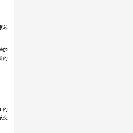
家芯
持的
新的
 的
该交