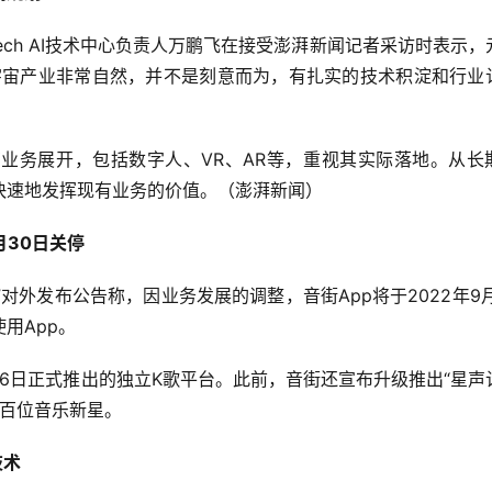
tech AI技术中心负责人万鹏飞在接受澎湃新闻记者采访时表示，
宇宙产业非常自然，并不是刻意而为，有扎实的技术积淀和行业
业务展开，包括数字人、VR、AR等，重视其实际落地。从长
快速地发挥现有业务的价值。（澎湃新闻）
月30日关停
”对外发布公告称，因业务发展的调整，音街App将于2022年9月
用App。
16日正式推出的独立K歌平台。此前，音街还宣布升级推出“星声
养百位音乐新星。
技术