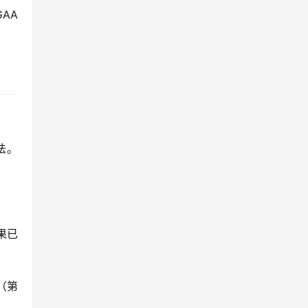
AA
法。
果已
（第 