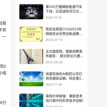
第500万量辆新能源汽车
下线，比亚迪轻舟已过万
重山
2023-11-01
轻易
奇安信荣获CCIA2023年
不到
网络安全优秀创新成果大
，一
赛两项优胜奖
2023-07-16
北大国发院、智联招聘发
布报告： 部分职业已遭遇
AI大模型冲击
2023-08-20
到2
小组
进度较快的AI制药公司已
到关键验证期，但还需2
到5年迈过「死亡谷」
2023-11-28
英特尔宋继强：重新思考
流行病中的科学技术创新!
8万
2020-03-11