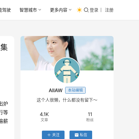
能驾驶
智慧城市
更多内容
登录
注册
主集
AIIAW
本站编辑
这个人很懒，什么都没有留下～
出炉
行等
4.1K
11
文章
粉丝
遍薪
关注
私信