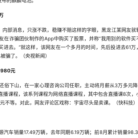
发布的麒麟电池。
万
，内部消息，只涨不跌，稳赚不赔这样的字眼，黑龙江某网友就
友在诈骗团伙制作的App中购买了股票，并称“我用别的软件买
买进去。”就这样，该网友在一个多月的时间，先后投进去61万
己被骗了。（央视新闻）
980元
后还俗下山，在一家心理咨询公司任职，主动将月薪从3万多元降
直播课程，该系列课程为网络直播课程，其中包含直播课8次，
80元不等。对此，网友评论区戏称：宇宙尽头是卖课。（快科技）
车销量17.49万辆，去年同期6.19万辆；前8月累计销量98.3