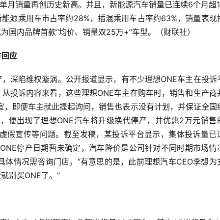
8月单月销量再创历史新高。并且，新能源汽车销量已连续6个月超1
新能源乘用车市占率约28%，插混乘用车占率约63%，销量表现
为国内品牌首款“均价、销量双25万+”车型。（财联社）
方回应
产，深陷维权漩涡。公开报道显示，有不少理想ONE车主在投诉
。从投诉内容来看，这些理想ONE车主在购车时，销售和生产商
事宜，即便车主就此提起询问，销售也表示没有计划，并保证全国
天，便出现了理想ONE汽车将升级换代停产，并优惠2万元销售
虚假宣传等问题。截至发稿，某投诉平台显示，集体投诉量已
想ONE停产日期暂未确定，汽车降价是公司针对不同时期市场情
具体情况需咨询门店。”有意思的是，此前理想汽车CEO李想为
就别买ONE了。”