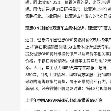
辆，同比增164.03%。值得注意的是，比亚迪
辆。国信证券8月31日研报显示，比亚迪上半年
领跑行业。与此同时，比亚迪去年发布的“汉”已成
理想ONE降价2万遭车主集体投诉，理想汽车官
近日，理想汽车因理想ONE突然降价2万并将停
上以“存在欺骗销售问题”为由集体投诉理想汽车
提及理想ONE将升级换代停产以及降价等相关
价格，不存在降价情况。但当车主提车后近12
象。因此，车主认为理想汽车存在欺骗、隐瞒、
380次。针对上述情况，理想官方客服回复“理
采取的销售政策的调整，属于正常的商业行为，
新品L8，还在微博回复网友时说：“等L8的现阶段
上半年中国AR/VR头盔市场出货量近59万台