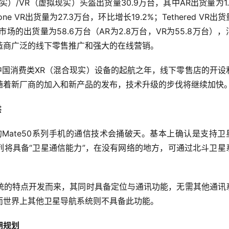
实）/VR（虚拟现实）头盔出货量30.9万台，其中AR出货量为1.
ne VR出货量为27.3万台，环比增长19.2%；Tethered VR出
R市场的出货量为58.6万台（AR为2.8万台，VR为55.8万台），
造商广泛的线下零售推广和强大的在线营销。
中国消费类XR（混合现实）设备的起航之年，线下零售店的开设
随着新厂商的加入和新产品的发布，技术升级的步伐将继续加快
供
Mate50系列手机的通信技术会捅破天。基本上确认是支持卫
系列将具备“卫星通信能力”，在没有网络的地方，可通过北斗卫星
统的特点开发而来，其同时具备定位与通讯功能，无需其他通讯
而世界上其他卫星导航系统则不具备此功能。
期规划