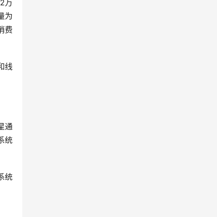
2万
货量为
消费
和线
。
星通
系统
系统