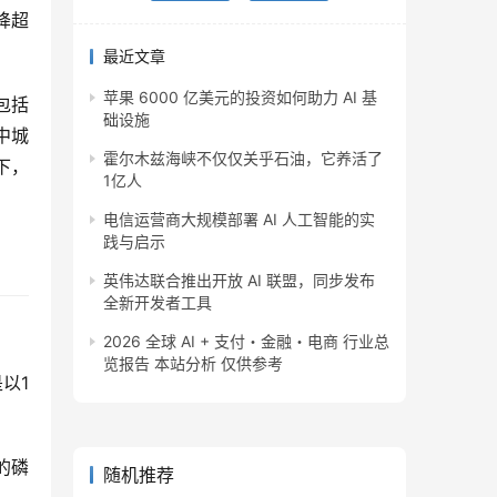
降超
最近文章
苹果 6000 亿美元的投资如何助力 AI 基
包括
础设施
中城
霍尔木兹海峡不仅仅关乎石油，它养活了
下，
1亿人
电信运营商大规模部署 AI 人工智能的实
践与启示
英伟达联合推出开放 AI 联盟，同步发布
全新开发者工具
2026 全球 AI + 支付・金融・电商 行业总
览报告 本站分析 仅供参考
以1
的磷
随机推荐