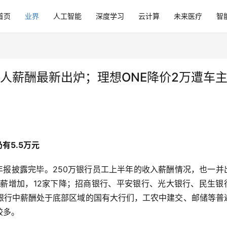
首页
业界
人工智能
深度学习
云计算
未来医疗
智
行人薪酬最新出炉；理想ONE降价2万遭车
有5.5万元
年报披露完毕。250万银行员工上半年的收入薪酬情况，也一并
月薪增加，12家下降；招商银行、平安银行、光大银行、民生银
银行中薪酬处于底部区域的国有大行们，工农中建交、邮储等普
较多。