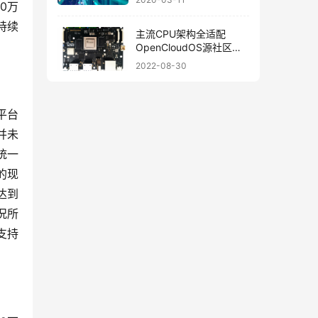
0万
持续
主流CPU架构全适配
OpenCloudOS源社区内
核新增RISC-V架构支持
2022-08-30
平台
并未
统一
的现
达到
况所
支持