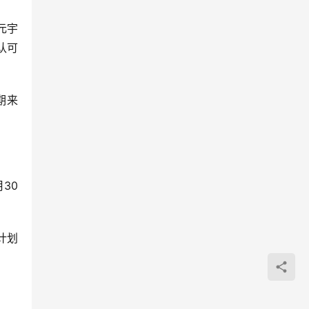
元宇
认可
期来
30
计划