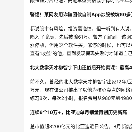
酸铁锂刀片电池，高配车型会搭载宁德时代今年
警惕！某网友用诈骗团伙自制App炒股被坑60多
都说股市有风险，投资需谨慎，但一听到有人说
陷入了骗局，先后被骗61万。警方了解到，该网
涨停板，但用这个软件买，涨停的时候，也可以
直有“收益”的他，直到发现提现失败时才知道自
北大数学天才柳智宇下山还俗后开始卖课：最高4
前不久，曾经的北大数学天才柳智宇出家12年
万元，现在该公司推出了以他为核心卖点的网络
练习8次，每次2小时，报名费用从980元到49
连续6个10万+，比亚迪单月销量再创历史新高
总市值超8200亿元的比亚迪近日公告，8月新能源汽