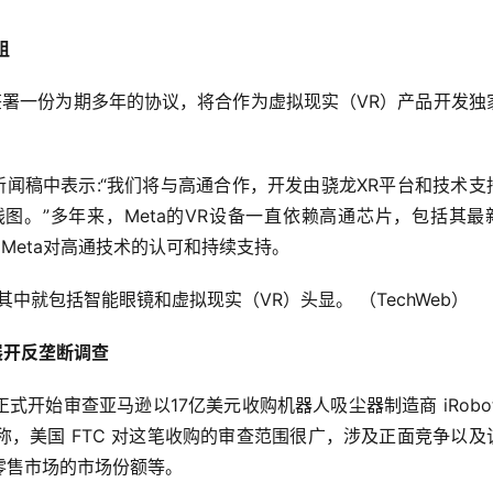
组
已签署一份为期多年的协议，将合作为虚拟现实（VR）产品开发独
份新闻稿中表示:“我们将与高通合作，开发由骁龙XR平台和技术支
线图。”多年来，Meta的VR设备一直依赖高通芯片，包括其最
了Meta对高通技术的认可和持续支持。
中就包括智能眼镜和虚拟现实（VR）头显。 （TechWeb）
 展开反垄断调查
开始审查亚马逊以17亿美元收购机器人吸尘器制造商 iRobot
，美国 FTC 对这笔收购的审查范围很广，涉及正面竞争以及
零售市场的市场份额等。